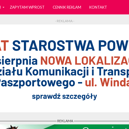
I
ZAPYTAM WPROST
CENNIK REKLAM
KONTAKT
- REKLAMA -
- REKLAMA -