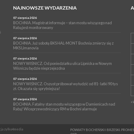
NAJNOWSZE WYDARZENIA
07 sierpnia 2026
BOCHNIA. Magistrat informuje – stan mostu wiszącego nad
Rabą jest monitorowany
s
07 sierpnia 2026
BOCHNIA. Już sobotę BKS HAL-MONT Bochnia zmierzy się z
MKS Limanovia
07 sierpnia 2026
NOWY WIŚNICZ. Od poniedziałku ulica Lipnicka w Nowym
Wiśniczu będzie nieprzejezdna
07 sierpnia 2026
NOWY WIŚNICZ. Oszust próbował wyłudzić od 81- latki 90 tys
zł. Okazała się sprytniejsza!
07 sierpnia 2026
« 
BOCHNIA. Fatalny stan mostu wiszącego w Damienicach nad
Rabą! Wiceprzewodniczący RM w Bochni alarmuje
ncja zylko4media
POWIATY BOCHEŃSKI I BRZESKI. PRO