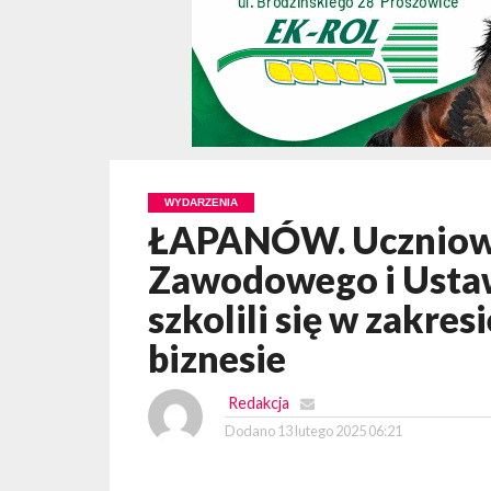
WYDARZENIA
ŁAPANÓW. Uczniowi
Zawodowego i Usta
szkolili się w zakres
biznesie
Redakcja
Dodano
13 lutego 2025 06:21