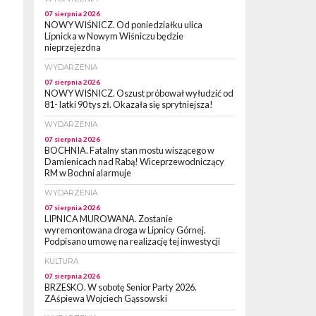
07 sierpnia 2026
NOWY WIŚNICZ. Od poniedziałku ulica
Lipnicka w Nowym Wiśniczu będzie
nieprzejezdna
WYDARZENIA
07 sierpnia 2026
NOWY WIŚNICZ. Oszust próbował wyłudzić od
81- latki 90 tys zł. Okazała się sprytniejsza!
WYDARZENIA
07 sierpnia 2026
BOCHNIA. Fatalny stan mostu wiszącego w
Damienicach nad Rabą! Wiceprzewodniczący
RM w Bochni alarmuje
WYDARZENIA
07 sierpnia 2026
LIPNICA MUROWANA. Zostanie
wyremontowana droga w Lipnicy Górnej.
Podpisano umowę na realizację tej inwestycji
KULTURA
07 sierpnia 2026
BRZESKO. W sobotę Senior Party 2026.
ZAśpiewa Wojciech Gąssowski