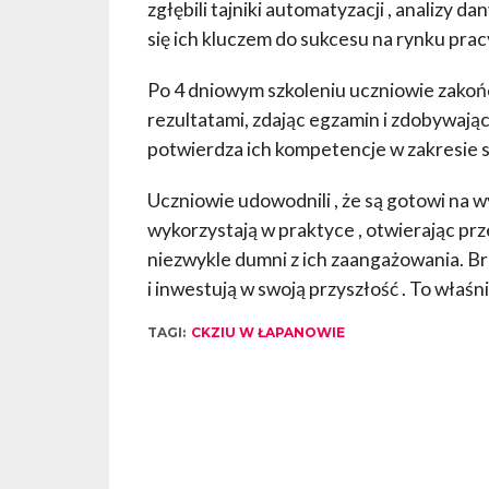
zgłębili tajniki automatyzacji , analizy 
się ich kluczem do sukcesu na rynku prac
Po 4 dniowym szkoleniu uczniowie zakońc
rezultatami, zdając egzamin i zdobywają
potwierdza ich kompetencje w zakresie sz
Uczniowie udowodnili , że są gotowi na w
wykorzystają w praktyce , otwierając p
niezwykle dumni z ich zaangażowania. Br
i inwestują w swoją przyszłość . To właśn
TAGI:
CKZIU W ŁAPANOWIE