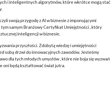
danych i inteligentnych algorytmów, które wkrótce mogą stać
y.
zyli swoją przygodę z Al w biznesie z imponującymi
c tym samym Branżowy Certyfikat Umiejętności , który
tucznej inteligencji w biznesie.
yzwania przyszłości. Zdobytą wiedzę i umiejętności
rzed sobą drzwi do innowacyjnych zawodów. Jesteśmy
awo dla tych młodych umysłów , które nie boja się wyzwań
ie oni będą kształtować świat jutra.