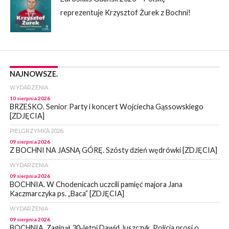
reprezentuje Krzysztof Żurek z Bochni!
NAJNOWSZE.
WYDARZENIA
10 sierpnia 2026
BRZESKO. Senior Party i koncert Wojciecha Gąssowskiego
[ZDJĘCIA]
PIELGRZYMKA 2026
09 sierpnia 2026
Z BOCHNI NA JASNĄ GÓRĘ. Szósty dzień wędrówki [ZDJĘCIA]
WYDARZENIA
09 sierpnia 2026
BOCHNIA. W Chodenicach uczcili pamięć majora Jana
Kaczmarczyka ps. „Baca” [ZDJĘCIA]
WYDARZENIA
09 sierpnia 2026
BOCHNIA. Zaginął 30-letni Dawid Juszczyk. Policja prosi o