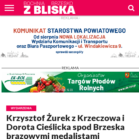
- REKLAMA -
O
NAS
WIADOMOŚCI
ZAPYTAM
CENNIK
KONTAKT
WPROST
REKLAM
- REKLAMA -
WYDARZENIA
Krzysztof Żurek z Krzeczowa i
Dorota Cieślicka spod Brzeska
brązowymi medalistami