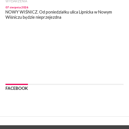
WYDARZENIA
07 sierpnia 2026
NOWY WIŚNICZ. Od poniedziałku ulica Lipnicka w Nowym
Wiśniczu będzie nieprzejezdna
WYDARZENIA
07 sierpnia 2026
NOWY WIŚNICZ. Oszust próbował wyłudzić od 81- latki 90 tys
zł. Okazała się sprytniejsza!
WYDARZENIA
07 sierpnia 2026
BOCHNIA. Fatalny stan mostu wiszącego w Damienicach nad
Rabą! Wiceprzewodniczący RM w Bochni alarmuje
WYDARZENIA
07 sierpnia 2026
LIPNICA MUROWANA. Zostanie wyremontowana droga w
FACEBOOK
Lipnicy Górnej. Podpisano umowę na realizację tej inwestycji
KULTURA
07 sierpnia 2026
BRZESKO. W sobotę Senior Party 2026. ZAśpiewa Wojciech
Gąssowski
WYDARZENIA