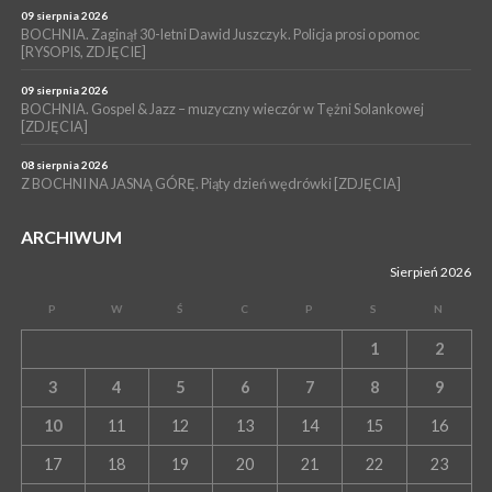
09 sierpnia 2026
BOCHNIA. Zaginął 30-letni Dawid Juszczyk. Policja prosi o pomoc
[RYSOPIS, ZDJĘCIE]
09 sierpnia 2026
BOCHNIA. Gospel & Jazz – muzyczny wieczór w Tężni Solankowej
[ZDJĘCIA]
08 sierpnia 2026
Z BOCHNI NA JASNĄ GÓRĘ. Piąty dzień wędrówki [ZDJĘCIA]
ARCHIWUM
Sierpień 2026
P
W
Ś
C
P
S
N
1
2
3
4
5
6
7
8
9
10
11
12
13
14
15
16
17
18
19
20
21
22
23