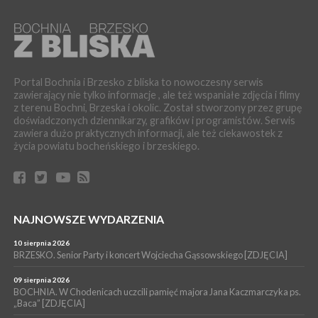
06 sierpnia 2026
Z BOCHNI NA JASNĄ GÓRĘ. Trzeci dzień wędrówki [ZDJĘCIA]
WYDARZENIA
06 sierpnia 2026
BOCHNIA. W niedzielę memoriałowy Bieg Majora Bacy. Będą
zmiany w organizacji ruchu [MAPA]
Portal Bochnia i Brzesko z bliska to nowoczesny serwis
zawierający nie tylko informacje , ale też wspaniałe zdjęcia i filmy
WYDARZENIA
z terenu Bochni, Brzeska i okolic. Został stworzony przez grupę
06 sierpnia 2026
doświadczonych dziennikarzy, grafików i programistów. Serwis
BOCHNIA. Podpisano umowę na wykonanie dokumentacji
zawiera dużo praktycznych informacji, ale też ciekawostek z
projektowej przebudowy ulicy Dołuszyckiej
życia powiatu bocheńskiego i brzeskiego.
WYDARZENIA
06 sierpnia 2026
POWIAT BRZESKI. Blisko dzieci, blisko rodziców – warsztaty dla
rodziców
WYDARZENIA
NAJNOWSZE WYDARZENIA
06 sierpnia 2026
POWIAT BRZESKI. W Wytrzyszczce karetka zderzyła się z
10 sierpnia 2026
samochodem osobowym
BRZESKO. Senior Party i koncert Wojciecha Gąssowskiego [ZDJĘCIA]
WYDARZENIA
09 sierpnia 2026
BOCHNIA. W Chodenicach uczcili pamięć majora Jana Kaczmarczyka ps.
06 sierpnia 2026
BOCHNIA. Dziś w muzeum kolejne spotkanie w ramach
„Baca” [ZDJĘCIA]
Wakacyjnej Akademii Muzealnej