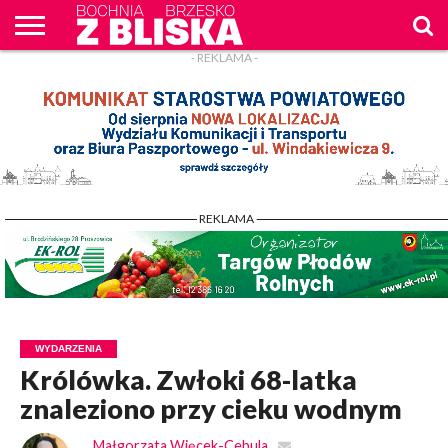
- REKLAMA -
O
NAS
WIADOMOŚCI
ZAPYTAM
CENNIK
KONTAKT
WPROST
REKLAM
- REKLAMA -
WYDARZENIA
Królówka. Zwłoki 68-latka
znaleziono przy cieku wodnym
Małgorzata Więcek-Cebula