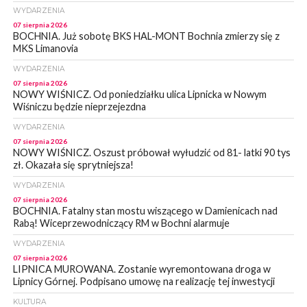
WYDARZENIA
07 sierpnia 2026
BOCHNIA. Już sobotę BKS HAL-MONT Bochnia zmierzy się z
MKS Limanovia
WYDARZENIA
07 sierpnia 2026
NOWY WIŚNICZ. Od poniedziałku ulica Lipnicka w Nowym
Wiśniczu będzie nieprzejezdna
WYDARZENIA
07 sierpnia 2026
NOWY WIŚNICZ. Oszust próbował wyłudzić od 81- latki 90 tys
zł. Okazała się sprytniejsza!
WYDARZENIA
07 sierpnia 2026
BOCHNIA. Fatalny stan mostu wiszącego w Damienicach nad
Rabą! Wiceprzewodniczący RM w Bochni alarmuje
WYDARZENIA
07 sierpnia 2026
LIPNICA MUROWANA. Zostanie wyremontowana droga w
Lipnicy Górnej. Podpisano umowę na realizację tej inwestycji
KULTURA