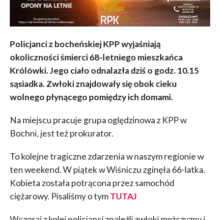
Policjanci z bocheńskiej KPP wyjaśniają
okoliczności śmierci 68-letniego mieszkańca
Królówki. Jego ciało odnalazła dziś o godz. 10.15
sąsiadka. Zwłoki znajdowały się obok cieku
wolnego płynącego pomiędzy ich domami.
Na miejscu pracuje grupa oględzinowa z KPP w
Bochni, jest też prokurator.
To kolejne tragiczne zdarzenia w naszym regionie w
ten weekend. W piątek w Wiśniczu zginęła 66-latka.
Kobieta została potrącona przez samochód
ciężarowy. Pisaliśmy o tym
TUTAJ
Wczoraj z kolei policjanci znaleźli zwłoki mężczyzny i