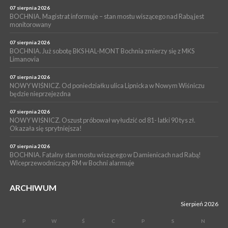
Z BOCHNI NA JASNĄ GÓRĘ. Drugi dzień wędrówki [ZDJĘCIA]
07 sierpnia 2026
BOCHNIA. Magistrat informuje – stan mostu wiszącego nad Rabą jest
WYDARZENIA
monitorowany
05 sierpnia 2026
NASZ NEWS. Powstał Komitet Ochrony Ładu
07 sierpnia 2026
Przestrzennego Miasta Bochnia. To odpowiedź na działania
BOCHNIA. Już sobotę BKS HAL-MONT Bochnia zmierzy się z MKS
Limanovia
magistratu
07 sierpnia 2026
NOWY WIŚNICZ. Od poniedziałku ulica Lipnicka w Nowym Wiśniczu
będzie nieprzejezdna
07 sierpnia 2026
NOWY WIŚNICZ. Oszust próbował wyłudzić od 81- latki 90 tys zł.
Okazała się sprytniejsza!
07 sierpnia 2026
BOCHNIA. Fatalny stan mostu wiszącego w Damienicach nad Rabą!
Wiceprzewodniczący RM w Bochni alarmuje
ARCHIWUM
Sierpień 2026
P
W
Ś
C
P
S
N