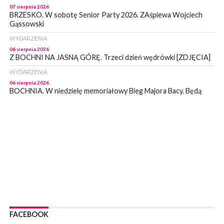
07 sierpnia 2026
BRZESKO. W sobotę Senior Party 2026. ZAśpiewa Wojciech
Gąssowski
WYDARZENIA
06 sierpnia 2026
Z BOCHNI NA JASNĄ GÓRĘ. Trzeci dzień wędrówki [ZDJĘCIA]
WYDARZENIA
06 sierpnia 2026
BOCHNIA. W niedzielę memoriałowy Bieg Majora Bacy. Będą
zmiany w organizacji ruchu [MAPA]
WYDARZENIA
06 sierpnia 2026
BOCHNIA. Podpisano umowę na wykonanie dokumentacji
projektowej przebudowy ulicy Dołuszyckiej
WYDARZENIA
06 sierpnia 2026
POWIAT BRZESKI. Blisko dzieci, blisko rodziców – warsztaty dla
rodziców
WYDARZENIA
06 sierpnia 2026
FACEBOOK
POWIAT BRZESKI. W Wytrzyszczce karetka zderzyła się z