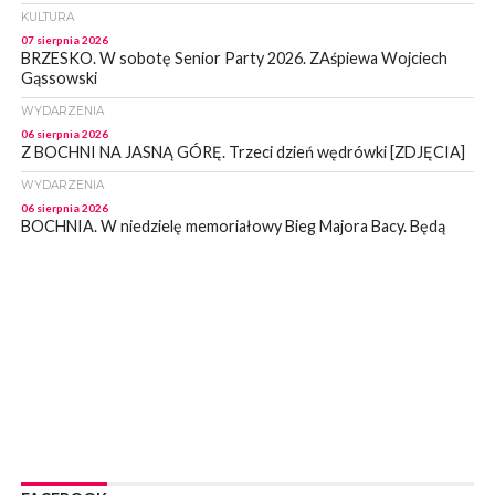
KULTURA
07 sierpnia 2026
BRZESKO. W sobotę Senior Party 2026. ZAśpiewa Wojciech
Gąssowski
WYDARZENIA
06 sierpnia 2026
Z BOCHNI NA JASNĄ GÓRĘ. Trzeci dzień wędrówki [ZDJĘCIA]
WYDARZENIA
06 sierpnia 2026
BOCHNIA. W niedzielę memoriałowy Bieg Majora Bacy. Będą
zmiany w organizacji ruchu [MAPA]
WYDARZENIA
06 sierpnia 2026
BOCHNIA. Podpisano umowę na wykonanie dokumentacji
projektowej przebudowy ulicy Dołuszyckiej
WYDARZENIA
06 sierpnia 2026
POWIAT BRZESKI. Blisko dzieci, blisko rodziców – warsztaty dla
rodziców
WYDARZENIA
06 sierpnia 2026