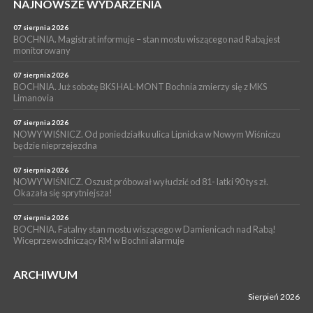
PIELGRZYMKA 2026
NAJNOWSZE WYDARZENIA
05 sierpnia 2026
Z BOCHNI NA JASNĄ GÓRĘ. Drugi dzień wędrówki [ZDJĘCIA]
07 sierpnia 2026
BOCHNIA. Magistrat informuje – stan mostu wiszącego nad Rabą jest
WYDARZENIA
monitorowany
05 sierpnia 2026
NASZ NEWS. Powstał Komitet Ochrony Ładu
07 sierpnia 2026
Przestrzennego Miasta Bochnia. To odpowiedź na działania
BOCHNIA. Już sobotę BKS HAL-MONT Bochnia zmierzy się z MKS
Limanovia
magistratu
07 sierpnia 2026
NOWY WIŚNICZ. Od poniedziałku ulica Lipnicka w Nowym Wiśniczu
będzie nieprzejezdna
07 sierpnia 2026
NOWY WIŚNICZ. Oszust próbował wyłudzić od 81- latki 90 tys zł.
Okazała się sprytniejsza!
07 sierpnia 2026
BOCHNIA. Fatalny stan mostu wiszącego w Damienicach nad Rabą!
Wiceprzewodniczący RM w Bochni alarmuje
ARCHIWUM
Sierpień 2026