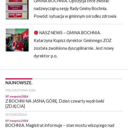
GMINA BOCHNIA. Opozycja chce zwołać
nadzwyczajną sesję Rady Gminy Bochnia.
Powód: sytuacja w gminnym ośrodku zdrowia
NASZ NEWS – GMINA BOCHNIA.
Katarzyna Kupisz dyrektor Gminnego ZOZ
została zwolniona dyscyplinarnie. Jest nowy
dyrektor p.o.
NAJNOWSZE.
PIELGRZYMKA 2026
07 sierpnia 2026
Z BOCHNI NA JASNĄ GÓRĘ. Dzień czwarty wędrówki
[ZDJĘCIA]
WYDARZENIA
07 sierpnia 2026
BOCHNIA. Magistrat informuje – stan mostu wiszącego nad