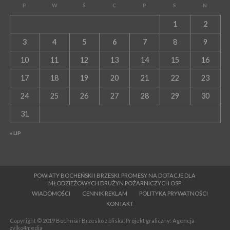
P
W
Ś
C
P
S
N
1
2
3
4
5
6
7
8
9
10
11
12
13
14
15
16
17
18
19
20
21
22
23
24
25
26
27
28
29
30
31
« LIP
POWIATY BOCHEŃSKI I BRZESKI. PROMESY NA DOTACJE DLA
MŁODZIEŻOWYCH DRUŻYN POŻARNICZYCH OSP
WIADOMOŚCI
CENNIK REKLAM
POLITYKA PRYWATNOŚCI
KONTAKT
Copyright © 2019 Bochnia i Brzesko z bliska. Projekt graficzny: Agencja
zylko4media