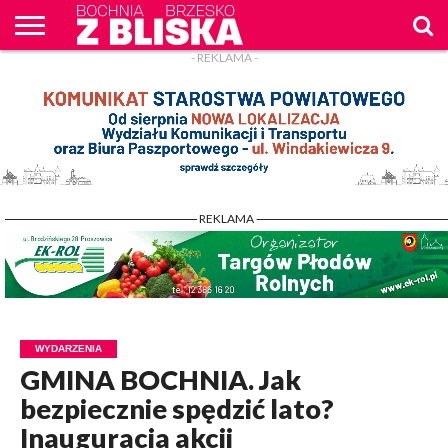
- REKLAMA -
O
NAS
WIADOMOŚCI
ZAPYTAM
CENNIK
KONTAKT
WPROST
REKLAM
- REKLAMA -
WYDARZENIA
GMINA BOCHNIA. Jak
bezpiecznie spędzić lato?
Inauguracja akcji