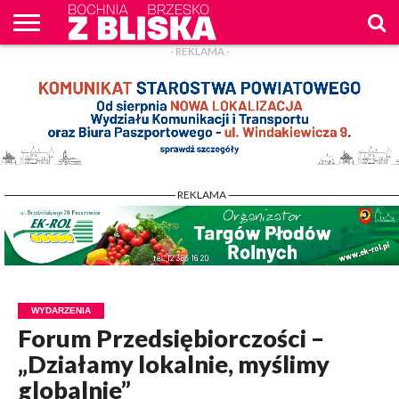
- REKLAMA -
O
NAS
WIADOMOŚCI
ZAPYTAM
CENNIK
KONTAKT
WPROST
REKLAM
- REKLAMA -
WYDARZENIA
Forum Przedsiębiorczości –
„Działamy lokalnie, myślimy
globalnie”