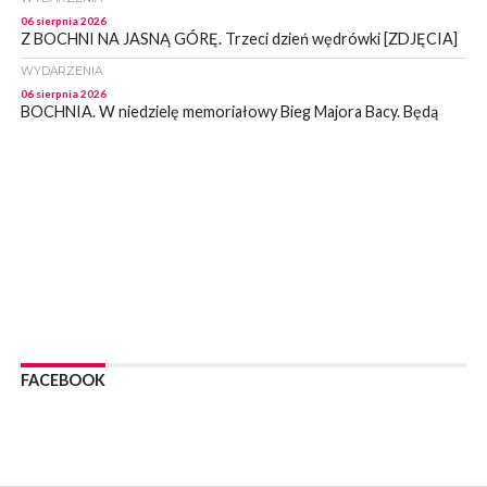
06 sierpnia 2026
Z BOCHNI NA JASNĄ GÓRĘ. Trzeci dzień wędrówki [ZDJĘCIA]
WYDARZENIA
06 sierpnia 2026
BOCHNIA. W niedzielę memoriałowy Bieg Majora Bacy. Będą
zmiany w organizacji ruchu [MAPA]
WYDARZENIA
06 sierpnia 2026
BOCHNIA. Podpisano umowę na wykonanie dokumentacji
projektowej przebudowy ulicy Dołuszyckiej
WYDARZENIA
06 sierpnia 2026
POWIAT BRZESKI. Blisko dzieci, blisko rodziców – warsztaty dla
rodziców
WYDARZENIA
06 sierpnia 2026
FACEBOOK
POWIAT BRZESKI. W Wytrzyszczce karetka zderzyła się z
samochodem osobowym
WYDARZENIA
06 sierpnia 2026
BOCHNIA. Dziś w muzeum kolejne spotkanie w ramach