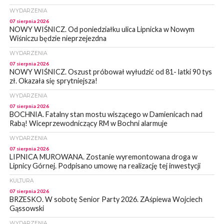
WYDARZENIA
07 sierpnia 2026
NOWY WIŚNICZ. Od poniedziałku ulica Lipnicka w Nowym
Wiśniczu będzie nieprzejezdna
WYDARZENIA
07 sierpnia 2026
NOWY WIŚNICZ. Oszust próbował wyłudzić od 81- latki 90 tys
zł. Okazała się sprytniejsza!
WYDARZENIA
07 sierpnia 2026
BOCHNIA. Fatalny stan mostu wiszącego w Damienicach nad
Rabą! Wiceprzewodniczący RM w Bochni alarmuje
WYDARZENIA
07 sierpnia 2026
LIPNICA MUROWANA. Zostanie wyremontowana droga w
Lipnicy Górnej. Podpisano umowę na realizację tej inwestycji
KULTURA
07 sierpnia 2026
BRZESKO. W sobotę Senior Party 2026. ZAśpiewa Wojciech
Gąssowski
WYDARZENIA