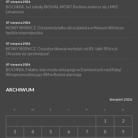
NASZ NEWS. Powstał Komitet Ochrony Ładu
07 sierpnia 2026
Przestrzennego Miasta Bochnia. To odpowiedź na działania
BOCHNIA. Już sobotę BKS HAL-MONT Bochnia zmierzy się z MKS
Limanovia
magistratu
07 sierpnia 2026
NOWY WIŚNICZ. Od poniedziałku ulica Lipnicka w Nowym Wiśniczu
będzie nieprzejezdna
07 sierpnia 2026
NOWY WIŚNICZ. Oszust próbował wyłudzić od 81- latki 90 tys zł.
Okazała się sprytniejsza!
07 sierpnia 2026
BOCHNIA. Fatalny stan mostu wiszącego w Damienicach nad Rabą!
Wiceprzewodniczący RM w Bochni alarmuje
ARCHIWUM
Sierpień 2026
P
W
Ś
C
P
S
N
1
2
3
4
5
6
7
8
9