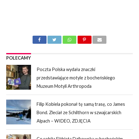
POLECAMY
Poczta Polska wydała znaczki
przedstawiające motyle z bocheńskiego
Muzeum Motyli Arthropoda
Filip Kobiela pokonał tę samą trasę, co James
Bond. Zleciał ze Schilthorn w szwajcarskich
Alpach – WIDEO, ZDJĘCIA
Co robiła Elżbieta Dzikowska w bocheńskim