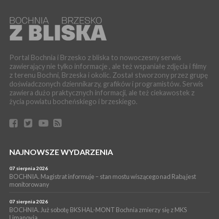
WYDARZENIA
06 sierpnia 2026
LIPNICA MUROWANA. Oddaj krew, pomóż potrzebującym!
KULTURA
06 sierpnia 2026
BOCHNIA. W niedzielę Muzyczna Altana, a w niej Orkiestra Dęta
Portal Bochnia i Brzesko z bliska to nowoczesny serwis
Kopalni Soli Bochnia
zawierający nie tylko informacje , ale też wspaniałe zdjęcia i filmy
z terenu Bochni, Brzeska i okolic. Został stworzony przez grupę
WYDARZENIA
doświadczonych dziennikarzy, grafików i programistów. Serwis
06 sierpnia 2026
zawiera dużo praktycznych informacji, ale też ciekawostek z
BRZESKO. Lepsze warunki dla strażaków z OSP Okocim!
życia powiatu bocheńskiego i brzeskiego.
WYDARZENIA
06 sierpnia 2026
BORZĘCIN. Już w najbliższy weekend XIX Borzęckie Święto
Grzyba: Zenek Martyniuk i Justyna Steczkowska
PIELGRZYMKA 2026
NAJNOWSZE WYDARZENIA
05 sierpnia 2026
Z BOCHNI NA JASNĄ GÓRĘ. Drugi dzień wędrówki [ZDJĘCIA]
07 sierpnia 2026
BOCHNIA. Magistrat informuje – stan mostu wiszącego nad Rabą jest
WYDARZENIA
monitorowany
05 sierpnia 2026
NASZ NEWS. Powstał Komitet Ochrony Ładu
07 sierpnia 2026
Przestrzennego Miasta Bochnia. To odpowiedź na działania
BOCHNIA. Już sobotę BKS HAL-MONT Bochnia zmierzy się z MKS
Limanovia
magistratu