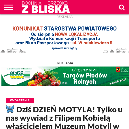
- REKLAMA -
O
NAS
WIADOMOŚCI
ZAPYTAM
CENNIK
KONTAKT
WPROST
REKLAM
- REKLAMA -
WYDARZENIA
Dziś DZIEŃ MOTYLA! Tylko u
nas wywiad z Filipem Kobielą
właścicielem Muzeum Motyli w