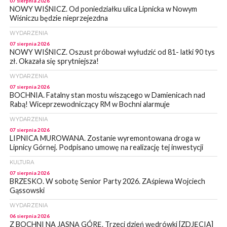
07 sierpnia 2026
NOWY WIŚNICZ. Od poniedziałku ulica Lipnicka w Nowym
Wiśniczu będzie nieprzejezdna
WYDARZENIA
07 sierpnia 2026
NOWY WIŚNICZ. Oszust próbował wyłudzić od 81- latki 90 tys
zł. Okazała się sprytniejsza!
WYDARZENIA
07 sierpnia 2026
BOCHNIA. Fatalny stan mostu wiszącego w Damienicach nad
Rabą! Wiceprzewodniczący RM w Bochni alarmuje
WYDARZENIA
07 sierpnia 2026
LIPNICA MUROWANA. Zostanie wyremontowana droga w
Lipnicy Górnej. Podpisano umowę na realizację tej inwestycji
KULTURA
07 sierpnia 2026
BRZESKO. W sobotę Senior Party 2026. ZAśpiewa Wojciech
Gąssowski
WYDARZENIA
06 sierpnia 2026
Z BOCHNI NA JASNĄ GÓRĘ. Trzeci dzień wędrówki [ZDJĘCIA]