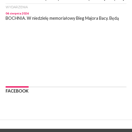
WYDARZENIA
06 sierpnia 2026
BOCHNIA. W niedzielę memoriałowy Bieg Majora Bacy. Będą
zmiany w organizacji ruchu [MAPA]
WYDARZENIA
06 sierpnia 2026
BOCHNIA. Podpisano umowę na wykonanie dokumentacji
projektowej przebudowy ulicy Dołuszyckiej
WYDARZENIA
06 sierpnia 2026
POWIAT BRZESKI. Blisko dzieci, blisko rodziców – warsztaty dla
rodziców
WYDARZENIA
06 sierpnia 2026
FACEBOOK
POWIAT BRZESKI. W Wytrzyszczce karetka zderzyła się z
samochodem osobowym
WYDARZENIA
06 sierpnia 2026
BOCHNIA. Dziś w muzeum kolejne spotkanie w ramach
Wakacyjnej Akademii Muzealnej