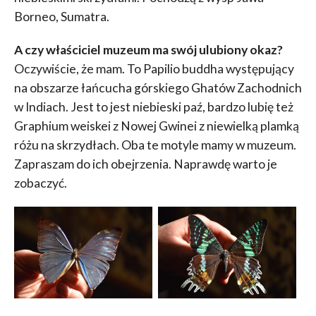
Borneo, Sumatra.
A czy właściciel muzeum ma swój ulubiony okaz?
Oczywiście, że mam. To Papilio buddha występujący
na obszarze łańcucha górskiego Ghatów Zachodnich
w Indiach. Jest to jest niebieski paź, bardzo lubię też
Graphium weiskei z Nowej Gwinei z niewielką plamką
różu na skrzydłach. Oba te motyle mamy w muzeum.
Zapraszam do ich obejrzenia. Naprawdę warto je
zobaczyć.