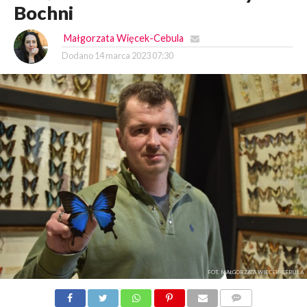
Bochni
Małgorzata Więcek-Cebula
Dodano
14 marca 2023 07:30
FOT. MAŁGORZATA WIĘCEK-CEBULA