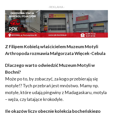
KOMENTARZY
- REKLAMA -
Z Filipem Kobielą właścicielem Muzeum Motyli
Arthropoda rozmawia Małgorzata Więcek-Cebula
Dlaczego warto odwiedzić Muzeum Motyli w
Bochni?
Może po to, by zobaczyć, za kogo przebierają się
motyle!? Tych przebrań jest mnóstwo. Mamy np.
motyle, które udają pingwiny z Madagaskaru, motyla
– węża, czy latające krokodyle.
Ile okazów liczy obecnie kolekcja bocheńskiego