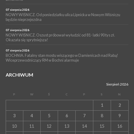
07 sierpnia 2026
NOWY WIŚNICZ. Od poniedziałku ulica Lipnicka w Nowym Wiśniczu
będzie nieprzejezdna
07 sierpnia 2026
NOWY WIŚNICZ. Oszust próbował wyłudzić od 81- latki 90 tys zł.
Okazała się sprytniejsza!
07 sierpnia 2026
BOCHNIA. Fatalny stan mostu wiszącego w Damienicach nad Rabą!
Wiceprzewodniczący RM w Bochni alarmuje
ARCHIWUM
Sierpień 2026
P
W
Ś
C
P
S
N
1
2
3
4
5
6
7
8
9
10
11
12
13
14
15
16