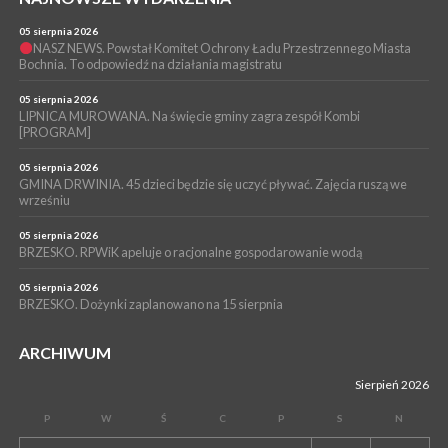
podpowiedzieć burmistrz gdzie szukać pieniędzy [WIDEO]
05 sierpnia 2026
WYDARZENIA
NASZ NEWS. Powstał Komitet Ochrony Ładu Przestrzennego Miasta
Bochnia. To odpowiedź na działania magistratu
03 sierpnia 2026
BOCHNIA. Radni odwołają się od decyzji RIO w sprawie
unieważnienia uchwały o nieudzieleniu absolutorium dla
05 sierpnia 2026
Magdaleny Łacnej [WIDEO]
LIPNICA MUROWANA. Na święcie gminy zagra zespół Kombi
[PROGRAM]
05 sierpnia 2026
GMINA DRWINIA. 45 dzieci będzie się uczyć pływać. Zajęcia ruszą we
wrześniu
05 sierpnia 2026
BRZESKO. RPWiK apeluje o racjonalne gospodarowanie wodą
05 sierpnia 2026
BRZESKO. Dożynki zaplanowano na 15 sierpnia
ARCHIWUM
Sierpień 2026
P
W
Ś
C
P
S
N