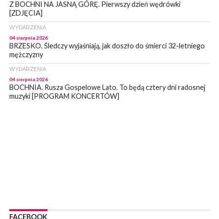
Z BOCHNI NA JASNĄ GÓRĘ. Pierwszy dzień wędrówki
[ZDJĘCIA]
WYDARZENIA
04 sierpnia 2026
BRZESKO. Śledczy wyjaśniają, jak doszło do śmierci 32-letniego
mężczyzny
WYDARZENIA
04 sierpnia 2026
BOCHNIA. Rusza Gospelowe Lato. To będą cztery dni radosnej
muzyki [PROGRAM KONCERTÓW]
SPORT
04 sierpnia 2026
BOCHNIA. W niedzielę XXXII Memoriałowy Bieg Majora Bacy!
WYDARZENIA
04 sierpnia 2026
MAŁOPOLSKA. Liczba stulatków wciąż rośnie
ARTYKUŁ PARTNERSKI
04 sierpnia 2026
Codzienne nawyki, które wspierają zdrowie dziecka na dłużej
WYDARZENIA
FACEBOOK