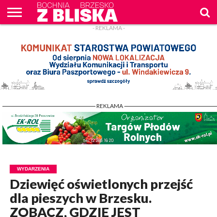
- REKLAMA -
O
NAS
WIADOMOŚCI
ZAPYTAM
CENNIK
KONTAKT
WPROST
REKLAM
- REKLAMA -
WYDARZENIA
Dziewięć oświetlonych przejść
dla pieszych w Brzesku.
ZOBACZ, GDZIE JEST