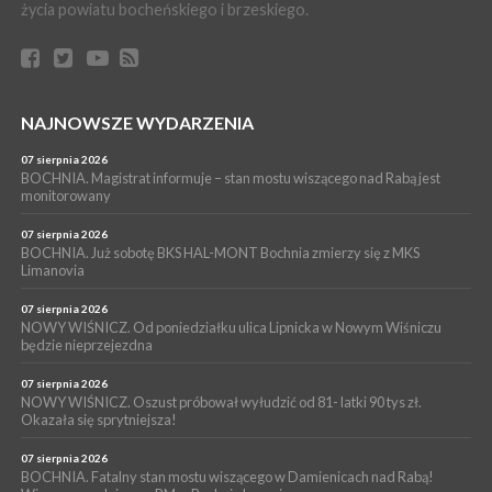
życia powiatu bocheńskiego i brzeskiego.
WYDARZENIA
06 sierpnia 2026
BORZĘCIN. Już w najbliższy weekend XIX Borzęckie Święto
Grzyba: Zenek Martyniuk i Justyna Steczkowska
PIELGRZYMKA 2026
NAJNOWSZE WYDARZENIA
05 sierpnia 2026
Z BOCHNI NA JASNĄ GÓRĘ. Drugi dzień wędrówki [ZDJĘCIA]
07 sierpnia 2026
BOCHNIA. Magistrat informuje – stan mostu wiszącego nad Rabą jest
WYDARZENIA
monitorowany
05 sierpnia 2026
NASZ NEWS. Powstał Komitet Ochrony Ładu
07 sierpnia 2026
Przestrzennego Miasta Bochnia. To odpowiedź na działania
BOCHNIA. Już sobotę BKS HAL-MONT Bochnia zmierzy się z MKS
Limanovia
magistratu
07 sierpnia 2026
NOWY WIŚNICZ. Od poniedziałku ulica Lipnicka w Nowym Wiśniczu
będzie nieprzejezdna
07 sierpnia 2026
NOWY WIŚNICZ. Oszust próbował wyłudzić od 81- latki 90 tys zł.
Okazała się sprytniejsza!
07 sierpnia 2026
BOCHNIA. Fatalny stan mostu wiszącego w Damienicach nad Rabą!