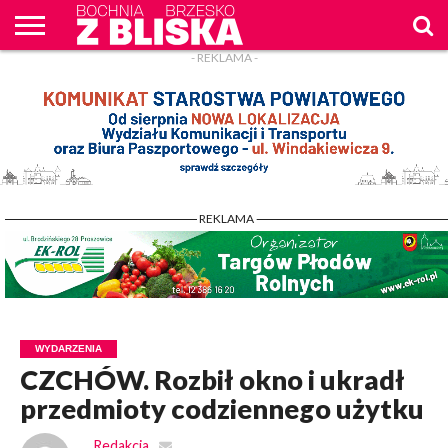
- REKLAMA -
O
NAS
WIADOMOŚCI
ZAPYTAM
CENNIK
KONTAKT
WPROST
REKLAM
- REKLAMA -
WYDARZENIA
CZCHÓW. Rozbił okno i ukradł
przedmioty codziennego użytku
Redakcja