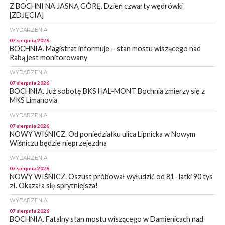
Z BOCHNI NA JASNĄ GÓRĘ. Dzień czwarty wędrówki
[ZDJĘCIA]
WYDARZENIA
07 sierpnia 2026
BOCHNIA. Magistrat informuje – stan mostu wiszącego nad
Rabą jest monitorowany
WYDARZENIA
07 sierpnia 2026
BOCHNIA. Już sobotę BKS HAL-MONT Bochnia zmierzy się z
MKS Limanovia
WYDARZENIA
07 sierpnia 2026
NOWY WIŚNICZ. Od poniedziałku ulica Lipnicka w Nowym
Wiśniczu będzie nieprzejezdna
WYDARZENIA
07 sierpnia 2026
NOWY WIŚNICZ. Oszust próbował wyłudzić od 81- latki 90 tys
zł. Okazała się sprytniejsza!
WYDARZENIA
07 sierpnia 2026
BOCHNIA. Fatalny stan mostu wiszącego w Damienicach nad