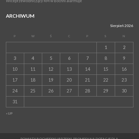
Wiceprzewodniczący RM w Bochni alarmuje
ARCHIWUM
Sierpień 2026
P
W
Ś
C
P
S
N
1
2
3
4
5
6
7
8
9
10
11
12
13
14
15
16
17
18
19
20
21
22
23
24
25
26
27
28
29
30
31
« LIP
POWIATY BOCHEŃSKI I BRZESKI. PROMESY NA DOTACJE DLA