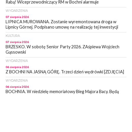
Rabą! Wiceprzewodniczący RM w Bochni alarmuje
WYDARZENIA
07 sierpnia 2026
LIPNICA MUROWANA. Zostanie wyremontowana droga w
Lipnicy Górnej. Podpisano umowę na realizację tej inwestycji
KULTURA
07 sierpnia 2026
BRZESKO. W sobotę Senior Party 2026. ZAśpiewa Wojciech
Gąssowski
WYDARZENIA
06 sierpnia 2026
Z BOCHNI NA JASNĄ GÓRĘ. Trzeci dzień wędrówki [ZDJĘCIA]
WYDARZENIA
06 sierpnia 2026
BOCHNIA. W niedzielę memoriałowy Bieg Majora Bacy. Będą
zmiany w organizacji ruchu [MAPA]
WYDARZENIA
06 sierpnia 2026
BOCHNIA. Podpisano umowę na wykonanie dokumentacji
projektowej przebudowy ulicy Dołuszyckiej
WYDARZENIA