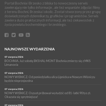
Grzyba: Zenek Martyniuk i Justyna Steczkowska
Portal Bochnia i Brzesko z bliska to nowoczesny serwis
zawierający nie tylko informacje , ale też wspaniałe zdjęcia i filmy
PIELGRZYMKA 2026
z terenu Bochni, Brzeska i okolic. Został stworzony przez grupę
05 sierpnia 2026
doświadczonych dziennikarzy, grafików i programistów. Serwis
Z BOCHNI NA JASNĄ GÓRĘ. Drugi dzień wędrówki [ZDJĘCIA]
zawiera dużo praktycznych informacji, ale też ciekawostek z
WYDARZENIA
życia powiatu bocheńskiego i brzeskiego.
05 sierpnia 2026
NASZ NEWS. Powstał Komitet Ochrony Ładu
Przestrzennego Miasta Bochnia. To odpowiedź na działania
magistratu
WYDARZENIA
NAJNOWSZE WYDARZENIA
05 sierpnia 2026
LIPNICA MUROWANA. Na święcie gminy zagra zespół Kombi
07 sierpnia 2026
[PROGRAM]
BOCHNIA. Już sobotę BKS HAL-MONT Bochnia zmierzy się z MKS
Limanovia
WYDARZENIA
05 sierpnia 2026
07 sierpnia 2026
GMINA DRWINIA. 45 dzieci będzie się uczyć pływać. Zajęcia
NOWY WIŚNICZ. Od poniedziałku ulica Lipnicka w Nowym Wiśniczu
będzie nieprzejezdna
ruszą we wrześniu
07 sierpnia 2026
NOWY WIŚNICZ. Oszust próbował wyłudzić od 81- latki 90 tys zł.
Okazała się sprytniejsza!
07 sierpnia 2026