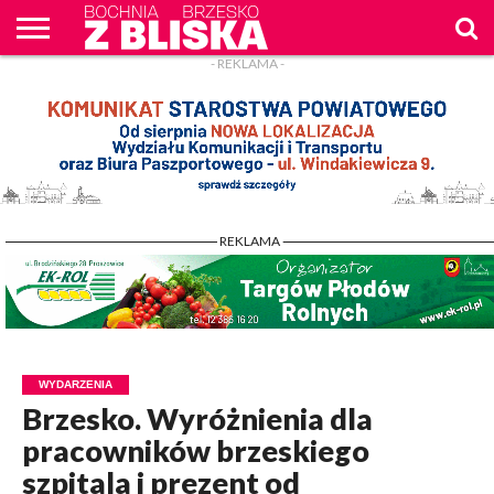
- REKLAMA -
O
NAS
WIADOMOŚCI
ZAPYTAM
CENNIK
KONTAKT
WPROST
REKLAM
- REKLAMA -
WYDARZENIA
Brzesko. Wyróżnienia dla
pracowników brzeskiego
szpitala i prezent od