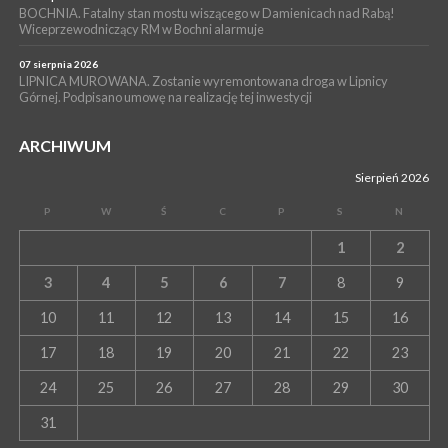
BOCHNIA. Fatalny stan mostu wiszącego w Damienicach nad Rabą!
Wiceprzewodniczący RM w Bochni alarmuje
07 sierpnia 2026
LIPNICA MUROWANA. Zostanie wyremontowana droga w Lipnicy
Górnej. Podpisano umowę na realizację tej inwestycji
ARCHIWUM
Sierpień 2026
P
W
Ś
C
P
S
N
1
2
3
4
5
6
7
8
9
10
11
12
13
14
15
16
17
18
19
20
21
22
23
24
25
26
27
28
29
30
31