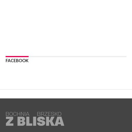
WYDARZENIA
06 sierpnia 2026
POWIAT BRZESKI. W Wytrzyszczce karetka zderzyła się z
samochodem osobowym
WYDARZENIA
06 sierpnia 2026
BOCHNIA. Dziś w muzeum kolejne spotkanie w ramach
Wakacyjnej Akademii Muzealnej
WYDARZENIA
06 sierpnia 2026
FACEBOOK
LIPNICA MUROWANA. Oddaj krew, pomóż potrzebującym!
KULTURA
06 sierpnia 2026
BOCHNIA. W niedzielę Muzyczna Altana, a w niej Orkiestra Dęta
Kopalni Soli Bochnia
WYDARZENIA
06 sierpnia 2026
BRZESKO. Lepsze warunki dla strażaków z OSP Okocim!
WYDARZENIA
06 sierpnia 2026
BORZĘCIN. Już w najbliższy weekend XIX Borzęckie Święto