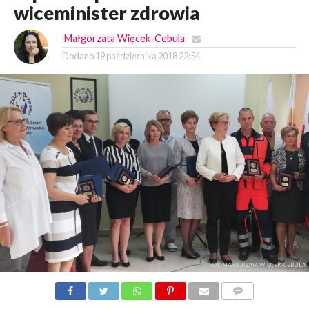
wiceminister zdrowia
Małgorzata Więcek-Cebula
Dodano
19 października 2018 22:54
FOT. MAŁGORZATA WIĘCEK-CEBULA
KOMENTARZY