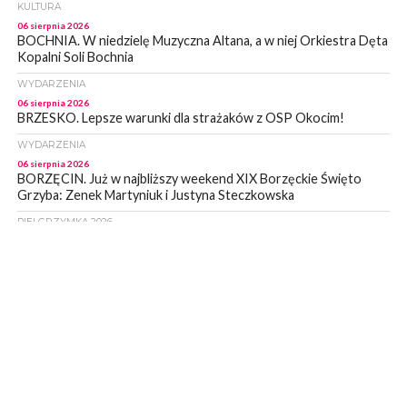
KULTURA
06 sierpnia 2026
BOCHNIA. W niedzielę Muzyczna Altana, a w niej Orkiestra Dęta
Kopalni Soli Bochnia
WYDARZENIA
06 sierpnia 2026
BRZESKO. Lepsze warunki dla strażaków z OSP Okocim!
WYDARZENIA
06 sierpnia 2026
BORZĘCIN. Już w najbliższy weekend XIX Borzęckie Święto
Grzyba: Zenek Martyniuk i Justyna Steczkowska
PIELGRZYMKA 2026
05 sierpnia 2026
Z BOCHNI NA JASNĄ GÓRĘ. Drugi dzień wędrówki [ZDJĘCIA]
WYDARZENIA
05 sierpnia 2026
NASZ NEWS. Powstał Komitet Ochrony Ładu
Przestrzennego Miasta Bochnia. To odpowiedź na działania
magistratu
WYDARZENIA
05 sierpnia 2026