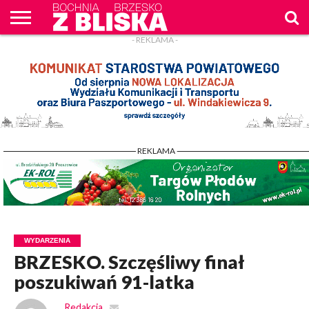
- REKLAMA -
O
NAS
WIADOMOŚCI
ZAPYTAM
CENNIK
KONTAKT
WPROST
REKLAM
- REKLAMA -
WYDARZENIA
BRZESKO. Szczęśliwy finał
poszukiwań 91-latka
Redakcja