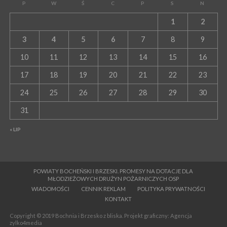
P
W
Ś
C
P
S
N
1
2
3
4
5
6
7
8
9
10
11
12
13
14
15
16
17
18
19
20
21
22
23
24
25
26
27
28
29
30
31
« LIP
POWIATY BOCHEŃSKI I BRZESKI. PROMESY NA DOTACJE DLA
MŁODZIEŻOWYCH DRUŻYN POŻARNICZYCH OSP
WIADOMOŚCI
CENNIK REKLAM
POLITYKA PRYWATNOŚCI
KONTAKT
Copyright © 2019 Bochnia i Brzesko z bliska. Projekt graficzny: Agencja
zylko4media