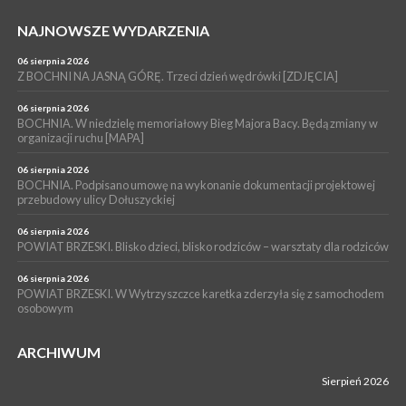
04 sierpnia 2026
BRZESKO. Śledczy wyjaśniają, jak doszło do śmierci 32-letniego
NAJNOWSZE WYDARZENIA
mężczyzny
06 sierpnia 2026
WYDARZENIA
Z BOCHNI NA JASNĄ GÓRĘ. Trzeci dzień wędrówki [ZDJĘCIA]
04 sierpnia 2026
BOCHNIA. Rusza Gospelowe Lato. To będą cztery dni radosnej
06 sierpnia 2026
muzyki [PROGRAM KONCERTÓW]
BOCHNIA. W niedzielę memoriałowy Bieg Majora Bacy. Będą zmiany w
organizacji ruchu [MAPA]
06 sierpnia 2026
BOCHNIA. Podpisano umowę na wykonanie dokumentacji projektowej
przebudowy ulicy Dołuszyckiej
06 sierpnia 2026
POWIAT BRZESKI. Blisko dzieci, blisko rodziców – warsztaty dla rodziców
06 sierpnia 2026
POWIAT BRZESKI. W Wytrzyszczce karetka zderzyła się z samochodem
osobowym
ARCHIWUM
Sierpień 2026