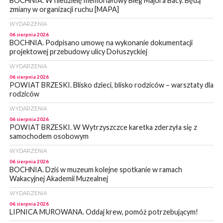
BOCHNIA. W niedzielę memoriałowy Bieg Majora Bacy. Będą
zmiany w organizacji ruchu [MAPA]
WYDARZENIA
06 sierpnia 2026
BOCHNIA. Podpisano umowę na wykonanie dokumentacji
projektowej przebudowy ulicy Dołuszyckiej
WYDARZENIA
06 sierpnia 2026
POWIAT BRZESKI. Blisko dzieci, blisko rodziców – warsztaty dla
rodziców
WYDARZENIA
06 sierpnia 2026
POWIAT BRZESKI. W Wytrzyszczce karetka zderzyła się z
samochodem osobowym
WYDARZENIA
06 sierpnia 2026
BOCHNIA. Dziś w muzeum kolejne spotkanie w ramach
Wakacyjnej Akademii Muzealnej
WYDARZENIA
06 sierpnia 2026
LIPNICA MUROWANA. Oddaj krew, pomóż potrzebującym!