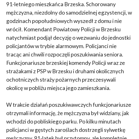
91-letniego mieszkańca Brzeska. Schorowany
mężczyzna, niezdolny do samodzielnej egzystencji, w
godzinach popołudniowych wyszedł z domu i nie
wrócił. Komendant Powiatowy Policji w Brzesku
natychmiast podjął decyzję o wezwaniu do jednostki
policjantów w trybie alarmowym. Policjanci nie
tracąc ani chwili rozpoczęli poszukiwania seniora.
Funkcjonariusze brzeskiej komendy Policji wraz ze
strażakami z PSP w Brzesku i druhami okolicznych
ochotniczych straży pożarnych przeczesywali
okolicę w pobliżu miejsca jego zamieszkania.
W trakcie działań poszukiwawczych funkcjonariusze
otrzymali informację, że mężczyzna był widziany, jak
wchodzi do pobliskiego parku. Po kilku minutach
policjanci w gęstych zaroślach dostrzegli sylwetkę
mężczyzny. 91-latek był przytomny, ale kompletnie