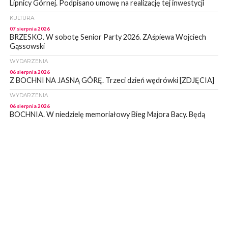
Lipnicy Górnej. Podpisano umowę na realizację tej inwestycji
KULTURA
07 sierpnia 2026
BRZESKO. W sobotę Senior Party 2026. ZAśpiewa Wojciech
Gąssowski
WYDARZENIA
06 sierpnia 2026
Z BOCHNI NA JASNĄ GÓRĘ. Trzeci dzień wędrówki [ZDJĘCIA]
WYDARZENIA
06 sierpnia 2026
BOCHNIA. W niedzielę memoriałowy Bieg Majora Bacy. Będą
zmiany w organizacji ruchu [MAPA]
WYDARZENIA
06 sierpnia 2026
BOCHNIA. Podpisano umowę na wykonanie dokumentacji
projektowej przebudowy ulicy Dołuszyckiej
WYDARZENIA
06 sierpnia 2026
POWIAT BRZESKI. Blisko dzieci, blisko rodziców – warsztaty dla
rodziców
WYDARZENIA