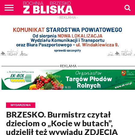
- REKLAMA -
O
NAS
WIADOMOŚCI
ZAPYTAM
CENNIK
KONTAKT
WPROST
REKLAM
- REKLAMA -
WYDARZENIA
BRZESKO. Burmistrz czytał
dzieciom o „Kocie w butach”,
udzielił też wywiadu ZDJĘCIA