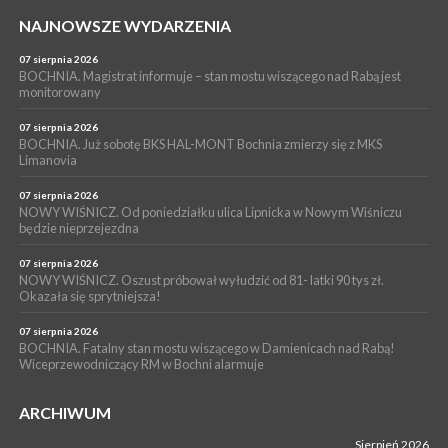
PIELGRZYMKA 2026
NAJNOWSZE WYDARZENIA
05 sierpnia 2026
Z BOCHNI NA JASNĄ GÓRĘ. Drugi dzień wędrówki [ZDJĘCIA]
07 sierpnia 2026
BOCHNIA. Magistrat informuje – stan mostu wiszącego nad Rabą jest
WYDARZENIA
monitorowany
05 sierpnia 2026
NASZ NEWS. Powstał Komitet Ochrony Ładu
07 sierpnia 2026
Przestrzennego Miasta Bochnia. To odpowiedź na działania
BOCHNIA. Już sobotę BKS HAL-MONT Bochnia zmierzy się z MKS
Limanovia
magistratu
07 sierpnia 2026
NOWY WIŚNICZ. Od poniedziałku ulica Lipnicka w Nowym Wiśniczu
będzie nieprzejezdna
07 sierpnia 2026
NOWY WIŚNICZ. Oszust próbował wyłudzić od 81- latki 90 tys zł.
Okazała się sprytniejsza!
07 sierpnia 2026
BOCHNIA. Fatalny stan mostu wiszącego w Damienicach nad Rabą!
Wiceprzewodniczący RM w Bochni alarmuje
ARCHIWUM
Sierpień 2026