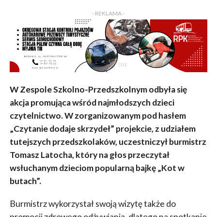
KOMENTARZY
- REKLAMA -
W Zespole Szkolno-Przedszkolnym odbyła się
akcja promująca wśród najmłodszych dzieci
czytelnictwo. W zorganizowanym pod hasłem
„Czytanie dodaje skrzydeł” projekcie, z udziałem
tutejszych przedszkolaków, uczestniczył burmistrz
Tomasz Latocha, który na głos przeczytał
wsłuchanym dzieciom popularną bajkę „Kot w
butach”.
Burmistrz wykorzystał swoją wizytę także do
promocji zdrowego odżywiania, dlatego na spotkanie