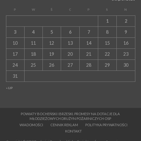
P
W
Ś
C
P
S
N
1
2
3
4
5
6
7
8
9
10
11
12
13
14
15
16
17
18
19
20
21
22
23
24
25
26
27
28
29
30
31
« LIP
POWIATY BOCHEŃSKI I BRZESKI. PROMESY NA DOTACJE DLA
MŁODZIEŻOWYCH DRUŻYN POŻARNICZYCH OSP
WIADOMOŚCI
CENNIK REKLAM
POLITYKA PRYWATNOŚCI
KONTAKT