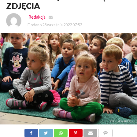
ZDJĘCIA
Redakcja
Dodano
28 września 2022 07:52
FOT. UM W BRZESKU