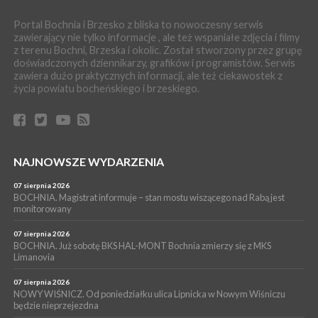
06 sierpnia 2026
BOCHNIA. W niedzielę Muzyczna Altana, a w niej Orkiestra Dęta
Portal Bochnia i Brzesko z bliska to nowoczesny serwis
Kopalni Soli Bochnia
zawierający nie tylko informacje , ale też wspaniałe zdjęcia i filmy
z terenu Bochni, Brzeska i okolic. Został stworzony przez grupę
WYDARZENIA
doświadczonych dziennikarzy, grafików i programistów. Serwis
06 sierpnia 2026
zawiera dużo praktycznych informacji, ale też ciekawostek z
BRZESKO. Lepsze warunki dla strażaków z OSP Okocim!
życia powiatu bocheńskiego i brzeskiego.
WYDARZENIA
06 sierpnia 2026
BORZĘCIN. Już w najbliższy weekend XIX Borzęckie Święto
Grzyba: Zenek Martyniuk i Justyna Steczkowska
PIELGRZYMKA 2026
NAJNOWSZE WYDARZENIA
05 sierpnia 2026
Z BOCHNI NA JASNĄ GÓRĘ. Drugi dzień wędrówki [ZDJĘCIA]
07 sierpnia 2026
BOCHNIA. Magistrat informuje – stan mostu wiszącego nad Rabą jest
WYDARZENIA
monitorowany
05 sierpnia 2026
NASZ NEWS. Powstał Komitet Ochrony Ładu
07 sierpnia 2026
Przestrzennego Miasta Bochnia. To odpowiedź na działania
BOCHNIA. Już sobotę BKS HAL-MONT Bochnia zmierzy się z MKS
Limanovia
magistratu
07 sierpnia 2026
NOWY WIŚNICZ. Od poniedziałku ulica Lipnicka w Nowym Wiśniczu
będzie nieprzejezdna