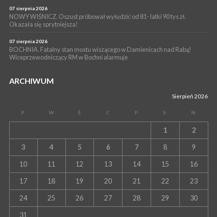
07 sierpnia 2026
NOWY WIŚNICZ. Oszust próbował wyłudzić od 81- latki 90 tys zł.
Okazała się sprytniejsza!
07 sierpnia 2026
BOCHNIA. Fatalny stan mostu wiszącego w Damienicach nad Rabą!
Wiceprzewodniczący RM w Bochni alarmuje
ARCHIWUM
Sierpień 2026
P
W
Ś
C
P
S
N
1
2
3
4
5
6
7
8
9
10
11
12
13
14
15
16
17
18
19
20
21
22
23
24
25
26
27
28
29
30
31