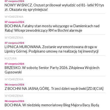
07 sierpnia 2026
NOWY WIŚNICZ. Oszust próbował wyłudzić od 81- latki 90 tys
zł. Okazała się sprytniejsza!
WYDARZENIA
07 sierpnia 2026
BOCHNIA. Fatalny stan mostu wiszącego w Damienicach nad
Rabą! Wiceprzewodniczący RM w Bochni alarmuje
WYDARZENIA
07 sierpnia 2026
LIPNICA MUROWANA. Zostanie wyremontowana droga w
Lipnicy Górnej. Podpisano umowę na realizację tej inwestycji
KULTURA
07 sierpnia 2026
BRZESKO. W sobotę Senior Party 2026. ZAśpiewa Wojciech
Gąssowski
WYDARZENIA
06 sierpnia 2026
Z BOCHNI NA JASNĄ GÓRĘ. Trzeci dzień wędrówki [ZDJĘCIA]
WYDARZENIA
06 sierpnia 2026
BOCHNIA. W niedzielę memoriałowy Bieg Majora Bacy. Będą
zmiany w organizacji ruchu [MAPA]