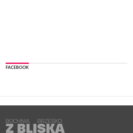
WYDARZENIA
06 sierpnia 2026
BOCHNIA. Podpisano umowę na wykonanie dokumentacji
projektowej przebudowy ulicy Dołuszyckiej
WYDARZENIA
06 sierpnia 2026
POWIAT BRZESKI. Blisko dzieci, blisko rodziców – warsztaty dla
rodziców
WYDARZENIA
06 sierpnia 2026
FACEBOOK
POWIAT BRZESKI. W Wytrzyszczce karetka zderzyła się z
samochodem osobowym
WYDARZENIA
06 sierpnia 2026
BOCHNIA. Dziś w muzeum kolejne spotkanie w ramach
Wakacyjnej Akademii Muzealnej
WYDARZENIA
06 sierpnia 2026
LIPNICA MUROWANA. Oddaj krew, pomóż potrzebującym!
KULTURA