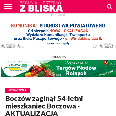
- REKLAMA -
O
NAS
WIADOMOŚCI
ZAPYTAM
CENNIK
KONTAKT
WPROST
REKLAM
- REKLAMA -
WYDARZENIA
Boczów zaginął 54-letni
mieszkaniec Boczowa -
AKTUALIZACJA