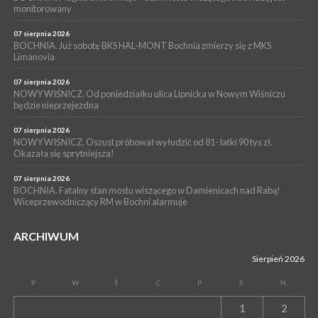
WYDARZENIA
monitorowany
05 sierpnia 2026
NASZ NEWS. Powstał Komitet Ochrony Ładu
07 sierpnia 2026
Przestrzennego Miasta Bochnia. To odpowiedź na działania
BOCHNIA. Już sobotę BKS HAL-MONT Bochnia zmierzy się z MKS
Limanovia
magistratu
07 sierpnia 2026
NOWY WIŚNICZ. Od poniedziałku ulica Lipnicka w Nowym Wiśniczu
będzie nieprzejezdna
07 sierpnia 2026
NOWY WIŚNICZ. Oszust próbował wyłudzić od 81- latki 90 tys zł.
Okazała się sprytniejsza!
07 sierpnia 2026
BOCHNIA. Fatalny stan mostu wiszącego w Damienicach nad Rabą!
Wiceprzewodniczący RM w Bochni alarmuje
ARCHIWUM
Sierpień 2026
P
W
Ś
C
P
S
N
1
2