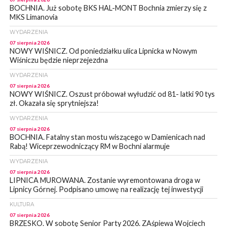
BOCHNIA. Już sobotę BKS HAL-MONT Bochnia zmierzy się z
MKS Limanovia
WYDARZENIA
07 sierpnia 2026
NOWY WIŚNICZ. Od poniedziałku ulica Lipnicka w Nowym
Wiśniczu będzie nieprzejezdna
WYDARZENIA
07 sierpnia 2026
NOWY WIŚNICZ. Oszust próbował wyłudzić od 81- latki 90 tys
zł. Okazała się sprytniejsza!
WYDARZENIA
07 sierpnia 2026
BOCHNIA. Fatalny stan mostu wiszącego w Damienicach nad
Rabą! Wiceprzewodniczący RM w Bochni alarmuje
WYDARZENIA
07 sierpnia 2026
LIPNICA MUROWANA. Zostanie wyremontowana droga w
Lipnicy Górnej. Podpisano umowę na realizację tej inwestycji
KULTURA
07 sierpnia 2026
BRZESKO. W sobotę Senior Party 2026. ZAśpiewa Wojciech