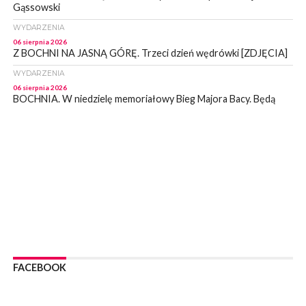
Gąssowski
WYDARZENIA
06 sierpnia 2026
Z BOCHNI NA JASNĄ GÓRĘ. Trzeci dzień wędrówki [ZDJĘCIA]
WYDARZENIA
06 sierpnia 2026
BOCHNIA. W niedzielę memoriałowy Bieg Majora Bacy. Będą
zmiany w organizacji ruchu [MAPA]
WYDARZENIA
06 sierpnia 2026
BOCHNIA. Podpisano umowę na wykonanie dokumentacji
projektowej przebudowy ulicy Dołuszyckiej
WYDARZENIA
06 sierpnia 2026
POWIAT BRZESKI. Blisko dzieci, blisko rodziców – warsztaty dla
rodziców
WYDARZENIA
06 sierpnia 2026
FACEBOOK
POWIAT BRZESKI. W Wytrzyszczce karetka zderzyła się z
samochodem osobowym
WYDARZENIA