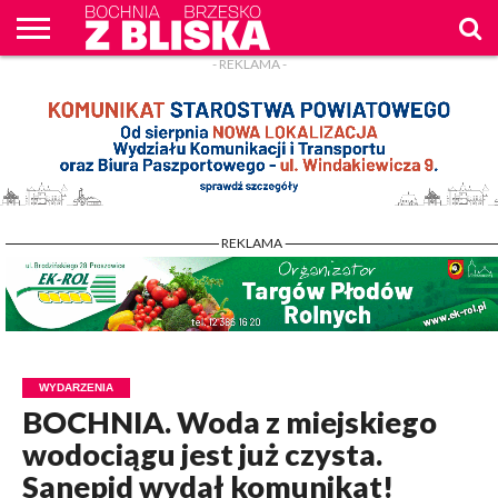
- REKLAMA -
O
NAS
WIADOMOŚCI
ZAPYTAM
CENNIK
KONTAKT
WPROST
REKLAM
- REKLAMA -
WYDARZENIA
BOCHNIA. Woda z miejskiego
wodociągu jest już czysta.
Sanepid wydał komunikat!