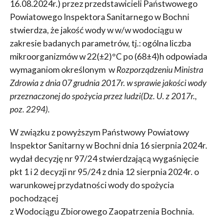
16.08.2024r.) przez przedstawicieli Państwowego
Powiatowego Inspektora Sanitarnego w Bochni
stwierdza, że jakość wody w w/w wodociągu w
zakresie badanych parametrów, tj.: ogólna liczba
mikroorganizmów w 22(±2)°C po (68±4)h odpowiada
wymaganiom określonym w
Rozporządzeniu Ministra
Zdrowia z dnia 07 grudnia 2017r. w sprawie jakości wody
przeznaczonej do spożycia przez ludzi(Dz. U. z 2017r.,
poz. 2294).
W związku z powyższym Państwowy Powiatowy
Inspektor Sanitarny w Bochni dnia 16 sierpnia 2024r.
wydał decyzję nr 97/24 stwierdzającą wygaśnięcie
pkt 1 i 2 decyzji nr 95/24 z dnia 12 sierpnia 2024r. o
warunkowej przydatności wody do spożycia
pochodzącej
z Wodociągu Zbiorowego Zaopatrzenia Bochnia.