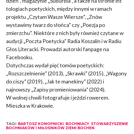
dzień”, magazynie „Suburbia”, a także na stronie int
tologiach poetyckich, między innymi w ramach
projektu „Czytam Wasze Wiersze”, „Znów
wystawimy twarz do słońca” czy „Poezja po
zmierzchu”. Niektóre z nich były również czytane w
audycji „Poczta Poetycka” Radia Koszalin i w Radiu
Głos Literacki. Prowadzi autorski fanpage na
Facebooku.
Dotychczas wydał pięć tomów poetyckich:
„Rozszczelnienie” (2013), „Skrawki” (2015), „Wagony
do ciszy” (2019), „Jak te manekiny” (2022) i
najnowszy „Zapisy promieniowania” (2024).
W wolnej chwili fotografuje i jeździ rowerem.
Mieszka w Krakowie.
TAGI:
BARTOSZ KONOPNICKI
,
BOCHNIACY
,
STOWARZYSZENIE
BOCHNIAKÓW I MIŁOŚNIKÓW ZIEMI BOCHEŃ