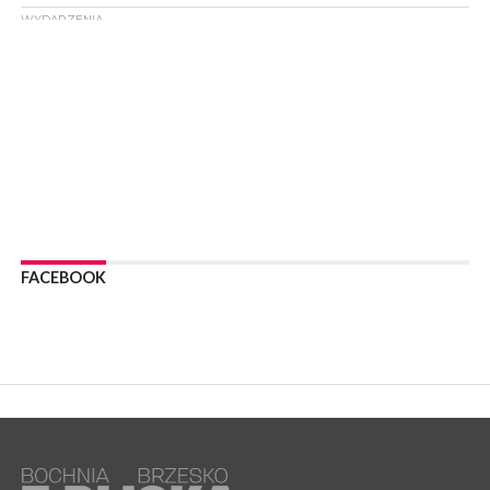
WYDARZENIA
06 sierpnia 2026
BORZĘCIN. Już w najbliższy weekend XIX Borzęckie Święto
Grzyba: Zenek Martyniuk i Justyna Steczkowska
PIELGRZYMKA 2026
05 sierpnia 2026
Z BOCHNI NA JASNĄ GÓRĘ. Drugi dzień wędrówki [ZDJĘCIA]
WYDARZENIA
05 sierpnia 2026
NASZ NEWS. Powstał Komitet Ochrony Ładu
Przestrzennego Miasta Bochnia. To odpowiedź na działania
magistratu
FACEBOOK
WYDARZENIA
05 sierpnia 2026
LIPNICA MUROWANA. Na święcie gminy zagra zespół Kombi
[PROGRAM]
WYDARZENIA
05 sierpnia 2026
GMINA DRWINIA. 45 dzieci będzie się uczyć pływać. Zajęcia
ruszą we wrześniu
WYDARZENIA