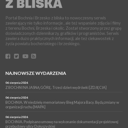
05 sierpnia 2026
BRZESKO. RPWiK apeluje o racjonalne gospodarowanie wodą
Portal Bochnia i Brzesko z bliska to nowoczesny serwis
WYDARZENIA
zawierający nie tylko informacje , ale też wspaniałe zdjęcia i filmy
05 sierpnia 2026
z terenu Bochni, Brzeska i okolic. Został stworzony przez grupę
BRZESKO. Dożynki zaplanowano na 15 sierpnia
doświadczonych dziennikarzy, grafików i programistów. Serwis
WYDARZENIA
zawiera dużo praktycznych informacji, ale też ciekawostek z
życia powiatu bocheńskiego i brzeskiego.
04 sierpnia 2026
MASZKIENICE. Pies pogryzł 3-letnią dziewczynkę. Śmigłowiec
zabrał dziecko do szpitala w Krakowie
PIELGRZYMKA 2026
04 sierpnia 2026
Z BOCHNI NA JASNĄ GÓRĘ. Pierwszy dzień wędrówki
NAJNOWSZE WYDARZENIA
[ZDJĘCIA]
06 sierpnia 2026
WYDARZENIA
Z BOCHNI NA JASNĄ GÓRĘ. Trzeci dzień wędrówki [ZDJĘCIA]
04 sierpnia 2026
BRZESKO. Śledczy wyjaśniają, jak doszło do śmierci 32-letniego
06 sierpnia 2026
mężczyzny
BOCHNIA. W niedzielę memoriałowy Bieg Majora Bacy. Będą zmiany w
organizacji ruchu [MAPA]
06 sierpnia 2026
BOCHNIA. Podpisano umowę na wykonanie dokumentacji projektowej
przebudowy ulicy Dołuszyckiej