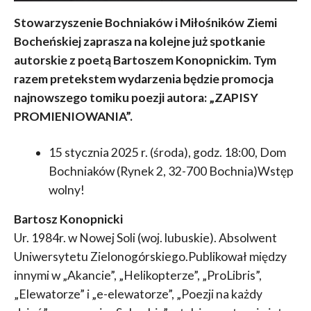
Stowarzyszenie Bochniaków i Miłośników Ziemi
Bocheńskiej zaprasza na kolejne już spotkanie
autorskie z poetą Bartoszem Konopnickim. Tym
razem pretekstem wydarzenia będzie promocja
najnowszego tomiku poezji autora: „ZAPISY
PROMIENIOWANIA”.
15 stycznia 2025 r. (środa), godz. 18:00, Dom
Bochniaków (Rynek 2, 32-700 Bochnia)Wstęp
wolny!
Bartosz Konopnicki
Ur. 1984r. w Nowej Soli (woj. lubuskie). Absolwent
Uniwersytetu Zielonogórskiego.Publikował między
innymi w „Akancie”, „Helikopterze”, „ProLibris”,
„Elewatorze” i „e-elewatorze”, „Poezji na każdy