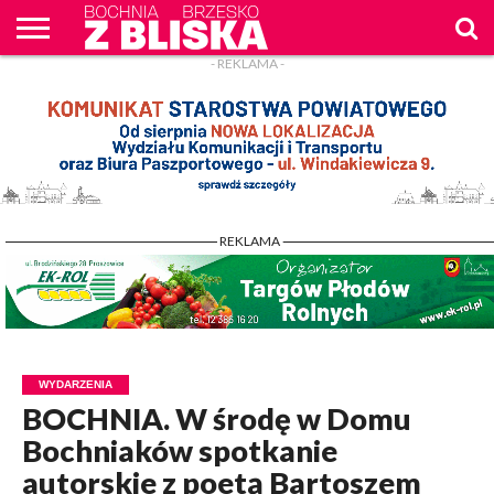
- REKLAMA -
O
NAS
WIADOMOŚCI
ZAPYTAM
CENNIK
KONTAKT
WPROST
REKLAM
- REKLAMA -
WYDARZENIA
BOCHNIA. W środę w Domu
Bochniaków spotkanie
autorskie z poetą Bartoszem