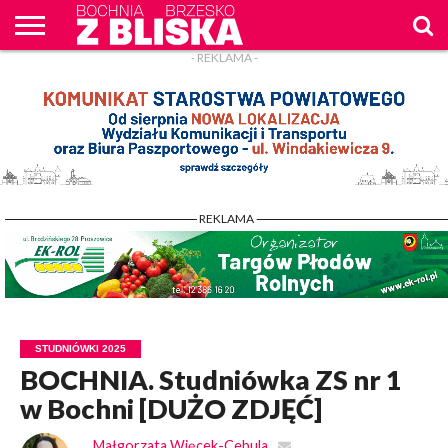
- REKLAMA -
O
NAS
WIADOMOŚCI
ZAPYTAM
CENNIK
KONTAKT
WPROST
REKLAM
- REKLAMA -
STUDNIÓWKI 2025
BOCHNIA. Studniówka ZS nr 1
w Bochni [DUŻO ZDJĘĆ]
Małgorzata Więcek-Cebula