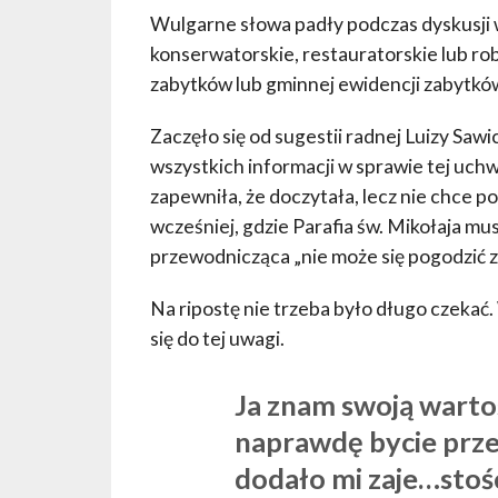
Wulgarne słowa padły podczas dyskusji w
konserwatorskie, restauratorskie lub r
zabytków lub gminnej ewidencji zabytków
Zaczęło się od sugestii radnej Luizy Sa
wszystkich informacji w sprawie tej uc
zapewniła, że doczytała, lecz nie chce po
wcześniej, gdzie Parafia św. Mikołaja mu
przewodnicząca „nie może się pogodzić z
Na ripostę nie trzeba było długo czeka
się do tej uwagi.
Ja znam swoją wartoś
naprawdę bycie prze
dodało mi zaje…stości,