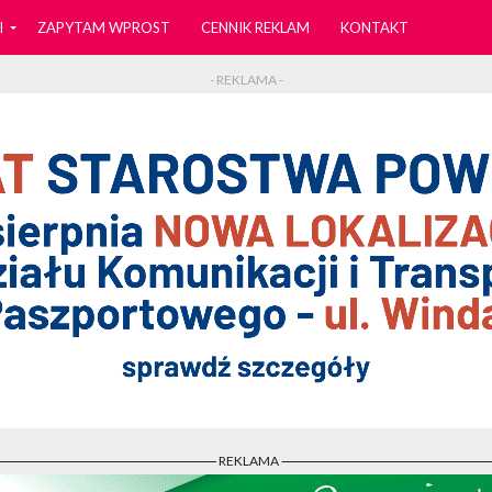
I
ZAPYTAM WPROST
CENNIK REKLAM
KONTAKT
- REKLAMA -
- REKLAMA -