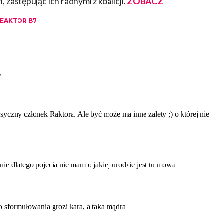
zastępując ich radnymi z koalicji.
ZOBACZ
EAKTOR B7