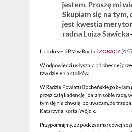
jestem. Proszę mi wi
Skupiam się na tym, c
jest kwestia merytory
radna Luiza Sawicka
Link do sesji RM w Bochni
ZOBACZ
(4.57
W odpowiedzi usłyszała od obecnej prze
tzw dzielenia stołków.
W Radzie Powiatu Bocheńskiego byłam 
przez całą kadencję i dałam sobie radę, w
tym się nie chwalę, bo uważam, że trzeb
Katarzyna Korta-Wójcik.
Przypomnijmy, że podczas marcowej sesj