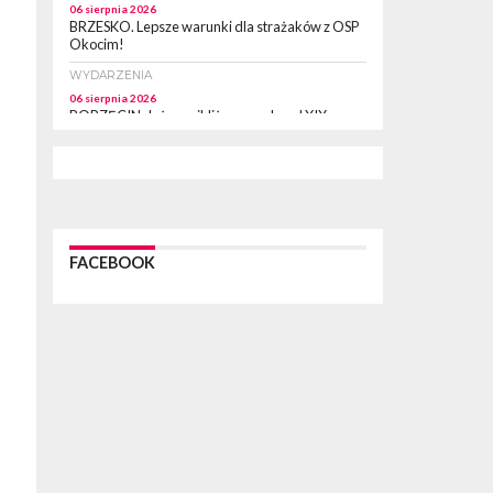
06 sierpnia 2026
BRZESKO. Lepsze warunki dla strażaków z OSP
Okocim!
WYDARZENIA
06 sierpnia 2026
BORZĘCIN. Już w najbliższy weekend XIX
Borzęckie Święto Grzyba: Zenek Martyniuk i
Justyna Steczkowska
PIELGRZYMKA 2026
05 sierpnia 2026
Z BOCHNI NA JASNĄ GÓRĘ. Drugi dzień
wędrówki [ZDJĘCIA]
FACEBOOK
WYDARZENIA
05 sierpnia 2026
NASZ NEWS. Powstał Komitet Ochrony Ładu
Przestrzennego Miasta Bochnia. To odpowiedź
na działania magistratu
WYDARZENIA
05 sierpnia 2026
LIPNICA MUROWANA. Na święcie gminy zagra
zespół Kombi [PROGRAM]
WYDARZENIA
05 sierpnia 2026