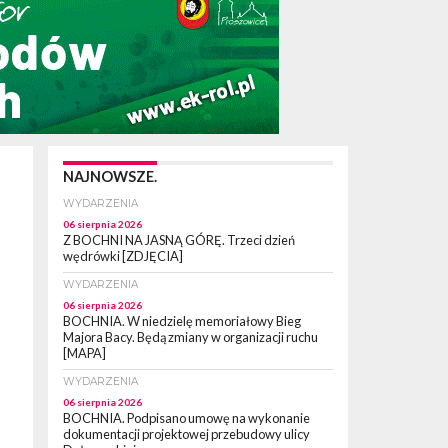
NAJNOWSZE.
WYDARZENIA
06 sierpnia 2026
Z BOCHNI NA JASNĄ GÓRĘ. Trzeci dzień
wędrówki [ZDJĘCIA]
WYDARZENIA
06 sierpnia 2026
BOCHNIA. W niedzielę memoriałowy Bieg
Majora Bacy. Będą zmiany w organizacji ruchu
[MAPA]
WYDARZENIA
06 sierpnia 2026
BOCHNIA. Podpisano umowę na wykonanie
dokumentacji projektowej przebudowy ulicy