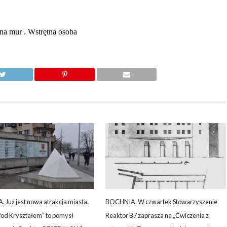
Już jest nowa atrakcja miasta.
BOCHNIA. W czwartek Stowarzyszenie
Pod Kryształem” to pomysł
Reaktor B7 zaprasza na „Ćwiczenia z