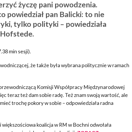
erzyć życzę pani powodzenia.
o powiedział pan Balicki: to nie
ki, tylko polityki – powiedziała
-Hofstede.
.38 min sesji).
wodniczącej, że także była wybrana politycznie w ramach
przewodniczącą Komisji Współpracy Międzynarodowej
ięc teraz też dam sobie radę. Też znam swoją wartość, ale
a mieć trochę pokory w sobie – odpowiedziała radna
i większościowa koalicja w RM w Bochni odwołała