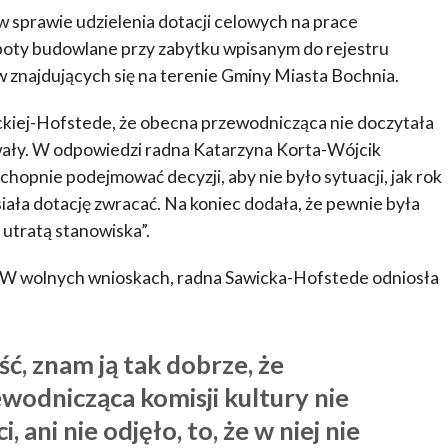
 sprawie udzielenia dotacji celowych na prace
oboty budowlane przy zabytku wpisanym do rejestru
 znajdujących się na terenie Gminy Miasta Bochnia.
wickiej-Hofstede, że obecna przewodnicząca nie doczytała
hwały. W odpowiedzi radna Katarzyna Korta-Wójcik
chopnie podejmować decyzji, aby nie było sytuacji, jak rok
siała dotację zwracać. Na koniec dodała, że pewnie była
 utratą stanowiska”.
ć. W wolnych wnioskach, radna Sawicka-Hofstede odniosła
ć, znam ją tak dobrze, że
wodnicząca komisji kultury nie
 ani nie odjęło, to, że w niej nie