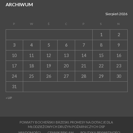
ARCHIWUM
Sierpień 2026
P
W
Ś
C
P
S
N
1
2
3
4
5
6
7
8
9
10
11
12
13
14
15
16
17
18
19
20
21
22
23
24
25
26
27
28
29
30
31
« LIP
POWIATY BOCHEŃSKI I BRZESKI. PROMESY NA DOTACJE DLA
MŁODZIEŻOWYCH DRUŻYN POŻARNICZYCH OSP
WIADOMOŚCI
CENNIK REKLAM
POLITYKA PRYWATNOŚCI