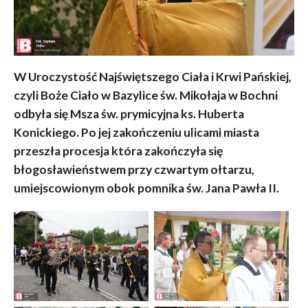
W Uroczystość Najświętszego Ciała i Krwi Pańskiej,
czyli Boże Ciało w Bazylice św. Mikołaja w Bochni
odbyła się Msza św. prymicyjna ks. Huberta
Konickiego. Po jej zakończeniu ulicami miasta
przeszła procesja która zakończyła się
błogosławieństwem przy czwartym ołtarzu,
umiejscowionym obok pomnika św. Jana Pawła II.