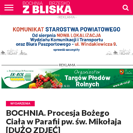
- REKLAMA -
O
NAS
WIADOMOŚCI
ZAPYTAM
CENNIK
KONTAKT
WPROST
REKLAM
- REKLAMA -
WYDARZENIA
BOCHNIA. Procesja Bożego
Ciała w Parafii pw. św. Mikołaja
[DUŻO ZDJĘĆ]