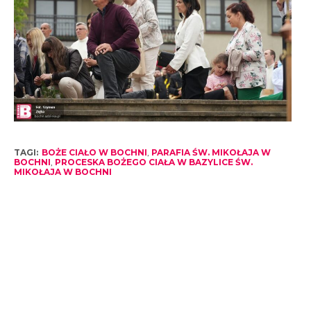
TAGI:
BOŻE CIAŁO W BOCHNI
,
PARAFIA ŚW. MIKOŁAJA W
BOCHNI
,
PROCESKA BOŻEGO CIAŁA W BAZYLICE ŚW.
MIKOŁAJA W BOCHNI