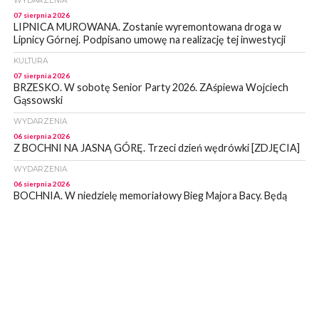
WYDARZENIA
07 sierpnia 2026
LIPNICA MUROWANA. Zostanie wyremontowana droga w
Lipnicy Górnej. Podpisano umowę na realizację tej inwestycji
KULTURA
07 sierpnia 2026
BRZESKO. W sobotę Senior Party 2026. ZAśpiewa Wojciech
Gąssowski
WYDARZENIA
06 sierpnia 2026
Z BOCHNI NA JASNĄ GÓRĘ. Trzeci dzień wędrówki [ZDJĘCIA]
WYDARZENIA
06 sierpnia 2026
BOCHNIA. W niedzielę memoriałowy Bieg Majora Bacy. Będą
zmiany w organizacji ruchu [MAPA]
WYDARZENIA
06 sierpnia 2026
BOCHNIA. Podpisano umowę na wykonanie dokumentacji
projektowej przebudowy ulicy Dołuszyckiej
WYDARZENIA
06 sierpnia 2026
POWIAT BRZESKI. Blisko dzieci, blisko rodziców – warsztaty dla