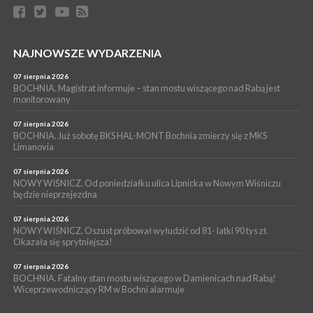
06 sierpnia 2026
BORZĘCIN. Już w najbliższy weekend XIX Borzęckie Święto
Grzyba: Zenek Martyniuk i Justyna Steczkowska
PIELGRZYMKA 2026
NAJNOWSZE WYDARZENIA
05 sierpnia 2026
Z BOCHNI NA JASNĄ GÓRĘ. Drugi dzień wędrówki [ZDJĘCIA]
07 sierpnia 2026
BOCHNIA. Magistrat informuje – stan mostu wiszącego nad Rabą jest
WYDARZENIA
monitorowany
05 sierpnia 2026
NASZ NEWS. Powstał Komitet Ochrony Ładu
07 sierpnia 2026
Przestrzennego Miasta Bochnia. To odpowiedź na działania
BOCHNIA. Już sobotę BKS HAL-MONT Bochnia zmierzy się z MKS
Limanovia
magistratu
07 sierpnia 2026
NOWY WIŚNICZ. Od poniedziałku ulica Lipnicka w Nowym Wiśniczu
będzie nieprzejezdna
07 sierpnia 2026
NOWY WIŚNICZ. Oszust próbował wyłudzić od 81- latki 90 tys zł.
Okazała się sprytniejsza!
07 sierpnia 2026
BOCHNIA. Fatalny stan mostu wiszącego w Damienicach nad Rabą!
Wiceprzewodniczący RM w Bochni alarmuje