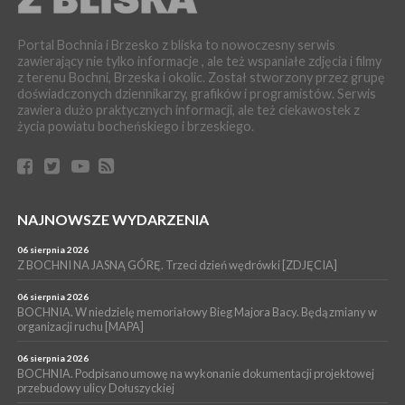
BRZESKO. Dożynki zaplanowano na 15 sierpnia
WYDARZENIA
Portal Bochnia i Brzesko z bliska to nowoczesny serwis
04 sierpnia 2026
zawierający nie tylko informacje , ale też wspaniałe zdjęcia i filmy
MASZKIENICE. Pies pogryzł 3-letnią dziewczynkę. Śmigłowiec
z terenu Bochni, Brzeska i okolic. Został stworzony przez grupę
zabrał dziecko do szpitala w Krakowie
doświadczonych dziennikarzy, grafików i programistów. Serwis
PIELGRZYMKA 2026
zawiera dużo praktycznych informacji, ale też ciekawostek z
życia powiatu bocheńskiego i brzeskiego.
04 sierpnia 2026
Z BOCHNI NA JASNĄ GÓRĘ. Pierwszy dzień wędrówki
[ZDJĘCIA]
WYDARZENIA
04 sierpnia 2026
BRZESKO. Śledczy wyjaśniają, jak doszło do śmierci 32-letniego
NAJNOWSZE WYDARZENIA
mężczyzny
06 sierpnia 2026
WYDARZENIA
Z BOCHNI NA JASNĄ GÓRĘ. Trzeci dzień wędrówki [ZDJĘCIA]
04 sierpnia 2026
BOCHNIA. Rusza Gospelowe Lato. To będą cztery dni radosnej
06 sierpnia 2026
muzyki [PROGRAM KONCERTÓW]
BOCHNIA. W niedzielę memoriałowy Bieg Majora Bacy. Będą zmiany w
organizacji ruchu [MAPA]
06 sierpnia 2026
BOCHNIA. Podpisano umowę na wykonanie dokumentacji projektowej
przebudowy ulicy Dołuszyckiej