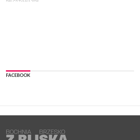
PIELGRZYMKA 2026
05 sierpnia 2026
Z BOCHNI NA JASNĄ GÓRĘ. Drugi dzień wędrówki [ZDJĘCIA]
WYDARZENIA
05 sierpnia 2026
NASZ NEWS. Powstał Komitet Ochrony Ładu
Przestrzennego Miasta Bochnia. To odpowiedź na działania
magistratu
WYDARZENIA
05 sierpnia 2026
LIPNICA MUROWANA. Na święcie gminy zagra zespół Kombi
[PROGRAM]
FACEBOOK
WYDARZENIA
05 sierpnia 2026
GMINA DRWINIA. 45 dzieci będzie się uczyć pływać. Zajęcia
ruszą we wrześniu
WYDARZENIA
05 sierpnia 2026
BRZESKO. RPWiK apeluje o racjonalne gospodarowanie wodą
WYDARZENIA
05 sierpnia 2026