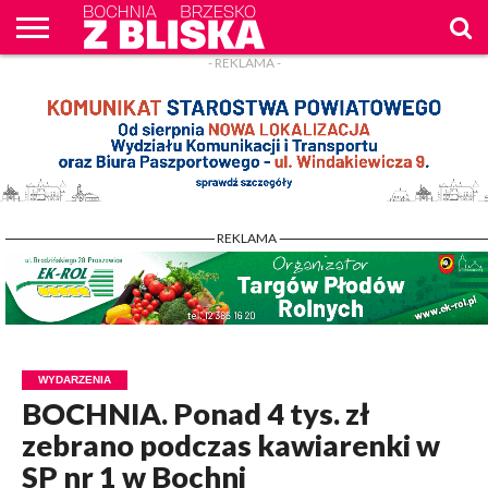
- REKLAMA -
O
NAS
WIADOMOŚCI
ZAPYTAM
CENNIK
KONTAKT
WPROST
REKLAM
- REKLAMA -
WYDARZENIA
BOCHNIA. Ponad 4 tys. zł
zebrano podczas kawiarenki w
SP nr 1 w Bochni