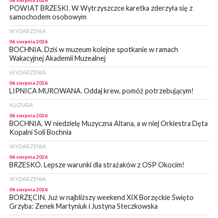
06 sierpnia 2026
POWIAT BRZESKI. W Wytrzyszczce karetka zderzyła się z
samochodem osobowym
WYDARZENIA
06 sierpnia 2026
BOCHNIA. Dziś w muzeum kolejne spotkanie w ramach
Wakacyjnej Akademii Muzealnej
WYDARZENIA
06 sierpnia 2026
LIPNICA MUROWANA. Oddaj krew, pomóż potrzebującym!
KULTURA
06 sierpnia 2026
BOCHNIA. W niedzielę Muzyczna Altana, a w niej Orkiestra Dęta
Kopalni Soli Bochnia
WYDARZENIA
06 sierpnia 2026
BRZESKO. Lepsze warunki dla strażaków z OSP Okocim!
WYDARZENIA
06 sierpnia 2026
BORZĘCIN. Już w najbliższy weekend XIX Borzęckie Święto
Grzyba: Zenek Martyniuk i Justyna Steczkowska