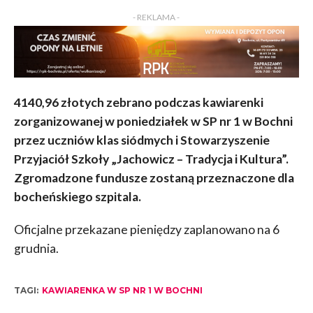
KOMENTARZY
- REKLAMA -
4140,96 złotych zebrano podczas kawiarenki
zorganizowanej w poniedziałek w SP nr 1 w Bochni
przez uczniów klas siódmych i
Stowarzyszenie
Przyjaciół Szkoły „Jachowicz – Tradycja i Kultura”.
Zgromadzone fundusze zostaną przeznaczone dla
bocheńskiego szpitala.
Oficjalne przekazane pieniędzy zaplanowano na 6
grudnia.
TAGI:
KAWIARENKA W SP NR 1 W BOCHNI