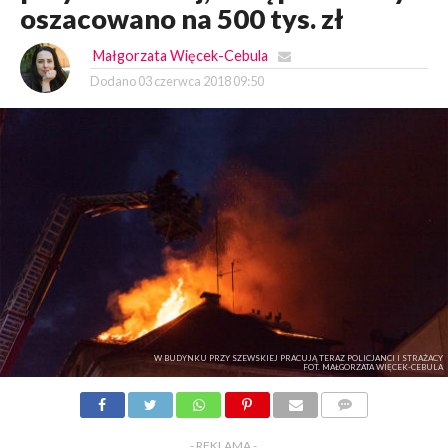
oszacowano na 500 tys. zł
Małgorzata Więcek-Cebula
Dodano
03 czerwca 2018 09:50
W BUDYNKU PRZY SZEWSKIEJ PRACUJĄ TERAZ POLICJANCI I STRAŻACY
FOT. MAŁGORZATA WIĘCEK-CEBULA
KOMENTARZY
- REKLAMA -