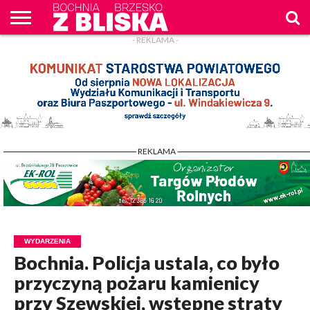
- REKLAMA -
O
NAS
WIADOMOŚCI
ZAPYTAM
CENNIK
KONTAKT
WPROST
REKLAM
- REKLAMA -
WYDARZENIA
Bochnia. Policja ustala, co było
przyczyną pożaru kamienicy
przy Szewskiej, wstępne straty