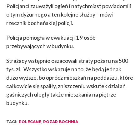
Policjanci zauważyli ogień i natychmiast powiadomili
o tym dyżurnego a ten kolejne służby – mówi
rzecznik bocheńskiej policji.
Policja pomogła w ewakuacji 1 9 osób
przebywających w budynku.
Strażacy wstępnie oszacowali straty pożaru na 500
tys. zł. Wszystko wskazuje na to, że będą jednak
dużo wyższe, bo oprócz mieszkań na poddaszu, które
całkowicie się spaliły, zniszczeniu wskutek działań
gaśniczych uległy także mieszkania na piętrze
budynku.
TAGI:
POLECANE
,
POZAR BOCHNIA