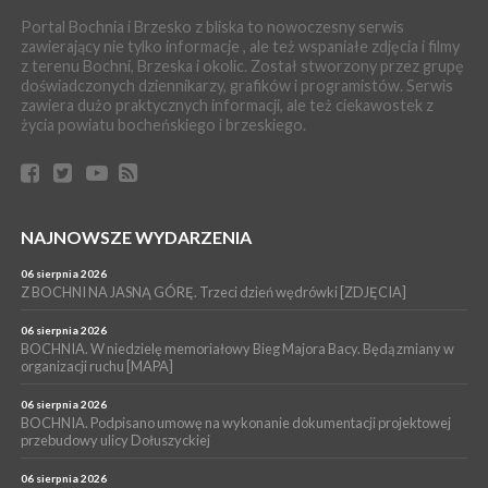
WYDARZENIA
Portal Bochnia i Brzesko z bliska to nowoczesny serwis
04 sierpnia 2026
zawierający nie tylko informacje , ale też wspaniałe zdjęcia i filmy
MASZKIENICE. Pies pogryzł 3-letnią dziewczynkę. Śmigłowiec
z terenu Bochni, Brzeska i okolic. Został stworzony przez grupę
zabrał dziecko do szpitala w Krakowie
doświadczonych dziennikarzy, grafików i programistów. Serwis
PIELGRZYMKA 2026
zawiera dużo praktycznych informacji, ale też ciekawostek z
życia powiatu bocheńskiego i brzeskiego.
04 sierpnia 2026
Z BOCHNI NA JASNĄ GÓRĘ. Pierwszy dzień wędrówki
[ZDJĘCIA]
WYDARZENIA
04 sierpnia 2026
BRZESKO. Śledczy wyjaśniają, jak doszło do śmierci 32-letniego
NAJNOWSZE WYDARZENIA
mężczyzny
06 sierpnia 2026
WYDARZENIA
Z BOCHNI NA JASNĄ GÓRĘ. Trzeci dzień wędrówki [ZDJĘCIA]
04 sierpnia 2026
BOCHNIA. Rusza Gospelowe Lato. To będą cztery dni radosnej
06 sierpnia 2026
muzyki [PROGRAM KONCERTÓW]
BOCHNIA. W niedzielę memoriałowy Bieg Majora Bacy. Będą zmiany w
organizacji ruchu [MAPA]
06 sierpnia 2026
BOCHNIA. Podpisano umowę na wykonanie dokumentacji projektowej
przebudowy ulicy Dołuszyckiej
06 sierpnia 2026