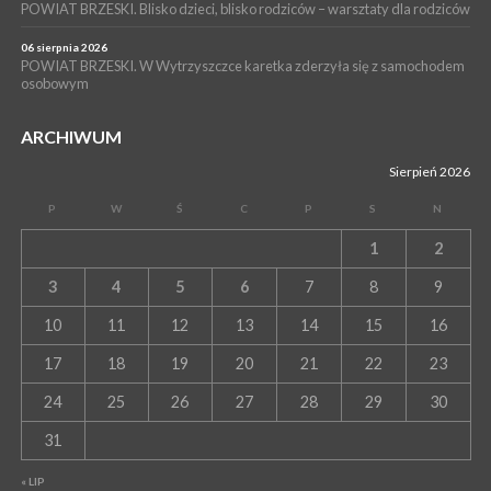
POWIAT BRZESKI. Blisko dzieci, blisko rodziców – warsztaty dla rodziców
06 sierpnia 2026
POWIAT BRZESKI. W Wytrzyszczce karetka zderzyła się z samochodem
osobowym
ARCHIWUM
Sierpień 2026
P
W
Ś
C
P
S
N
1
2
3
4
5
6
7
8
9
10
11
12
13
14
15
16
17
18
19
20
21
22
23
24
25
26
27
28
29
30
31
« LIP