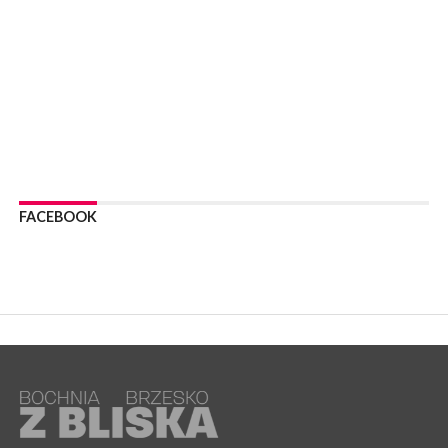
05 sierpnia 2026
Z BOCHNI NA JASNĄ GÓRĘ. Drugi dzień wędrówki [ZDJĘCIA]
WYDARZENIA
05 sierpnia 2026
NASZ NEWS. Powstał Komitet Ochrony Ładu
Przestrzennego Miasta Bochnia. To odpowiedź na działania
magistratu
WYDARZENIA
05 sierpnia 2026
LIPNICA MUROWANA. Na święcie gminy zagra zespół Kombi
[PROGRAM]
FACEBOOK
WYDARZENIA
05 sierpnia 2026
GMINA DRWINIA. 45 dzieci będzie się uczyć pływać. Zajęcia
ruszą we wrześniu
WYDARZENIA
05 sierpnia 2026
BRZESKO. RPWiK apeluje o racjonalne gospodarowanie wodą
WYDARZENIA
05 sierpnia 2026
BRZESKO. Dożynki zaplanowano na 15 sierpnia