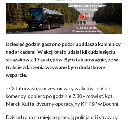
Dziesięć godzin gaszono pożar poddasza kamienicy
nad arkadami. W akcji brało udział kilkudziesięciu
strażaków z 17 zastępów. Było tak poważnie, że w
trakcie zdarzenia wzywane było dodatkowe
wsparcie.
– Ostatni zastęp uczestniczący w akcji wrócił do
komendy dopiero po godzinie 7.30 – mówi st. kpt.
Marek Kufta, dyżurny operacyjny KP PSP w Bochni.
Dziś od rana na miejscu pracują policjanci i strażacy.