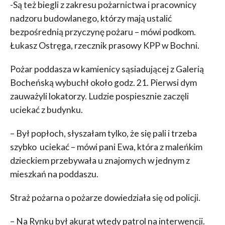
-Są też biegli z zakresu pożarnictwa i pracownicy
nadzoru budowlanego, którzy mają ustalić
bezpośrednią przyczynę pożaru – mówi podkom.
Łukasz Ostręga, rzecznik prasowy KPP w Bochni.
Pożar poddasza w kamienicy sąsiadującej z Galerią
Bocheńską wybuchł około godz. 21. Pierwsi dym
zauważyli lokatorzy. Ludzie pospiesznie zaczęli
uciekać z budynku.
– Był popłoch, słyszałam tylko, że się pali i trzeba
szybko uciekać – mówi pani Ewa, która z maleńkim
dzieckiem przebywała u znajomych w jednym z
mieszkań na poddaszu.
Straż pożarna o pożarze dowiedziała się od policji.
– Na Rynku był akurat wtedy patrol na interwencji.