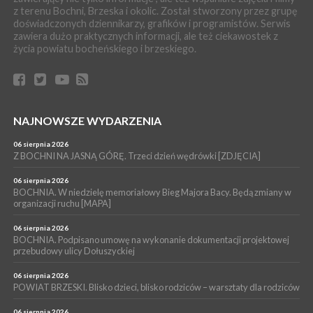
z terenu Bochni, Brzeska i okolic. Został stworzony przez grupę
zabrał dziecko do szpitala w Krakowie
doświadczonych dziennikarzy, grafików i programistów. Serwis
PIELGRZYMKA 2026
zawiera dużo praktycznych informacji, ale też ciekawostek z
życia powiatu bocheńskiego i brzeskiego.
04 sierpnia 2026
Z BOCHNI NA JASNĄ GÓRĘ. Pierwszy dzień wędrówki
[ZDJĘCIA]
WYDARZENIA
04 sierpnia 2026
BRZESKO. Śledczy wyjaśniają, jak doszło do śmierci 32-letniego
NAJNOWSZE WYDARZENIA
mężczyzny
06 sierpnia 2026
WYDARZENIA
Z BOCHNI NA JASNĄ GÓRĘ. Trzeci dzień wędrówki [ZDJĘCIA]
04 sierpnia 2026
BOCHNIA. Rusza Gospelowe Lato. To będą cztery dni radosnej
06 sierpnia 2026
muzyki [PROGRAM KONCERTÓW]
BOCHNIA. W niedzielę memoriałowy Bieg Majora Bacy. Będą zmiany w
organizacji ruchu [MAPA]
06 sierpnia 2026
BOCHNIA. Podpisano umowę na wykonanie dokumentacji projektowej
przebudowy ulicy Dołuszyckiej
06 sierpnia 2026
POWIAT BRZESKI. Blisko dzieci, blisko rodziców – warsztaty dla rodziców
06 sierpnia 2026