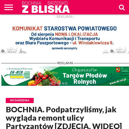
- REKLAMA -
O
NAS
WIADOMOŚCI
ZAPYTAM
CENNIK
KONTAKT
WPROST
REKLAM
- REKLAMA -
WYDARZENIA
BOCHNIA. Podpatrzyliśmy, jak
wygląda remont ulicy
Partyzantów [ZDJĘCIA, WIDEO]