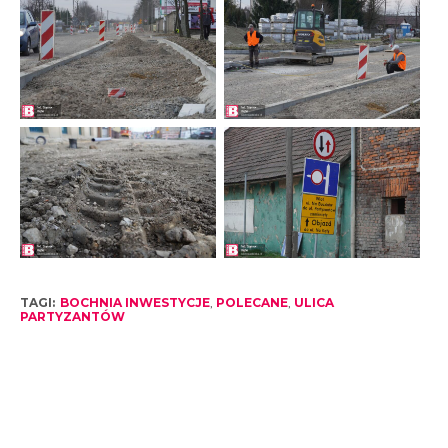
TAGI:
BOCHNIA INWESTYCJE
,
POLECANE
,
ULICA
PARTYZANTÓW