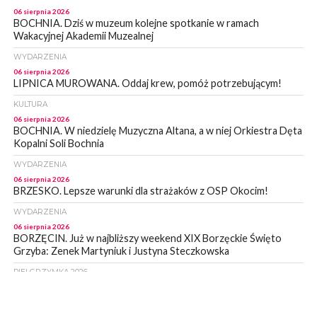
06 sierpnia 2026
BOCHNIA. Dziś w muzeum kolejne spotkanie w ramach
Wakacyjnej Akademii Muzealnej
WYDARZENIA
06 sierpnia 2026
LIPNICA MUROWANA. Oddaj krew, pomóż potrzebującym!
KULTURA
06 sierpnia 2026
BOCHNIA. W niedzielę Muzyczna Altana, a w niej Orkiestra Dęta
Kopalni Soli Bochnia
WYDARZENIA
06 sierpnia 2026
BRZESKO. Lepsze warunki dla strażaków z OSP Okocim!
WYDARZENIA
06 sierpnia 2026
BORZĘCIN. Już w najbliższy weekend XIX Borzęckie Święto
Grzyba: Zenek Martyniuk i Justyna Steczkowska
PIELGRZYMKA 2026
05 sierpnia 2026
Z BOCHNI NA JASNĄ GÓRĘ. Drugi dzień wędrówki [ZDJĘCIA]