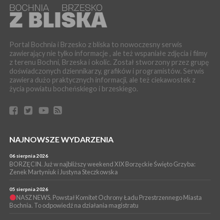
04 sierpnia 2026
BOCHNIA. Kolejny patriotyczny mural na os. Niepodległości.
Tym razem przedstawia Wojciecha Korfantego
WYDARZENIA
Portal Bochnia i Brzesko z bliska to nowoczesny serwis
04 sierpnia 2026
zawierający nie tylko informacje , ale też wspaniałe zdjęcia i filmy
BOCHNIA. Zmarł ks. Krzysztof Pikul przez wiele lat związany z
z terenu Bochni, Brzeska i okolic. Został stworzony przez grupę
Parafią św. Mikołaja w Bochni
doświadczonych dziennikarzy, grafików i programistów. Serwis
WYDARZENIA
zawiera dużo praktycznych informacji, ale też ciekawostek z
życia powiatu bocheńskiego i brzeskiego.
04 sierpnia 2026
BRZESKO. 77-letnia kobieta straciła 53 tys. zł, bo uwierzyła w
fikcyjny wypadek syna
WYDARZENIA
04 sierpnia 2026
BOCHNIA. Jechał bez zapiętych pasów i włączonych świateł.
NAJNOWSZE WYDARZENIA
Okazało się, że był pod wpływem amfetaminy
06 sierpnia 2026
WYDARZENIA
BORZĘCIN. Już w najbliższy weekend XIX Borzęckie Święto Grzyba:
Zenek Martyniuk i Justyna Steczkowska
03 sierpnia 2026
BOCHNIA. Dwaj ministrowie przyjechali do Chodenic, by
podpowiedzieć burmistrz gdzie szukać pieniędzy [WIDEO]
05 sierpnia 2026
NASZ NEWS. Powstał Komitet Ochrony Ładu Przestrzennego Miasta
Bochnia. To odpowiedź na działania magistratu