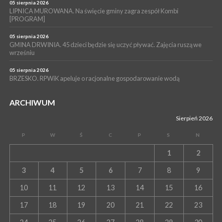
05 sierpnia 2026
LIPNICA MUROWANA. Na święcie gminy zagra zespół Kombi
[PROGRAM]
05 sierpnia 2026
GMINA DRWINIA. 45 dzieci będzie się uczyć pływać. Zajęcia ruszą we
wrześniu
05 sierpnia 2026
BRZESKO. RPWiK apeluje o racjonalne gospodarowanie wodą
ARCHIWUM
Sierpień 2026
P
W
Ś
C
P
S
N
1
2
3
4
5
6
7
8
9
10
11
12
13
14
15
16
17
18
19
20
21
22
23