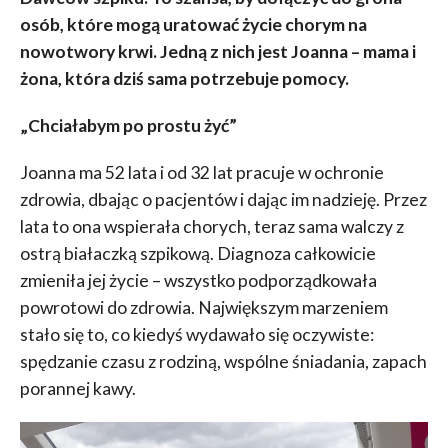
osób, które mogą uratować życie chorym na
nowotwory krwi. Jedną z nich jest Joanna – mama i
żona, która dziś sama potrzebuje pomocy.
„Chciałabym po prostu żyć”
Joanna ma 52 lata i od 32 lat pracuje w ochronie
zdrowia, dbając o pacjentów i dając im nadzieję. Przez
lata to ona wspierała chorych, teraz sama walczy z
ostrą białaczką szpikową. Diagnoza całkowicie
zmieniła jej życie – wszystko podporządkowała
powrotowi do zdrowia. Największym marzeniem
stało się to, co kiedyś wydawało się oczywiste:
spędzanie czasu z rodziną, wspólne śniadania, zapach
porannej kawy.