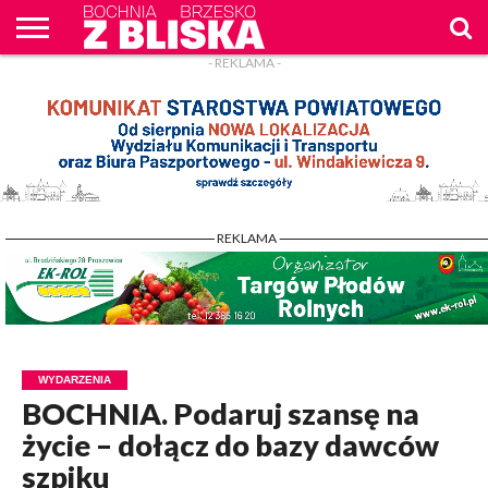
- REKLAMA -
O
NAS
WIADOMOŚCI
ZAPYTAM
CENNIK
KONTAKT
WPROST
REKLAM
- REKLAMA -
WYDARZENIA
BOCHNIA. Podaruj szansę na
życie – dołącz do bazy dawców
szpiku