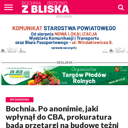
- REKLAMA -
O
NAS
WIADOMOŚCI
ZAPYTAM
CENNIK
KONTAKT
WPROST
REKLAM
- REKLAMA -
WYDARZENIA
Bochnia. Po anonimie, jaki
wpłynął do CBA, prokuratura
bada przetargi na budowę tężni