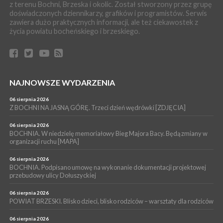
z terenu Bochni, Brzeska i okolic. Został stworzony przez grupę
BRZESKO. Dożynki zaplanowano na 15 sierpnia
doświadczonych dziennikarzy, grafików i programistów. Serwis
WYDARZENIA
zawiera dużo praktycznych informacji, ale też ciekawostek z
życia powiatu bocheńskiego i brzeskiego.
04 sierpnia 2026
MASZKIENICE. Pies pogryzł 3-letnią dziewczynkę. Śmigłowiec
zabrał dziecko do szpitala w Krakowie
PIELGRZYMKA 2026
04 sierpnia 2026
Z BOCHNI NA JASNĄ GÓRĘ. Pierwszy dzień wędrówki
NAJNOWSZE WYDARZENIA
[ZDJĘCIA]
06 sierpnia 2026
WYDARZENIA
Z BOCHNI NA JASNĄ GÓRĘ. Trzeci dzień wędrówki [ZDJĘCIA]
04 sierpnia 2026
BRZESKO. Śledczy wyjaśniają, jak doszło do śmierci 32-letniego
06 sierpnia 2026
mężczyzny
BOCHNIA. W niedzielę memoriałowy Bieg Majora Bacy. Będą zmiany w
organizacji ruchu [MAPA]
06 sierpnia 2026
BOCHNIA. Podpisano umowę na wykonanie dokumentacji projektowej
przebudowy ulicy Dołuszyckiej
06 sierpnia 2026
POWIAT BRZESKI. Blisko dzieci, blisko rodziców – warsztaty dla rodziców
06 sierpnia 2026