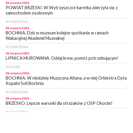
06 sierpnia 2026
POWIAT BRZESKI. W Wytrzyszczce karetka zderzyła się z
samochodem osobowym
WYDARZENIA
06 sierpnia 2026
BOCHNIA. Dziś w muzeum kolejne spotkanie w ramach
Wakacyjnej Akademii Muzealnej
WYDARZENIA
06 sierpnia 2026
LIPNICA MUROWANA. Oddaj krew, pomóż potrzebującym!
KULTURA
06 sierpnia 2026
BOCHNIA. W niedzielę Muzyczna Altana, a w niej Orkiestra Dęta
Kopalni Soli Bochnia
WYDARZENIA
06 sierpnia 2026
BRZESKO. Lepsze warunki dla strażaków z OSP Okocim!
WYDARZENIA
06 sierpnia 2026
BORZĘCIN. Już w najbliższy weekend XIX Borzęckie Święto
Grzyba: Zenek Martyniuk i Justyna Steczkowska