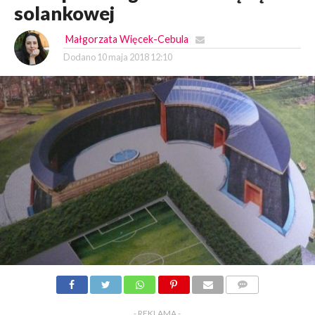
solankowej
Małgorzata Więcek-Cebula
Dodano
10 maja 2018 12:10
KOMENTARZY
- REKLAMA -