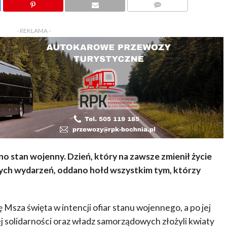
KOMENTARZY
- REKLAMA -
o stan wojenny. Dzień, który na zawsze zmienił życie
ych wydarzeń, oddano hołd wszystkim tym, którzy
 Msza święta w intencji ofiar stanu wojennego, a po jej
 solidarności oraz władz samorządowych złożyli kwiaty