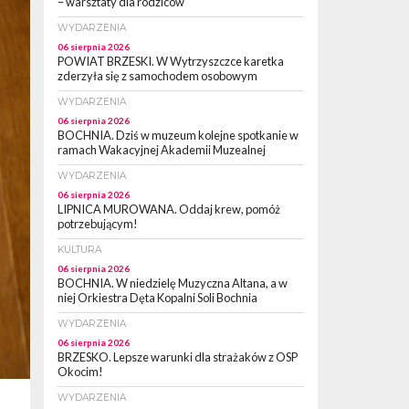
– warsztaty dla rodziców
WYDARZENIA
06 sierpnia 2026
POWIAT BRZESKI. W Wytrzyszczce karetka
zderzyła się z samochodem osobowym
WYDARZENIA
06 sierpnia 2026
BOCHNIA. Dziś w muzeum kolejne spotkanie w
ramach Wakacyjnej Akademii Muzealnej
WYDARZENIA
06 sierpnia 2026
LIPNICA MUROWANA. Oddaj krew, pomóż
potrzebującym!
KULTURA
06 sierpnia 2026
BOCHNIA. W niedzielę Muzyczna Altana, a w
niej Orkiestra Dęta Kopalni Soli Bochnia
WYDARZENIA
06 sierpnia 2026
BRZESKO. Lepsze warunki dla strażaków z OSP
Okocim!
WYDARZENIA