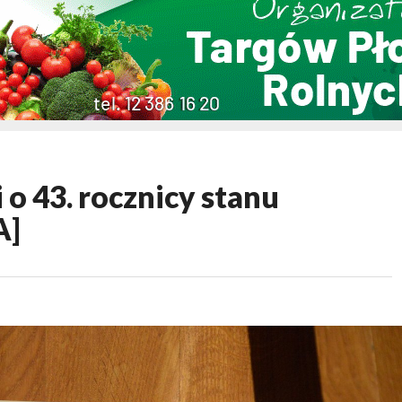
o 43. rocznicy stanu
A]