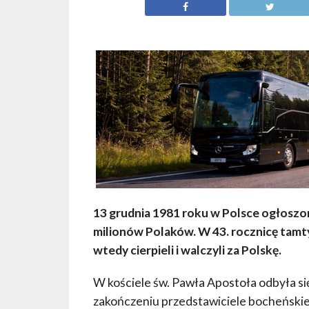
13 grudnia 1981 roku w Polsce ogłoszon
milionów Polaków. W 43. rocznicę tamt
wtedy cierpieli i walczyli za Polskę.
W kościele św. Pawła Apostoła odbyła się
zakończeniu przedstawiciele bocheńskiej