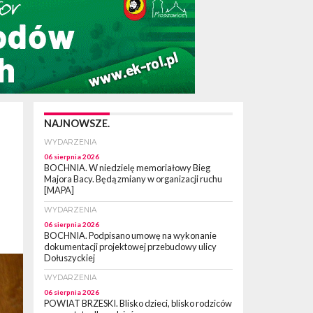
NAJNOWSZE.
WYDARZENIA
06 sierpnia 2026
BOCHNIA. W niedzielę memoriałowy Bieg
Majora Bacy. Będą zmiany w organizacji ruchu
[MAPA]
WYDARZENIA
06 sierpnia 2026
BOCHNIA. Podpisano umowę na wykonanie
dokumentacji projektowej przebudowy ulicy
Dołuszyckiej
WYDARZENIA
06 sierpnia 2026
POWIAT BRZESKI. Blisko dzieci, blisko rodziców