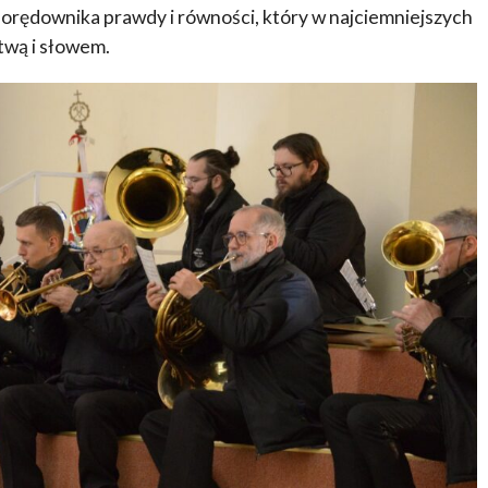
go orędownika prawdy i równości, który w najciemniejszych
twą i słowem.