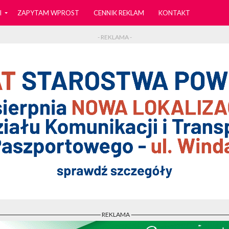
I
ZAPYTAM WPROST
CENNIK REKLAM
KONTAKT
- REKLAMA -
- REKLAMA -