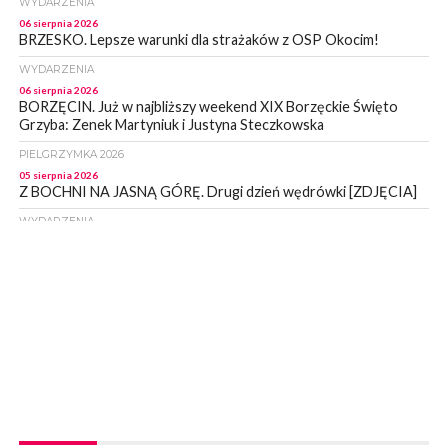
WYDARZENIA
06 sierpnia 2026
BRZESKO. Lepsze warunki dla strażaków z OSP Okocim!
WYDARZENIA
06 sierpnia 2026
BORZĘCIN. Już w najbliższy weekend XIX Borzęckie Święto
Grzyba: Zenek Martyniuk i Justyna Steczkowska
PIELGRZYMKA 2026
05 sierpnia 2026
Z BOCHNI NA JASNĄ GÓRĘ. Drugi dzień wędrówki [ZDJĘCIA]
WYDARZENIA
05 sierpnia 2026
NASZ NEWS. Powstał Komitet Ochrony Ładu
Przestrzennego Miasta Bochnia. To odpowiedź na działania
magistratu
WYDARZENIA
05 sierpnia 2026
LIPNICA MUROWANA. Na święcie gminy zagra zespół Kombi
[PROGRAM]
WYDARZENIA
05 sierpnia 2026
GMINA DRWINIA. 45 dzieci będzie się uczyć pływać. Zajęcia