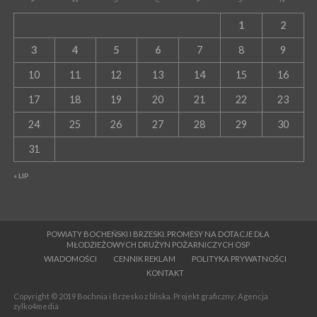
1
2
3
4
5
6
7
8
9
10
11
12
13
14
15
16
17
18
19
20
21
22
23
24
25
26
27
28
29
30
31
« LIP
POWIATY BOCHEŃSKI I BRZESKI. PROMESY NA DOTACJE DLA
MŁODZIEŻOWYCH DRUŻYN POŻARNICZYCH OSP
WIADOMOŚCI
CENNIK REKLAM
POLITYKA PRYWATNOŚCI
KONTAKT
Copyright © 2019 Bochnia i Brzesko z bliska. Projekt graficzny: Agencja
zylko4media