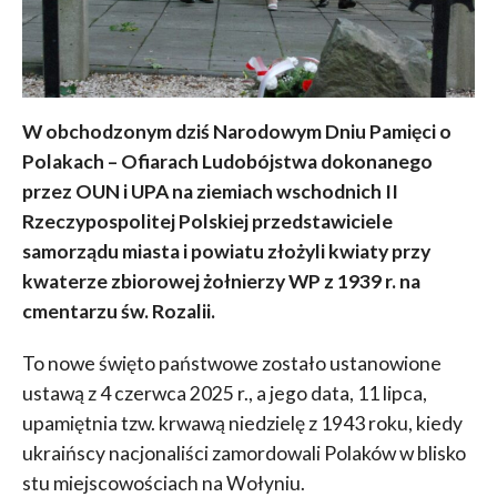
W obchodzonym dziś Narodowym Dniu Pamięci o
Polakach – Ofiarach Ludobójstwa dokonanego
przez OUN i UPA na ziemiach wschodnich II
Rzeczypospolitej Polskiej przedstawiciele
samorządu miasta i powiatu złożyli kwiaty przy
kwaterze zbiorowej żołnierzy WP z 1939 r. na
cmentarzu św. Rozalii.
To nowe święto państwowe zostało ustanowione
ustawą z 4 czerwca 2025 r., a jego data, 11 lipca,
upamiętnia tzw. krwawą niedzielę z 1943 roku, kiedy
ukraińscy nacjonaliści zamordowali Polaków w blisko
stu miejscowościach na Wołyniu.