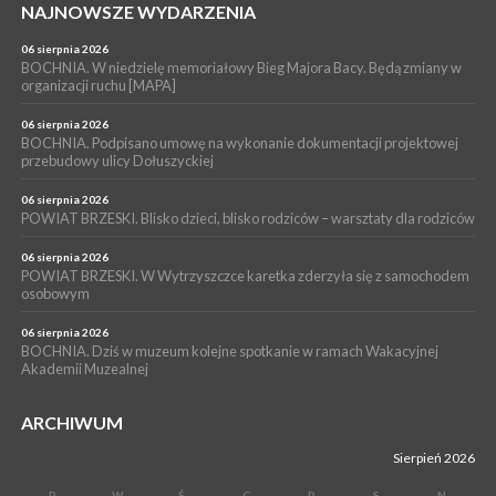
NAJNOWSZE WYDARZENIA
04 sierpnia 2026
BOCHNIA. Rusza Gospelowe Lato. To będą cztery dni radosnej
muzyki [PROGRAM KONCERTÓW]
06 sierpnia 2026
BOCHNIA. W niedzielę memoriałowy Bieg Majora Bacy. Będą zmiany w
SPORT
organizacji ruchu [MAPA]
04 sierpnia 2026
BOCHNIA. W niedzielę XXXII Memoriałowy Bieg Majora Bacy!
06 sierpnia 2026
BOCHNIA. Podpisano umowę na wykonanie dokumentacji projektowej
przebudowy ulicy Dołuszyckiej
06 sierpnia 2026
POWIAT BRZESKI. Blisko dzieci, blisko rodziców – warsztaty dla rodziców
06 sierpnia 2026
POWIAT BRZESKI. W Wytrzyszczce karetka zderzyła się z samochodem
osobowym
06 sierpnia 2026
BOCHNIA. Dziś w muzeum kolejne spotkanie w ramach Wakacyjnej
Akademii Muzealnej
ARCHIWUM
Sierpień 2026
P
W
Ś
C
P
S
N