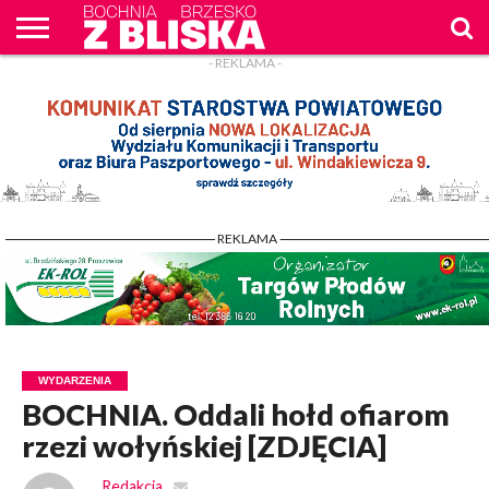
- REKLAMA -
O
NAS
WIADOMOŚCI
ZAPYTAM
CENNIK
KONTAKT
WPROST
REKLAM
- REKLAMA -
WYDARZENIA
BOCHNIA. Oddali hołd ofiarom
rzezi wołyńskiej [ZDJĘCIA]
Redakcja