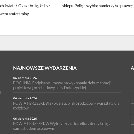
h świateł. Okazało się, że był
sklepu. Policja szybko namierzyła sprawcę
ywem amfetaminy
NAJNOWSZE WYDARZENIA
06 sierpnia 2026
BOCHNIA. Podpisano umowę na wykonanie dokumentacji
projektowej przebudowy ulicy Dołuszyckiej
s
06 sierpnia 2026
POWIAT BRZESKI. Blisko dzieci, blisko rodziców – warsztaty dla
rodziców
06 sierpnia 2026
POWIAT BRZESKI. W Wytrzyszczce karetka zderzyła się z
samochodem osobowym