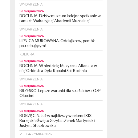
WYDARZENIA
06 sierpnia 2026
BOCHNIA. Dziś w muzeum kolejne spotkanie w
ramach Wakacyjnej Akademii Muzealnej
WYDARZENIA
06 sierpnia 2026
LIPNICA MUROWANA. Oddaj krew, pomóż
potrzebującym!
KULTURA
06 sierpnia 2026
BOCHNIA. W niedzielę Muzyczna Altana, a w
niej Orkiestra Dęta Kopalni Soli Bochnia
WYDARZENIA
06 sierpnia 2026
BRZESKO. Lepsze warunki dla strażaków z OSP
Okocim!
WYDARZENIA
06 sierpnia 2026
BORZĘCIN. Już w najbliższy weekend XIX
Borzęckie Święto Grzyba: Zenek Martyniuk i
Justyna Steczkowska
PIELGRZYMKA 2026