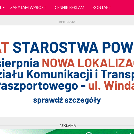
I
ZAPYTAM WPROST
CENNIK REKLAM
KONTAKT
- REKLAMA -
- REKLAMA -