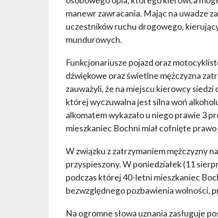
osobowego opla, którego kierowca mógł
manewr zawracania. Mając na uwadze zag
uczestników ruchu drogowego, kierujący
mundurowych.
Funkcjonariusze pojazd oraz motocyklist
dźwiękowe oraz świetlne mężczyzna zatrz
zauważyli, że na miejscu kierowcy siedzi
której wyczuwalna jest silna woń alkohol
alkomatem wykazało u niego prawie 3 pro
mieszkaniec Bochni miał cofnięte prawo 
W związku z zatrzymaniem mężczyzny na
przyspieszony. W poniedziałek (11 sierp
podczas której 40-letni mieszkaniec Bo
bezwzględnego pozbawienia wolności, pr
Na ogromne słowa uznania zasługuje pos