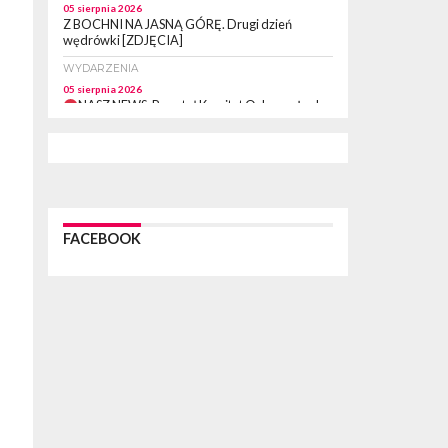
05 sierpnia 2026
Z BOCHNI NA JASNĄ GÓRĘ. Drugi dzień
wędrówki [ZDJĘCIA]
WYDARZENIA
05 sierpnia 2026
NASZ NEWS. Powstał Komitet Ochrony Ładu
Przestrzennego Miasta Bochnia. To odpowiedź
na działania magistratu
WYDARZENIA
05 sierpnia 2026
LIPNICA MUROWANA. Na święcie gminy zagra
zespół Kombi [PROGRAM]
FACEBOOK
WYDARZENIA
05 sierpnia 2026
GMINA DRWINIA. 45 dzieci będzie się uczyć
pływać. Zajęcia ruszą we wrześniu
WYDARZENIA
05 sierpnia 2026
BRZESKO. RPWiK apeluje o racjonalne
gospodarowanie wodą
WYDARZENIA
05 sierpnia 2026
BRZESKO. Dożynki zaplanowano na 15 sierpnia