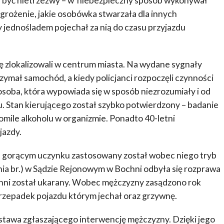
 być nietrzeźwy – w niebezpieczny sposób wykonywał
rożenie, jakie osobówka stwarzała dla innych
 jednośladem pojechał za nią do czasu przyjazdu
ę zlokalizowali w centrum miasta. Na wydane sygnały
ymał samochód, a kiedy policjanci rozpoczęli czynności
 osoba, która wypowiada się w sposób niezrozumiały i od
u. Stan kierującego został szybko potwierdzony – badanie
mile alkoholu w organizmie. Ponadto 40-letni
jazdy.
 gorącym uczynku zastosowany został wobec niego tryb
nia br.) w Sądzie Rejonowym w Bochni odbyła się rozprawa
chni został ukarany. Wobec mężczyzny zasądzono rok
zepadek pojazdu którym jechał oraz grzywnę.
tawa zgłaszającego interwencję mężczyzny. Dzięki jego