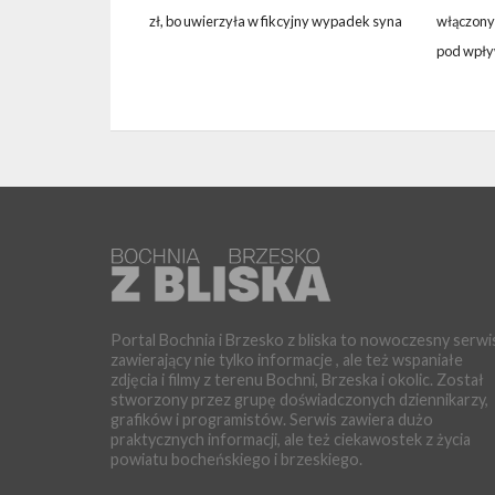
zł, bo uwierzyła w fikcyjny wypadek syna
włączonyc
pod wpł
Portal Bochnia i Brzesko z bliska to nowoczesny serwi
zawierający nie tylko informacje , ale też wspaniałe
zdjęcia i filmy z terenu Bochni, Brzeska i okolic. Został
stworzony przez grupę doświadczonych dziennikarzy,
grafików i programistów. Serwis zawiera dużo
praktycznych informacji, ale też ciekawostek z życia
powiatu bocheńskiego i brzeskiego.