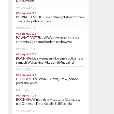
Dołuszyckiej
WYDARZENIA
06 sierpnia 2026
POWIAT BRZESKI. Blisko dzieci, blisko rodziców
– warsztaty dla rodziców
WYDARZENIA
06 sierpnia 2026
POWIAT BRZESKI. W Wytrzyszczce karetka
zderzyła się z samochodem osobowym
WYDARZENIA
06 sierpnia 2026
BOCHNIA. Dziś w muzeum kolejne spotkanie w
ramach Wakacyjnej Akademii Muzealnej
WYDARZENIA
06 sierpnia 2026
LIPNICA MUROWANA. Oddaj krew, pomóż
potrzebującym!
KULTURA
06 sierpnia 2026
BOCHNIA. W niedzielę Muzyczna Altana, a w
niej Orkiestra Dęta Kopalni Soli Bochnia
WYDARZENIA