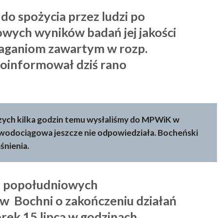
do spożycia przez ludzi po
wych wyników badań jej jakości
ganiom zawartym w rozp.
poinformował dziś rano
.
zych kilka godzin temu wysłaliśmy do MPWiK w
 wodociągowa jeszcze nie odpowiedziała. Bocheński
śnienia.
 popołudniowych
w Bochni o zakończeniu działań
ek 15 lipca w godzinach