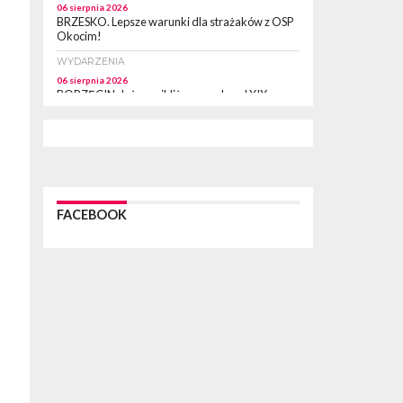
06 sierpnia 2026
BRZESKO. Lepsze warunki dla strażaków z OSP
Okocim!
WYDARZENIA
06 sierpnia 2026
BORZĘCIN. Już w najbliższy weekend XIX
Borzęckie Święto Grzyba: Zenek Martyniuk i
Justyna Steczkowska
PIELGRZYMKA 2026
05 sierpnia 2026
Z BOCHNI NA JASNĄ GÓRĘ. Drugi dzień
wędrówki [ZDJĘCIA]
FACEBOOK
WYDARZENIA
05 sierpnia 2026
NASZ NEWS. Powstał Komitet Ochrony Ładu
Przestrzennego Miasta Bochnia. To odpowiedź
na działania magistratu
WYDARZENIA
05 sierpnia 2026
LIPNICA MUROWANA. Na święcie gminy zagra
zespół Kombi [PROGRAM]
WYDARZENIA
05 sierpnia 2026