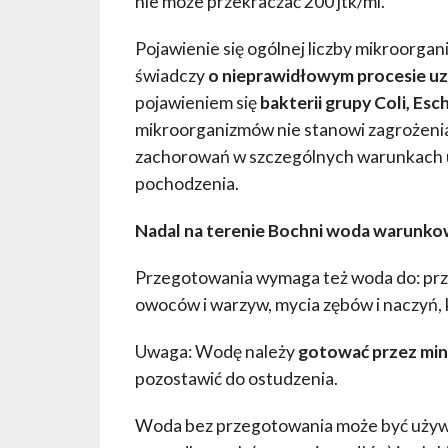
nie może przekraczać 200 jtk/ml.
Pojawienie się ogólnej liczby mikroorgan
świadczy
o nieprawidłowym procesie uz
pojawieniem się
bakterii grupy Coli, Esc
mikroorganizmów nie stanowi zagrożenia
zachorowań w szczególnych warunkach 
pochodzenia.
Nadal na terenie Bochni woda warunko
Przegotowania wymaga też woda do: prz
owoców i warzyw, mycia zębów i naczyń, 
Uwaga: Wodę należy
gotować przez min
pozostawić do ostudzenia.
Woda bez przegotowania może być używa