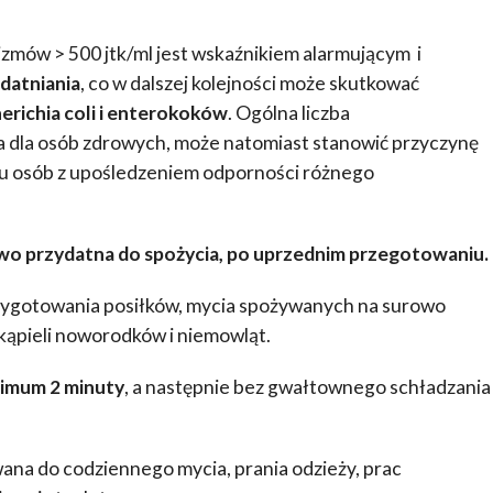
izmów > 500 jtk/ml jest wskaźnikiem alarmującym i
datniania
, co w dalszej kolejności może skutkować
herichia coli i enterokoków
. Ogólna liczba
 dla osób zdrowych, może natomiast stanowić przyczynę
u osób z upośledzeniem odporności różnego
wo przydatna do spożycia, po uprzednim przegotowaniu.
ygotowania posiłków, mycia spożywanych na surowo
kąpieli noworodków i niemowląt.
imum 2 minuty
, a następnie bez gwałtownego schładzania
na do codziennego mycia, prania odzieży, prac