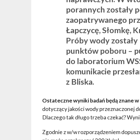
porannych
zostały 
zaopatrywanego pr
Łapczycę, Słomkę, K
Próby wody zostały
punktów poboru – p
do laboratorium WS
komunikacie przesła
z Bliska.
Ostateczne wyniki badań będą znane w 
dotyczący jakości wody przeznaczonej do
Dlaczego tak długo trzeba czekać? Wynik
Zgodnie z w/w rozporządzeniem dopuszcz