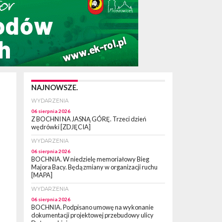
NAJNOWSZE.
WYDARZENIA
06 sierpnia 2026
Z BOCHNI NA JASNĄ GÓRĘ. Trzeci dzień
wędrówki [ZDJĘCIA]
WYDARZENIA
06 sierpnia 2026
BOCHNIA. W niedzielę memoriałowy Bieg
Majora Bacy. Będą zmiany w organizacji ruchu
[MAPA]
WYDARZENIA
06 sierpnia 2026
BOCHNIA. Podpisano umowę na wykonanie
dokumentacji projektowej przebudowy ulicy