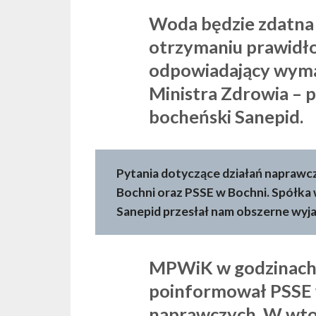
Woda będzie zdatna 
otrzymaniu prawidło
odpowiadający wyma
Ministra Zdrowia – 
bocheński Sanepid
Pytania dotyczące działań naprawc
Bochni oraz PSSE w Bochni. Spółka
Sanepid przesłał nam obszerne wyja
MPWiK w godzinach
poinformował PSSE 
naprawczych. W wtor