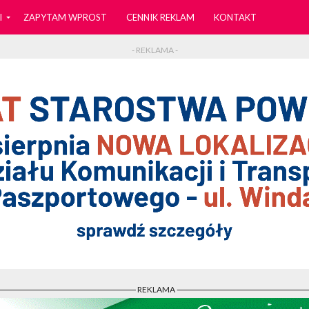
I
ZAPYTAM WPROST
CENNIK REKLAM
KONTAKT
- REKLAMA -
- REKLAMA -