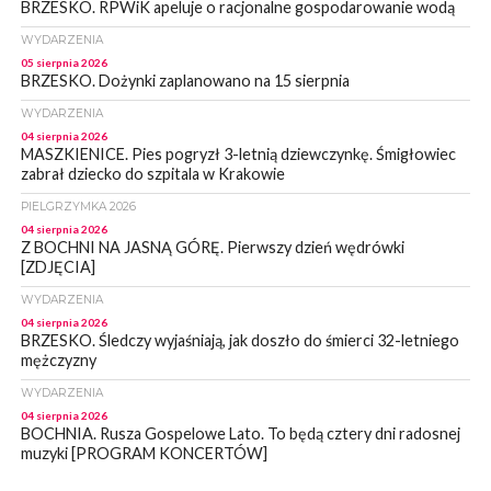
BRZESKO. RPWiK apeluje o racjonalne gospodarowanie wodą
WYDARZENIA
05 sierpnia 2026
BRZESKO. Dożynki zaplanowano na 15 sierpnia
WYDARZENIA
04 sierpnia 2026
MASZKIENICE. Pies pogryzł 3-letnią dziewczynkę. Śmigłowiec
zabrał dziecko do szpitala w Krakowie
PIELGRZYMKA 2026
04 sierpnia 2026
Z BOCHNI NA JASNĄ GÓRĘ. Pierwszy dzień wędrówki
[ZDJĘCIA]
WYDARZENIA
04 sierpnia 2026
BRZESKO. Śledczy wyjaśniają, jak doszło do śmierci 32-letniego
mężczyzny
WYDARZENIA
04 sierpnia 2026
BOCHNIA. Rusza Gospelowe Lato. To będą cztery dni radosnej
muzyki [PROGRAM KONCERTÓW]
SPORT