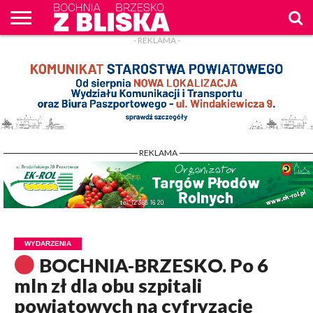
- REKLAMA -
O
NAS
WIADOMOŚCI
ZAPYTAM
CENNIK
KONTAKT
WPROST
REKLAM
- REKLAMA -
WYDARZENIA
BOCHNIA-BRZESKO. Po 6
mln zł dla obu szpitali
powiatowych na cyfryzację