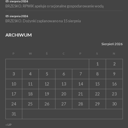
05 sierpnia 2026
BRZESKO. RPWiK apeluje o racjonalne gospodarowanie wodą
05 sierpnia 2026
BRZESKO. Dożynki zaplanowano na 15 sierpnia
ARCHIWUM
Sierpień 2026
P
W
Ś
C
P
S
N
1
2
3
4
5
6
7
8
9
10
11
12
13
14
15
16
17
18
19
20
21
22
23
24
25
26
27
28
29
30
31
« LIP