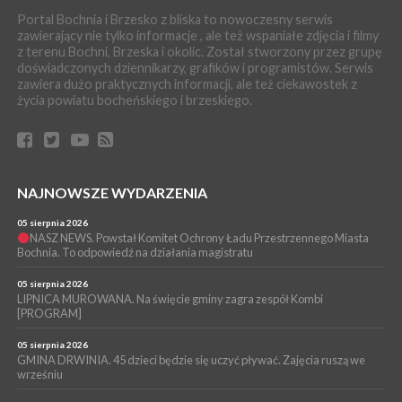
WYDARZENIA
Portal Bochnia i Brzesko z bliska to nowoczesny serwis
04 sierpnia 2026
zawierający nie tylko informacje , ale też wspaniałe zdjęcia i filmy
BRZESKO. 77-letnia kobieta straciła 53 tys. zł, bo uwierzyła w
z terenu Bochni, Brzeska i okolic. Został stworzony przez grupę
fikcyjny wypadek syna
doświadczonych dziennikarzy, grafików i programistów. Serwis
WYDARZENIA
zawiera dużo praktycznych informacji, ale też ciekawostek z
życia powiatu bocheńskiego i brzeskiego.
04 sierpnia 2026
BOCHNIA. Jechał bez zapiętych pasów i włączonych świateł.
Okazało się, że był pod wpływem amfetaminy
WYDARZENIA
03 sierpnia 2026
BOCHNIA. Dwaj ministrowie przyjechali do Chodenic, by
NAJNOWSZE WYDARZENIA
podpowiedzieć burmistrz gdzie szukać pieniędzy [WIDEO]
05 sierpnia 2026
WYDARZENIA
NASZ NEWS. Powstał Komitet Ochrony Ładu Przestrzennego Miasta
Bochnia. To odpowiedź na działania magistratu
03 sierpnia 2026
BOCHNIA. Radni odwołają się od decyzji RIO w sprawie
unieważnienia uchwały o nieudzieleniu absolutorium dla
05 sierpnia 2026
Magdaleny Łacnej [WIDEO]
LIPNICA MUROWANA. Na święcie gminy zagra zespół Kombi
[PROGRAM]
05 sierpnia 2026
GMINA DRWINIA. 45 dzieci będzie się uczyć pływać. Zajęcia ruszą we
wrześniu