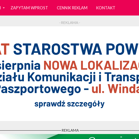
I
ZAPYTAM WPROST
CENNIK REKLAM
KONTAKT
- REKLAMA -
- REKLAMA -