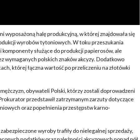
łni wyposażoną halę produkcyjną, w której znajdowała się
produkcji wyrobów tytoniowych. W toku przeszukania
 i komponenty służące do produkcji papierosów, ale
bez wymaganych polskich znaków akcyzy. Dodatkowo
ach, której łączna wartość po przeliczeniu na złotówki
ężczyzn, obywateli Polski, którzy zostali doprowadzeni
Prokurator przedstawił zatrzymanym zarzuty dotyczące
niowych oraz popełnienia przestępstw karno-
zabezpieczone wyroby trafiły do nielegalnej sprzedaży,
płaconych podatków oraz należności akcyzowych ponad pół