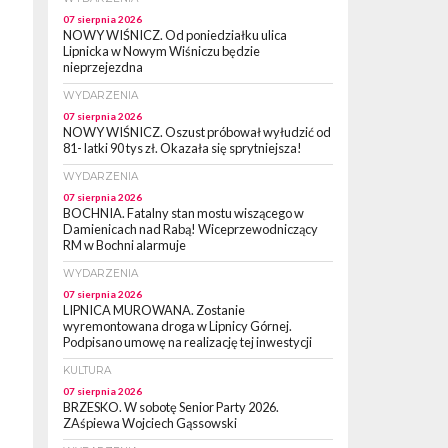
07 sierpnia 2026
NOWY WIŚNICZ. Od poniedziałku ulica
Lipnicka w Nowym Wiśniczu będzie
nieprzejezdna
WYDARZENIA
07 sierpnia 2026
NOWY WIŚNICZ. Oszust próbował wyłudzić od
81- latki 90 tys zł. Okazała się sprytniejsza!
WYDARZENIA
07 sierpnia 2026
BOCHNIA. Fatalny stan mostu wiszącego w
Damienicach nad Rabą! Wiceprzewodniczący
RM w Bochni alarmuje
WYDARZENIA
07 sierpnia 2026
LIPNICA MUROWANA. Zostanie
wyremontowana droga w Lipnicy Górnej.
Podpisano umowę na realizację tej inwestycji
KULTURA
07 sierpnia 2026
BRZESKO. W sobotę Senior Party 2026.
ZAśpiewa Wojciech Gąssowski