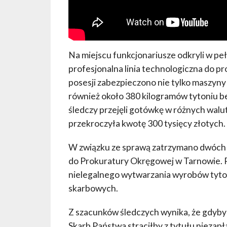
Na miejscu funkcjonariusze odkryli w pe
profesjonalna linia technologiczna do 
posesji zabezpieczono nie tylko maszyny
również około 380 kilogramów tytoniu 
śledczy przejęli gotówkę w różnych walut
przekroczyła kwotę 300 tysięcy złotych.
W związku ze sprawą zatrzymano dwóch m
do Prokuratury Okręgowej w Tarnowie. 
nielegalnego wytwarzania wyrobów tyto
skarbowych.
Z szacunków śledczych wynika, że gdyby 
Skarb Państwa straciłby z tytułu nieza