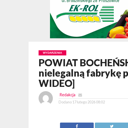
WYDARZENIA
POWIAT BOCHEŃSKI.
nielegalną fabrykę 
WIDEO]
Redakcja
Dodano
17 lutego 2026 08:02