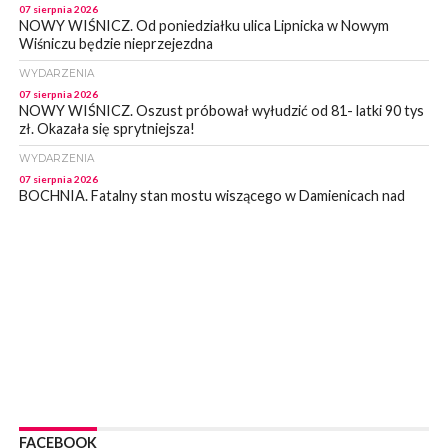
07 sierpnia 2026
NOWY WIŚNICZ. Od poniedziałku ulica Lipnicka w Nowym
Wiśniczu będzie nieprzejezdna
WYDARZENIA
07 sierpnia 2026
NOWY WIŚNICZ. Oszust próbował wyłudzić od 81- latki 90 tys
zł. Okazała się sprytniejsza!
WYDARZENIA
07 sierpnia 2026
BOCHNIA. Fatalny stan mostu wiszącego w Damienicach nad
Rabą! Wiceprzewodniczący RM w Bochni alarmuje
WYDARZENIA
07 sierpnia 2026
LIPNICA MUROWANA. Zostanie wyremontowana droga w
Lipnicy Górnej. Podpisano umowę na realizację tej inwestycji
KULTURA
07 sierpnia 2026
BRZESKO. W sobotę Senior Party 2026. ZAśpiewa Wojciech
Gąssowski
WYDARZENIA
06 sierpnia 2026
FACEBOOK