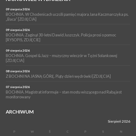
WYDARZENIA
09 sierpnia 2026
06 sierpnia 2026
LIPNICA MUROWANA. Oddaj krew, pomóż potrzebującym!
BOCHNIA. W Chodenicach uczcili pamięć majora Jana Kaczmarczyka ps.
„Baca” [ZDJĘCIA]
KULTURA
06 sierpnia 2026
09 sierpnia 2026
BOCHNIA. W niedzielę Muzyczna Altana, a w niej Orkiestra Dęta
BOCHNIA. Zaginął 30-letni Dawid Juszczyk. Policja prosi o pomoc
[RYSOPIS, ZDJĘCIE]
Kopalni Soli Bochnia
09 sierpnia 2026
BOCHNIA. Gospel & Jazz – muzyczny wieczór w Tężni Solankowej
[ZDJĘCIA]
08 sierpnia 2026
Z BOCHNI NA JASNĄ GÓRĘ. Piąty dzień wędrówki [ZDJĘCIA]
07 sierpnia 2026
BOCHNIA. Magistrat informuje – stan mostu wiszącego nad Rabą jest
monitorowany
ARCHIWUM
Sierpień 2026
P
W
Ś
C
P
S
N