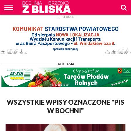
- REKLAMA -
O
NAS
WIADOMOŚCI
ZAPYTAM
CENNIK
KONTAKT
WPROST
REKLAM
- REKLAMA -
WSZYSTKIE WPISY OZNACZONE "PIS
W BOCHNI"