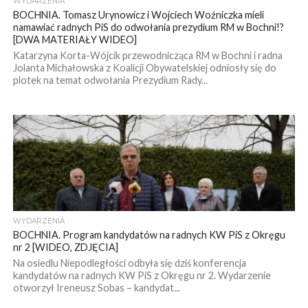
WYDARZENIA
BOCHNIA. Tomasz Urynowicz i Wojciech Woźniczka mieli
namawiać radnych PiS do odwołania prezydium RM w Bochni!?
[DWA MATERIAŁY WIDEO]
Katarzyna Korta-Wójcik przewodnicząca RM w Bochni i radna
Jolanta Michałowska z Koalicji Obywatelskiej odniosły się do
plotek na temat odwołania Prezydium Rady...
WYDARZENIA
BOCHNIA. Program kandydatów na radnych KW PiS z Okręgu
nr 2 [WIDEO, ZDJĘCIA]
Na osiedlu Niepodległości odbyła się dziś konferencja
kandydatów na radnych KW PiS z Okręgu nr 2. Wydarzenie
otworzył Ireneusz Sobas – kandydat...