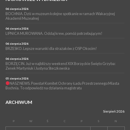
WYDARZENIA
04 sierpnia 2026
06 sierpnia 2026
BOCHNIA. Kolejny patriotyczny mural na os. Niepodległości.
BOCHNIA. Dziś w muzeum kolejne spotkanie w ramach Wakacyjnej
Tym razem przedstawia Wojciecha Korfantego
Akademii Muzealnej
06 sierpnia 2026
LIPNICA MUROWANA. Oddaj krew, pomóż potrzebującym!
06 sierpnia 2026
BRZESKO. Lepsze warunki dla strażaków z OSP Okocim!
06 sierpnia 2026
BORZĘCIN. Już w najbliższy weekend XIX Borzęckie Święto Grzyba:
Zenek Martyniuk i Justyna Steczkowska
05 sierpnia 2026
NASZ NEWS. Powstał Komitet Ochrony Ładu Przestrzennego Miasta
Bochnia. To odpowiedź na działania magistratu
ARCHIWUM
Sierpień 2026
P
W
Ś
C
P
S
N