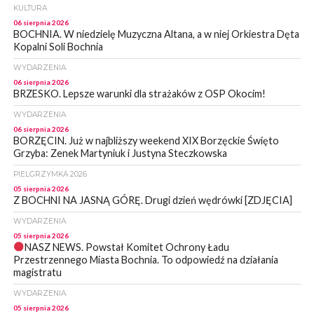
KULTURA
06 sierpnia 2026
BOCHNIA. W niedzielę Muzyczna Altana, a w niej Orkiestra Dęta
Kopalni Soli Bochnia
WYDARZENIA
06 sierpnia 2026
BRZESKO. Lepsze warunki dla strażaków z OSP Okocim!
WYDARZENIA
06 sierpnia 2026
BORZĘCIN. Już w najbliższy weekend XIX Borzęckie Święto
Grzyba: Zenek Martyniuk i Justyna Steczkowska
PIELGRZYMKA 2026
05 sierpnia 2026
Z BOCHNI NA JASNĄ GÓRĘ. Drugi dzień wędrówki [ZDJĘCIA]
WYDARZENIA
05 sierpnia 2026
NASZ NEWS. Powstał Komitet Ochrony Ładu
Przestrzennego Miasta Bochnia. To odpowiedź na działania
magistratu
WYDARZENIA
05 sierpnia 2026