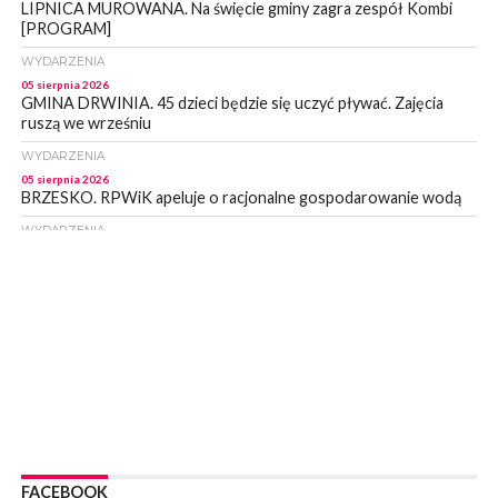
LIPNICA MUROWANA. Na święcie gminy zagra zespół Kombi
[PROGRAM]
WYDARZENIA
05 sierpnia 2026
GMINA DRWINIA. 45 dzieci będzie się uczyć pływać. Zajęcia
ruszą we wrześniu
WYDARZENIA
05 sierpnia 2026
BRZESKO. RPWiK apeluje o racjonalne gospodarowanie wodą
WYDARZENIA
05 sierpnia 2026
BRZESKO. Dożynki zaplanowano na 15 sierpnia
WYDARZENIA
04 sierpnia 2026
MASZKIENICE. Pies pogryzł 3-letnią dziewczynkę. Śmigłowiec
zabrał dziecko do szpitala w Krakowie
PIELGRZYMKA 2026
04 sierpnia 2026
Z BOCHNI NA JASNĄ GÓRĘ. Pierwszy dzień wędrówki
[ZDJĘCIA]
FACEBOOK
WYDARZENIA