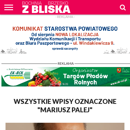
- REKLAMA -
O
NAS
WIADOMOŚCI
ZAPYTAM
CENNIK
KONTAKT
WPROST
REKLAM
- REKLAMA -
WSZYSTKIE WPISY OZNACZONE
"MARIUSZ PALEJ"