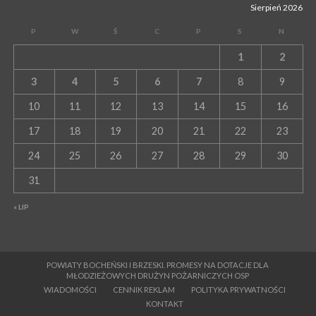
Sierpień 2026
P
W
Ś
C
P
S
N
1
2
3
4
5
6
7
8
9
10
11
12
13
14
15
16
17
18
19
20
21
22
23
24
25
26
27
28
29
30
31
« LIP
POWIATY BOCHEŃSKI I BRZESKI. PROMESY NA DOTACJE DLA
MŁODZIEŻOWYCH DRUŻYN POŻARNICZYCH OSP
WIADOMOŚCI
CENNIK REKLAM
POLITYKA PRYWATNOŚCI
KONTAKT