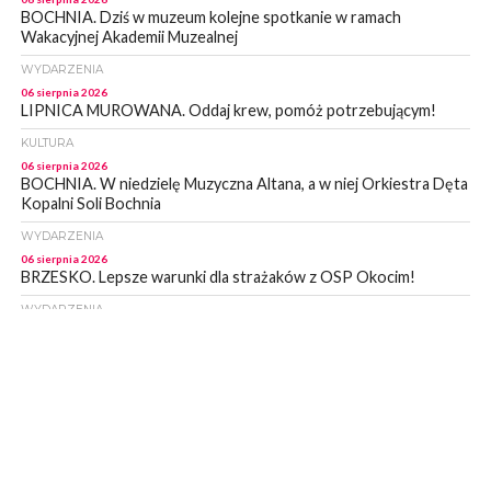
BOCHNIA. Dziś w muzeum kolejne spotkanie w ramach
Wakacyjnej Akademii Muzealnej
WYDARZENIA
06 sierpnia 2026
LIPNICA MUROWANA. Oddaj krew, pomóż potrzebującym!
KULTURA
06 sierpnia 2026
BOCHNIA. W niedzielę Muzyczna Altana, a w niej Orkiestra Dęta
Kopalni Soli Bochnia
WYDARZENIA
06 sierpnia 2026
BRZESKO. Lepsze warunki dla strażaków z OSP Okocim!
WYDARZENIA
06 sierpnia 2026
BORZĘCIN. Już w najbliższy weekend XIX Borzęckie Święto
Grzyba: Zenek Martyniuk i Justyna Steczkowska
PIELGRZYMKA 2026
05 sierpnia 2026
Z BOCHNI NA JASNĄ GÓRĘ. Drugi dzień wędrówki [ZDJĘCIA]
WYDARZENIA