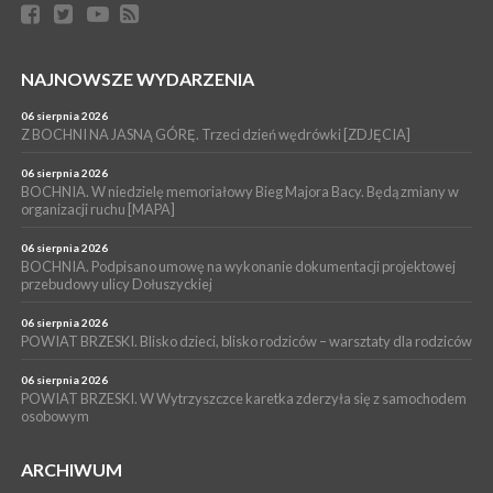
zabrał dziecko do szpitala w Krakowie
PIELGRZYMKA 2026
04 sierpnia 2026
Z BOCHNI NA JASNĄ GÓRĘ. Pierwszy dzień wędrówki
NAJNOWSZE WYDARZENIA
[ZDJĘCIA]
06 sierpnia 2026
WYDARZENIA
Z BOCHNI NA JASNĄ GÓRĘ. Trzeci dzień wędrówki [ZDJĘCIA]
04 sierpnia 2026
BRZESKO. Śledczy wyjaśniają, jak doszło do śmierci 32-letniego
06 sierpnia 2026
mężczyzny
BOCHNIA. W niedzielę memoriałowy Bieg Majora Bacy. Będą zmiany w
organizacji ruchu [MAPA]
06 sierpnia 2026
BOCHNIA. Podpisano umowę na wykonanie dokumentacji projektowej
przebudowy ulicy Dołuszyckiej
06 sierpnia 2026
POWIAT BRZESKI. Blisko dzieci, blisko rodziców – warsztaty dla rodziców
06 sierpnia 2026
POWIAT BRZESKI. W Wytrzyszczce karetka zderzyła się z samochodem
osobowym
ARCHIWUM