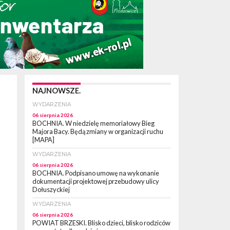
NAJNOWSZE.
WYDARZENIA
06 sierpnia 2026
BOCHNIA. W niedzielę memoriałowy Bieg
Majora Bacy. Będą zmiany w organizacji ruchu
[MAPA]
WYDARZENIA
06 sierpnia 2026
BOCHNIA. Podpisano umowę na wykonanie
dokumentacji projektowej przebudowy ulicy
Dołuszyckiej
WYDARZENIA
06 sierpnia 2026
POWIAT BRZESKI. Blisko dzieci, blisko rodziców