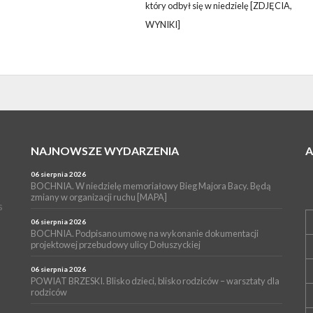
który odbył się w niedzielę [ZDJĘCIA,
WYNIKI]
NAJNOWSZE WYDARZENIA
06 sierpnia 2026
BOCHNIA. W niedzielę memoriałowy Bieg Majora Bacy. Będą
zmiany w organizacji ruchu [MAPA]
s
06 sierpnia 2026
BOCHNIA. Podpisano umowę na wykonanie dokumentacji
projektowej przebudowy ulicy Dołuszyckiej
06 sierpnia 2026
POWIAT BRZESKI. Blisko dzieci, blisko rodziców – warsztaty dla
rodziców