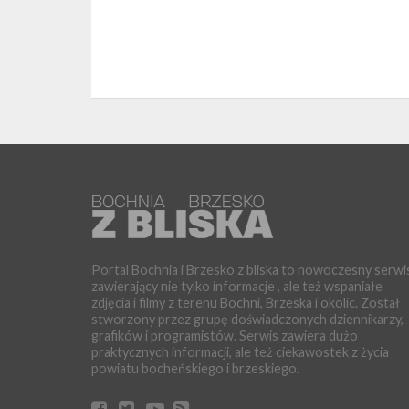
Portal Bochnia i Brzesko z bliska to nowoczesny serwi
zawierający nie tylko informacje , ale też wspaniałe
zdjęcia i filmy z terenu Bochni, Brzeska i okolic. Został
stworzony przez grupę doświadczonych dziennikarzy,
grafików i programistów. Serwis zawiera dużo
praktycznych informacji, ale też ciekawostek z życia
powiatu bocheńskiego i brzeskiego.