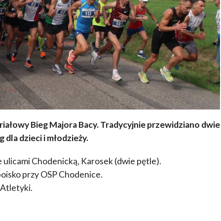
ałowy Bieg Majora Bacy. Tradycyjnie przewidziano dwie
 dla dzieci i młodzieży.
 ulicami Chodenicką, Karosek (dwie pętle).
boisko przy OSP Chodenice.
Atletyki.