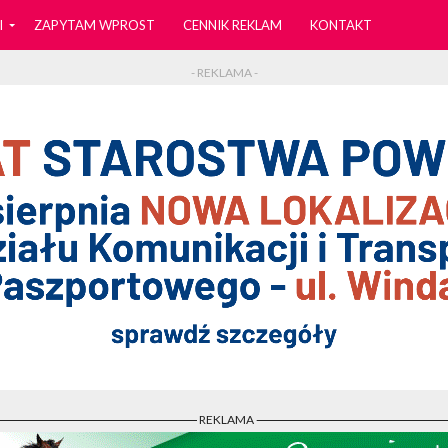
I
ZAPYTAM WPROST
CENNIK REKLAM
KONTAKT
- REKLAMA -
- REKLAMA -