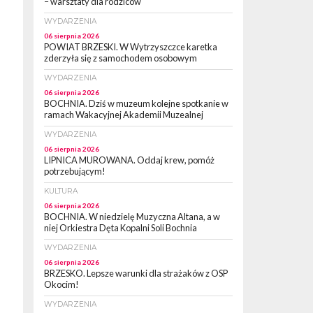
– warsztaty dla rodziców
WYDARZENIA
06 sierpnia 2026
POWIAT BRZESKI. W Wytrzyszczce karetka
zderzyła się z samochodem osobowym
WYDARZENIA
06 sierpnia 2026
BOCHNIA. Dziś w muzeum kolejne spotkanie w
ramach Wakacyjnej Akademii Muzealnej
WYDARZENIA
06 sierpnia 2026
LIPNICA MUROWANA. Oddaj krew, pomóż
potrzebującym!
KULTURA
06 sierpnia 2026
BOCHNIA. W niedzielę Muzyczna Altana, a w
niej Orkiestra Dęta Kopalni Soli Bochnia
WYDARZENIA
06 sierpnia 2026
BRZESKO. Lepsze warunki dla strażaków z OSP
Okocim!
WYDARZENIA