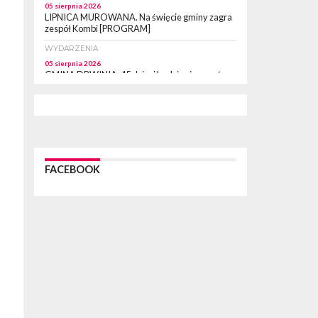
05 sierpnia 2026
LIPNICA MUROWANA. Na święcie gminy zagra
zespół Kombi [PROGRAM]
WYDARZENIA
05 sierpnia 2026
GMINA DRWINIA. 45 dzieci będzie się uczyć
pływać. Zajęcia ruszą we wrześniu
WYDARZENIA
05 sierpnia 2026
BRZESKO. RPWiK apeluje o racjonalne
gospodarowanie wodą
WYDARZENIA
FACEBOOK
05 sierpnia 2026
BRZESKO. Dożynki zaplanowano na 15 sierpnia
WYDARZENIA
04 sierpnia 2026
MASZKIENICE. Pies pogryzł 3-letnią
dziewczynkę. Śmigłowiec zabrał dziecko do
szpitala w Krakowie
PIELGRZYMKA 2026
04 sierpnia 2026
Z BOCHNI NA JASNĄ GÓRĘ. Pierwszy dzień
wędrówki [ZDJĘCIA]