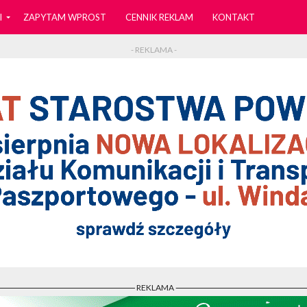
I
ZAPYTAM WPROST
CENNIK REKLAM
KONTAKT
- REKLAMA -
- REKLAMA -