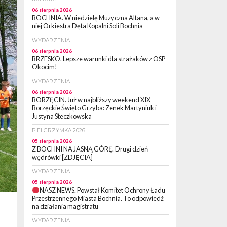
06 sierpnia 2026
BOCHNIA. W niedzielę Muzyczna Altana, a w
niej Orkiestra Dęta Kopalni Soli Bochnia
WYDARZENIA
06 sierpnia 2026
BRZESKO. Lepsze warunki dla strażaków z OSP
Okocim!
WYDARZENIA
06 sierpnia 2026
BORZĘCIN. Już w najbliższy weekend XIX
Borzęckie Święto Grzyba: Zenek Martyniuk i
Justyna Steczkowska
PIELGRZYMKA 2026
05 sierpnia 2026
Z BOCHNI NA JASNĄ GÓRĘ. Drugi dzień
wędrówki [ZDJĘCIA]
WYDARZENIA
05 sierpnia 2026
NASZ NEWS. Powstał Komitet Ochrony Ładu
Przestrzennego Miasta Bochnia. To odpowiedź
na działania magistratu
WYDARZENIA