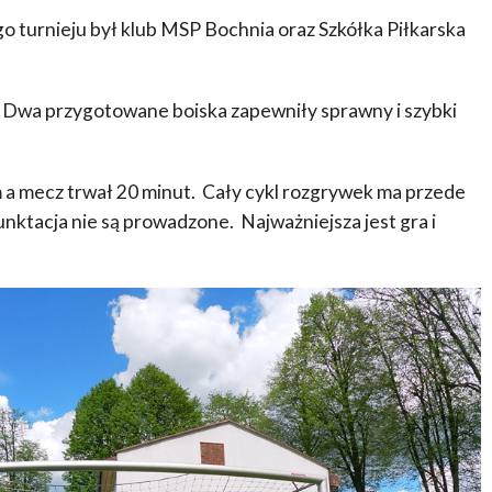
 turnieju był klub MSP Bochnia oraz Szkółka Piłkarska
 Dwa przygotowane boiska zapewniły sprawny i szybki
a mecz trwał 20 minut. Cały cykl rozgrywek ma przede
unktacja nie są prowadzone. Najważniejsza jest gra i