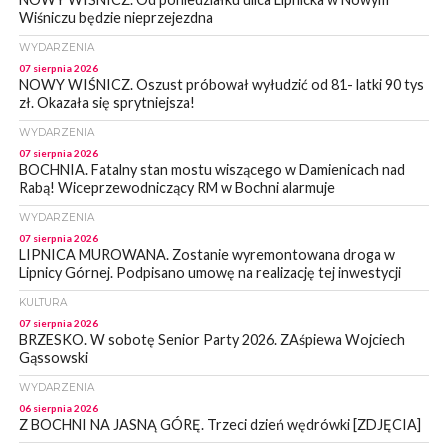
Wiśniczu będzie nieprzejezdna
WYDARZENIA
07 sierpnia 2026
NOWY WIŚNICZ. Oszust próbował wyłudzić od 81- latki 90 tys
zł. Okazała się sprytniejsza!
WYDARZENIA
07 sierpnia 2026
BOCHNIA. Fatalny stan mostu wiszącego w Damienicach nad
Rabą! Wiceprzewodniczący RM w Bochni alarmuje
WYDARZENIA
07 sierpnia 2026
LIPNICA MUROWANA. Zostanie wyremontowana droga w
Lipnicy Górnej. Podpisano umowę na realizację tej inwestycji
KULTURA
07 sierpnia 2026
BRZESKO. W sobotę Senior Party 2026. ZAśpiewa Wojciech
Gąssowski
WYDARZENIA
06 sierpnia 2026
Z BOCHNI NA JASNĄ GÓRĘ. Trzeci dzień wędrówki [ZDJĘCIA]