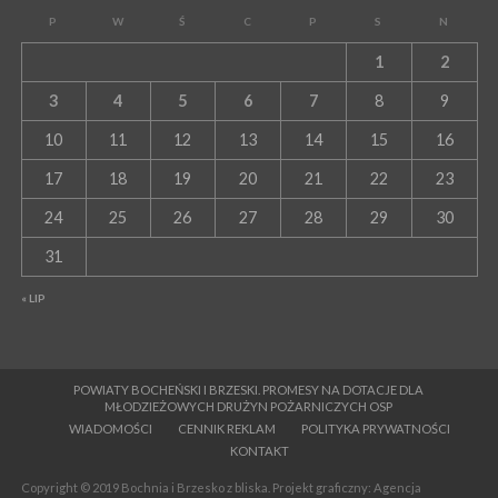
P
W
Ś
C
P
S
N
1
2
3
4
5
6
7
8
9
10
11
12
13
14
15
16
17
18
19
20
21
22
23
24
25
26
27
28
29
30
31
« LIP
POWIATY BOCHEŃSKI I BRZESKI. PROMESY NA DOTACJE DLA
MŁODZIEŻOWYCH DRUŻYN POŻARNICZYCH OSP
WIADOMOŚCI
CENNIK REKLAM
POLITYKA PRYWATNOŚCI
KONTAKT
Copyright © 2019 Bochnia i Brzesko z bliska. Projekt graficzny: Agencja