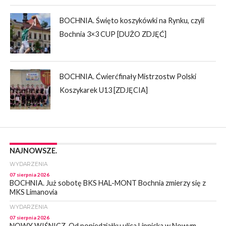
BOCHNIA. Święto koszykówki na Rynku, czyli
Bochnia 3×3 CUP [DUŻO ZDJĘĆ]
BOCHNIA. Ćwierćfinały Mistrzostw Polski
Koszykarek U13 [ZDJĘCIA]
NAJNOWSZE.
WYDARZENIA
07 sierpnia 2026
BOCHNIA. Już sobotę BKS HAL-MONT Bochnia zmierzy się z
MKS Limanovia
WYDARZENIA
07 sierpnia 2026
NOWY WIŚNICZ. Od poniedziałku ulica Lipnicka w Nowym