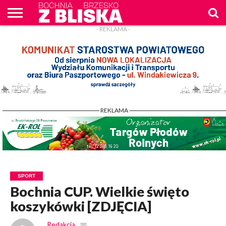
- REKLAMA -
O
NAS
WIADOMOŚCI
ZAPYTAM
CENNIK
KONTAKT
WPROST
REKLAM
- REKLAMA -
SPORT
Bochnia CUP. Wielkie święto
koszykówki [ZDJĘCIA]
Redakcja