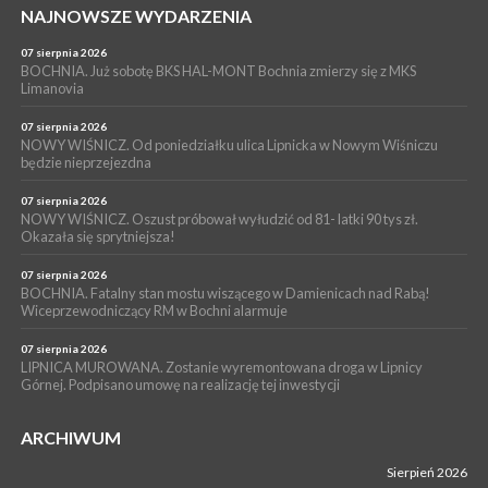
WYDARZENIA
NAJNOWSZE WYDARZENIA
05 sierpnia 2026
LIPNICA MUROWANA. Na święcie gminy zagra zespół Kombi
07 sierpnia 2026
[PROGRAM]
BOCHNIA. Już sobotę BKS HAL-MONT Bochnia zmierzy się z MKS
Limanovia
WYDARZENIA
05 sierpnia 2026
07 sierpnia 2026
GMINA DRWINIA. 45 dzieci będzie się uczyć pływać. Zajęcia
NOWY WIŚNICZ. Od poniedziałku ulica Lipnicka w Nowym Wiśniczu
będzie nieprzejezdna
ruszą we wrześniu
07 sierpnia 2026
NOWY WIŚNICZ. Oszust próbował wyłudzić od 81- latki 90 tys zł.
Okazała się sprytniejsza!
07 sierpnia 2026
BOCHNIA. Fatalny stan mostu wiszącego w Damienicach nad Rabą!
Wiceprzewodniczący RM w Bochni alarmuje
07 sierpnia 2026
LIPNICA MUROWANA. Zostanie wyremontowana droga w Lipnicy
Górnej. Podpisano umowę na realizację tej inwestycji
ARCHIWUM
Sierpień 2026