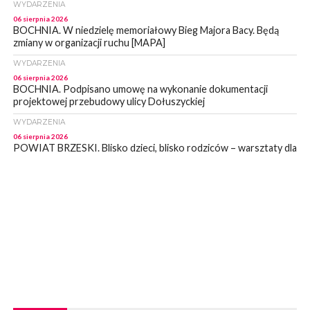
WYDARZENIA
06 sierpnia 2026
BOCHNIA. W niedzielę memoriałowy Bieg Majora Bacy. Będą
zmiany w organizacji ruchu [MAPA]
WYDARZENIA
06 sierpnia 2026
BOCHNIA. Podpisano umowę na wykonanie dokumentacji
projektowej przebudowy ulicy Dołuszyckiej
WYDARZENIA
06 sierpnia 2026
POWIAT BRZESKI. Blisko dzieci, blisko rodziców – warsztaty dla
rodziców
WYDARZENIA
06 sierpnia 2026
POWIAT BRZESKI. W Wytrzyszczce karetka zderzyła się z
samochodem osobowym
WYDARZENIA
06 sierpnia 2026
BOCHNIA. Dziś w muzeum kolejne spotkanie w ramach
Wakacyjnej Akademii Muzealnej
WYDARZENIA