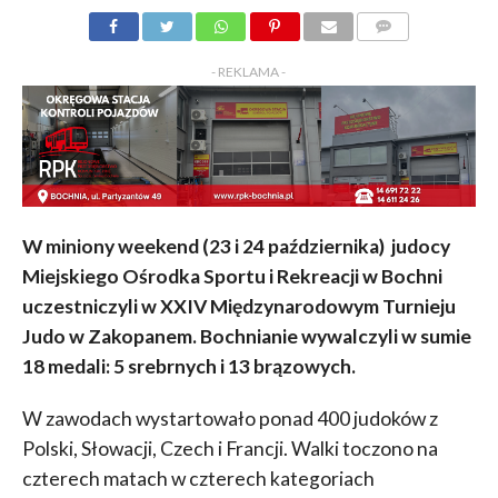
KOMENTARZY
- REKLAMA -
W miniony weekend (23 i 24 października) judocy
Miejskiego Ośrodka Sportu i Rekreacji w Bochni
uczestniczyli w XXIV Międzynarodowym Turnieju
Judo w Zakopanem. Bochnianie wywalczyli w sumie
18 medali: 5 srebrnych i 13 brązowych.
W zawodach wystartowało ponad 400 judoków z
Polski, Słowacji, Czech i Francji. Walki toczono na
czterech matach w czterech kategoriach