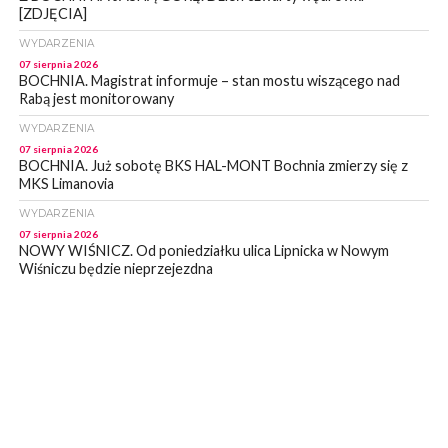
[ZDJĘCIA]
WYDARZENIA
07 sierpnia 2026
BOCHNIA. Magistrat informuje – stan mostu wiszącego nad
Rabą jest monitorowany
WYDARZENIA
07 sierpnia 2026
BOCHNIA. Już sobotę BKS HAL-MONT Bochnia zmierzy się z
MKS Limanovia
WYDARZENIA
07 sierpnia 2026
NOWY WIŚNICZ. Od poniedziałku ulica Lipnicka w Nowym
Wiśniczu będzie nieprzejezdna
WYDARZENIA
07 sierpnia 2026
NOWY WIŚNICZ. Oszust próbował wyłudzić od 81- latki 90 tys
zł. Okazała się sprytniejsza!
WYDARZENIA
07 sierpnia 2026
BOCHNIA. Fatalny stan mostu wiszącego w Damienicach nad
Rabą! Wiceprzewodniczący RM w Bochni alarmuje