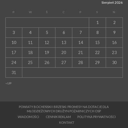
Sierpień 2026
P
W
Ś
C
P
S
N
1
2
3
4
5
6
7
8
9
10
11
12
13
14
15
16
17
18
19
20
21
22
23
24
25
26
27
28
29
30
31
« LIP
POWIATY BOCHEŃSKI I BRZESKI. PROMESY NA DOTACJE DLA
MŁODZIEŻOWYCH DRUŻYN POŻARNICZYCH OSP
WIADOMOŚCI
CENNIK REKLAM
POLITYKA PRYWATNOŚCI
KONTAKT