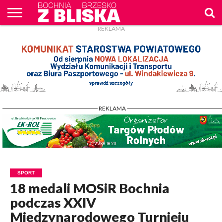
- REKLAMA -
O
NAS
WIADOMOŚCI
ZAPYTAM
CENNIK
KONTAKT
WPROST
REKLAM
- REKLAMA -
SPORT
18 medali MOSiR Bochnia
podczas XXIV
Międzynarodowego Turnieju