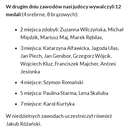
W drugim dniu zawodów nasi judocy wywalczyli 12
medali
(4 srebrne, 8 brązowych):
2 miejsca zdobyli: Zuzanna Wilczyńska, Michał
Międzik, Mariusz Maj, Marek Rębilas,
3 miejsca: Katarzyna Alfawicka, Jagoda Ulas,
Jan Piech, Jan Genibor, Grzegorz Wójcik,
Wojciech Kluz, Franciszek Majcher, Antoni
Jesionka
4 miejsce: Szymon Romański
5 miejsca: Paulina Starma, Lena Skałuba
7 miejsce: Karol Kurtyka
W niedzielnych zawodach uczestniczył również
Jakub Różański.