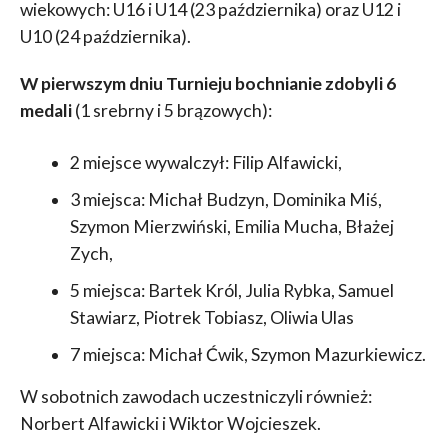
wiekowych: U16 i U14 (23 października) oraz U12 i
U10 (24 października).
W pierwszym dniu Turnieju bochnianie zdobyli 6
medali
(1 srebrny i 5 brązowych):
2 miejsce wywalczył: Filip Alfawicki,
3 miejsca: Michał Budzyn, Dominika Miś,
Szymon Mierzwiński, Emilia Mucha, Błażej
Zych,
5 miejsca: Bartek Król, Julia Rybka, Samuel
Stawiarz, Piotrek Tobiasz, Oliwia Ulas
7 miejsca: Michał Ćwik, Szymon Mazurkiewicz.
W sobotnich zawodach uczestniczyli również:
Norbert Alfawicki i Wiktor Wojcieszek.