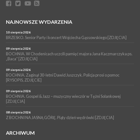
POWIAT BRZESKI. Blisko dzieci, blisko rodziców – warsztaty dla
rodziców
WYDARZENIA
NAJNOWSZE WYDARZENIA
06 sierpnia 2026
POWIAT BRZESKI. W Wytrzyszczce karetka zderzyła się z
10 sierpnia 2026
samochodem osobowym
BRZESKO. Senior Party i koncert Wojciecha Gąssowskiego [ZDJĘCIA]
WYDARZENIA
09 sierpnia 2026
BOCHNIA. W Chodenicach uczcili pamięć majora Jana Kaczmarczyka ps.
06 sierpnia 2026
BOCHNIA. Dziś w muzeum kolejne spotkanie w ramach
„Baca” [ZDJĘCIA]
Wakacyjnej Akademii Muzealnej
09 sierpnia 2026
BOCHNIA. Zaginął 30-letni Dawid Juszczyk. Policja prosi o pomoc
[RYSOPIS, ZDJĘCIE]
09 sierpnia 2026
BOCHNIA. Gospel & Jazz – muzyczny wieczór w Tężni Solankowej
[ZDJĘCIA]
08 sierpnia 2026
Z BOCHNI NA JASNĄ GÓRĘ. Piąty dzień wędrówki [ZDJĘCIA]
ARCHIWUM