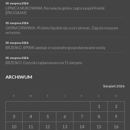
unieważnienia uchwały o nieudzieleniu absolutorium dla
05 sierpnia 2026
Magdaleny Łacnej [WIDEO]
LIPNICA MUROWANA. Na święcie gminy zagra zespół Kombi
[PROGRAM]
05 sierpnia 2026
GMINA DRWINIA. 45 dzieci będzie się uczyć pływać. Zajęcia ruszą we
wrześniu
05 sierpnia 2026
BRZESKO. RPWiK apeluje o racjonalne gospodarowanie wodą
05 sierpnia 2026
BRZESKO. Dożynki zaplanowano na 15 sierpnia
ARCHIWUM
Sierpień 2026
P
W
Ś
C
P
S
N
1
2
3
4
5
6
7
8
9
10
11
12
13
14
15
16