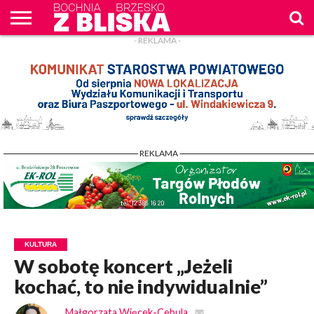
- REKLAMA -
O
NAS
WIADOMOŚCI
ZAPYTAM
CENNIK
KONTAKT
WPROST
REKLAM
- REKLAMA -
KULTURA
W sobotę koncert „Jeżeli
kochać, to nie indywidualnie”
Małgorzata Więcek-Cebula