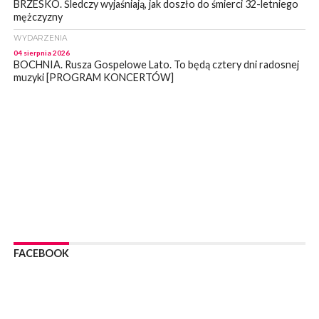
BRZESKO. Śledczy wyjaśniają, jak doszło do śmierci 32-letniego
mężczyzny
WYDARZENIA
04 sierpnia 2026
BOCHNIA. Rusza Gospelowe Lato. To będą cztery dni radosnej
muzyki [PROGRAM KONCERTÓW]
SPORT
04 sierpnia 2026
BOCHNIA. W niedzielę XXXII Memoriałowy Bieg Majora Bacy!
WYDARZENIA
04 sierpnia 2026
MAŁOPOLSKA. Liczba stulatków wciąż rośnie
ARTYKUŁ PARTNERSKI
04 sierpnia 2026
Codzienne nawyki, które wspierają zdrowie dziecka na dłużej
WYDARZENIA
FACEBOOK
04 sierpnia 2026
BRZESKO. Już jest Karta Mieszkańca Gminy Brzesko. Co to
oznacza?
WYDARZENIA
04 sierpnia 2026