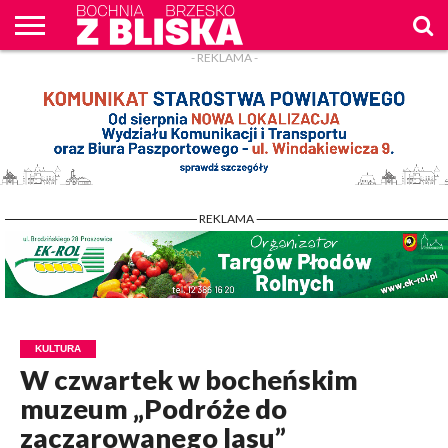
- REKLAMA -
O
NAS
WIADOMOŚCI
ZAPYTAM
CENNIK
KONTAKT
WPROST
REKLAM
- REKLAMA -
KULTURA
W czwartek w bocheńskim
muzeum „Podróże do
zaczarowanego lasu”