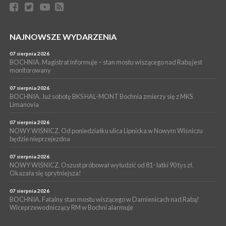
06 sierpnia 2026
BORZĘCIN. Już w najbliższy weekend XIX Borzęckie Święto
Grzyba: Zenek Martyniuk i Justyna Steczkowska
PIELGRZYMKA 2026
NAJNOWSZE WYDARZENIA
05 sierpnia 2026
Z BOCHNI NA JASNĄ GÓRĘ. Drugi dzień wędrówki [ZDJĘCIA]
07 sierpnia 2026
BOCHNIA. Magistrat informuje – stan mostu wiszącego nad Rabą jest
WYDARZENIA
monitorowany
05 sierpnia 2026
NASZ NEWS. Powstał Komitet Ochrony Ładu
07 sierpnia 2026
Przestrzennego Miasta Bochnia. To odpowiedź na działania
BOCHNIA. Już sobotę BKS HAL-MONT Bochnia zmierzy się z MKS
Limanovia
magistratu
07 sierpnia 2026
NOWY WIŚNICZ. Od poniedziałku ulica Lipnicka w Nowym Wiśniczu
będzie nieprzejezdna
07 sierpnia 2026
NOWY WIŚNICZ. Oszust próbował wyłudzić od 81- latki 90 tys zł.
Okazała się sprytniejsza!
07 sierpnia 2026
BOCHNIA. Fatalny stan mostu wiszącego w Damienicach nad Rabą!
Wiceprzewodniczący RM w Bochni alarmuje