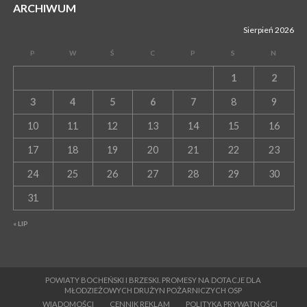
ARCHIWUM
Sierpień 2026
P
W
Ś
C
P
S
N
1
2
3
4
5
6
7
8
9
10
11
12
13
14
15
16
17
18
19
20
21
22
23
24
25
26
27
28
29
30
31
« LIP
POWIATY BOCHEŃSKI I BRZESKI. PROMESY NA DOTACJE DLA
MŁODZIEŻOWYCH DRUŻYN POŻARNICZYCH OSP
WIADOMOŚCI
CENNIK REKLAM
POLITYKA PRYWATNOŚCI