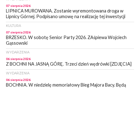
07 sierpnia 2026
LIPNICA MUROWANA. Zostanie wyremontowana droga w
Lipnicy Górnej. Podpisano umowę na realizację tej inwestycji
KULTURA
07 sierpnia 2026
BRZESKO. W sobotę Senior Party 2026. ZAśpiewa Wojciech
Gąssowski
WYDARZENIA
06 sierpnia 2026
Z BOCHNI NA JASNĄ GÓRĘ. Trzeci dzień wędrówki [ZDJĘCIA]
WYDARZENIA
06 sierpnia 2026
BOCHNIA. W niedzielę memoriałowy Bieg Majora Bacy. Będą
zmiany w organizacji ruchu [MAPA]
WYDARZENIA
06 sierpnia 2026
BOCHNIA. Podpisano umowę na wykonanie dokumentacji
projektowej przebudowy ulicy Dołuszyckiej
WYDARZENIA
06 sierpnia 2026
POWIAT BRZESKI. Blisko dzieci, blisko rodziców – warsztaty dla