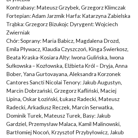
Kontrabasy: Mateusz Grzybek, Grzegorz Klimczak
Fortepian: Adam Jarzmik Harfa: Katarzyna Zabielska
Trąbka: Grzegorz Bizukojc Dyrygent: Wojciech
Zwierniak
Chór: Soprany: Maria Babicz, Magdalena Drozd,
Emila Pływacz, Klaudia Czyszczoń, Kinga Świerkosz,
Beata Kraska-Kosiara Alty: Iwona Gulińska, Iwona
Sułkowska – Kozłowska, Elżbieta Król – Dryja, Anna
Bober, Yana Gurtovayana, Aleksandra Korzonek
Cantores Sancti Nicolai Tenory: Jakub Augustyn,
Marcin Dobrzański, Grzegorz Kafliński, Maciej
Lipina, Oskar Łoziński, Łukasz Radecki, Mateusz
Radecki, Arkadiusz Reczek, Marcin Serwatka,
Dominik Turek, Mateusz Turek, Basy: Jakub
Gardziel, Przemysław Malaca, Kamil Malinowski,
Bartłomiej Nocoń, Krzysztof Przybyłowicz, Jakub