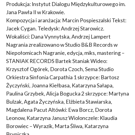
Produkcja: Instytut Dialogu Międzykulturowego im.
Jana Pawła II w Krakowie.
Kompozycja i aranżacja: Marcin Pospieszalski Tekst:
Jacek Cygan. Teledysk: Andrzej Starowicz.
Wokaliści: Dana Vynnytska, Andrzej Lampert
Nagrania zrealizowano w Studio B&B Records w
Niepołomicach Nagranie, edycja, miks, mastering –
STANIAK RECORDS Bartek Staniak Wideo:
Krzysztof Ogórek, Dorota Czoch, Sema Studio
Orkiestra Sinfonia Carpathia 1 skrzypce: Bartosz
Życzyński, Joanna Kiełbasa, Katarzyna Sałapa,
Paulina Grzybek, Alicja Bogucka 2 skrzypce: Martyna
Bulzak, Agata Życzyńska, Elżbieta Stawiarska,
Magdalena Pacut Altówki: Ewa Borcz, Dorota
Leonow, Katarzyna Janusz Wiolonczele: Klaudia
Borowiec – Wyrazik, Marta Śliwa, Katarzyna
Bryniczka