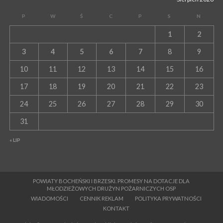
P
W
Ś
C
P
S
N
1
2
3
4
5
6
7
8
9
10
11
12
13
14
15
16
17
18
19
20
21
22
23
24
25
26
27
28
29
30
31
« LIP
POWIATY BOCHEŃSKI I BRZESKI. PROMESY NA DOTACJE DLA
MŁODZIEŻOWYCH DRUŻYN POŻARNICZYCH OSP
WIADOMOŚCI
CENNIK REKLAM
POLITYKA PRYWATNOŚCI
KONTAKT