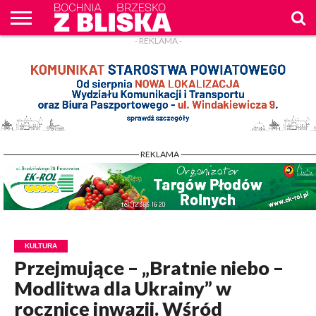
- REKLAMA -
O
NAS
WIADOMOŚCI
ZAPYTAM
CENNIK
KONTAKT
WPROST
REKLAM
- REKLAMA -
KULTURA
Przejmujące – „Bratnie niebo –
Modlitwa dla Ukrainy” w
rocznicę inwazji. Wśród