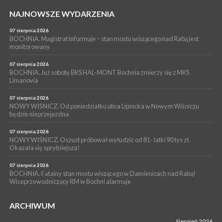
PIELGRZYMKA 2026
NAJNOWSZE WYDARZENIA
05 sierpnia 2026
Z BOCHNI NA JASNĄ GÓRĘ. Drugi dzień wędrówki [ZDJĘCIA]
07 sierpnia 2026
BOCHNIA. Magistrat informuje – stan mostu wiszącego nad Rabą jest
WYDARZENIA
monitorowany
05 sierpnia 2026
NASZ NEWS. Powstał Komitet Ochrony Ładu
07 sierpnia 2026
Przestrzennego Miasta Bochnia. To odpowiedź na działania
BOCHNIA. Już sobotę BKS HAL-MONT Bochnia zmierzy się z MKS
Limanovia
magistratu
07 sierpnia 2026
NOWY WIŚNICZ. Od poniedziałku ulica Lipnicka w Nowym Wiśniczu
będzie nieprzejezdna
07 sierpnia 2026
NOWY WIŚNICZ. Oszust próbował wyłudzić od 81- latki 90 tys zł.
Okazała się sprytniejsza!
07 sierpnia 2026
BOCHNIA. Fatalny stan mostu wiszącego w Damienicach nad Rabą!
Wiceprzewodniczący RM w Bochni alarmuje
ARCHIWUM
Sierpień 2026