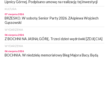
Lipnicy Górnej. Podpisano umowę na realizację tej inwestycji
KULTURA
07 sierpnia 2026
BRZESKO. W sobotę Senior Party 2026. ZAśpiewa Wojciech
Gąssowski
WYDARZENIA
06 sierpnia 2026
Z BOCHNI NA JASNĄ GÓRĘ. Trzeci dzień wędrówki [ZDJĘCIA]
WYDARZENIA
06 sierpnia 2026
BOCHNIA. W niedzielę memoriałowy Bieg Majora Bacy. Będą
zmiany w organizacji ruchu [MAPA]
WYDARZENIA
06 sierpnia 2026
BOCHNIA. Podpisano umowę na wykonanie dokumentacji
projektowej przebudowy ulicy Dołuszyckiej
WYDARZENIA
06 sierpnia 2026
POWIAT BRZESKI. Blisko dzieci, blisko rodziców – warsztaty dla
rodziców
WYDARZENIA