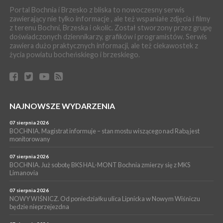
BOCHNIA. W niedzielę Muzyczna Altana, a w niej Orkiestra Dęta
Portal Bochnia i Brzesko z bliska to nowoczesny serwis
Kopalni Soli Bochnia
zawierający nie tylko informacje , ale też wspaniałe zdjęcia i filmy
z terenu Bochni, Brzeska i okolic. Został stworzony przez grupę
WYDARZENIA
doświadczonych dziennikarzy, grafików i programistów. Serwis
06 sierpnia 2026
zawiera dużo praktycznych informacji, ale też ciekawostek z
BRZESKO. Lepsze warunki dla strażaków z OSP Okocim!
życia powiatu bocheńskiego i brzeskiego.
WYDARZENIA
06 sierpnia 2026
BORZĘCIN. Już w najbliższy weekend XIX Borzęckie Święto
Grzyba: Zenek Martyniuk i Justyna Steczkowska
PIELGRZYMKA 2026
NAJNOWSZE WYDARZENIA
05 sierpnia 2026
Z BOCHNI NA JASNĄ GÓRĘ. Drugi dzień wędrówki [ZDJĘCIA]
07 sierpnia 2026
BOCHNIA. Magistrat informuje – stan mostu wiszącego nad Rabą jest
WYDARZENIA
monitorowany
05 sierpnia 2026
NASZ NEWS. Powstał Komitet Ochrony Ładu
07 sierpnia 2026
Przestrzennego Miasta Bochnia. To odpowiedź na działania
BOCHNIA. Już sobotę BKS HAL-MONT Bochnia zmierzy się z MKS
Limanovia
magistratu
07 sierpnia 2026
NOWY WIŚNICZ. Od poniedziałku ulica Lipnicka w Nowym Wiśniczu
będzie nieprzejezdna