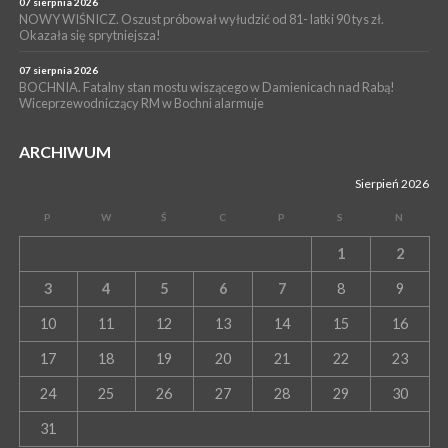
07 sierpnia 2026
NOWY WIŚNICZ. Oszust próbował wyłudzić od 81- latki 90 tys zł.
Okazała się sprytniejsza!
07 sierpnia 2026
BOCHNIA. Fatalny stan mostu wiszącego w Damienicach nad Rabą!
Wiceprzewodniczący RM w Bochni alarmuje
ARCHIWUM
Sierpień 2026
P
W
Ś
C
P
S
N
1
2
3
4
5
6
7
8
9
10
11
12
13
14
15
16
17
18
19
20
21
22
23
24
25
26
27
28
29
30
31