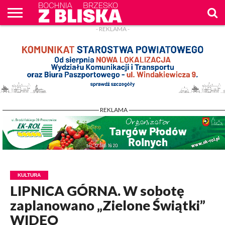
- REKLAMA -
O
NAS
WIADOMOŚCI
ZAPYTAM
CENNIK
KONTAKT
WPROST
REKLAM
- REKLAMA -
KULTURA
LIPNICA GÓRNA. W sobotę
zaplanowano „Zielone Świątki”
WIDEO