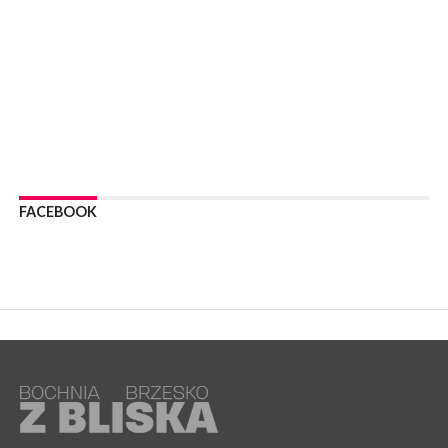
WYDARZENIA
06 sierpnia 2026
BOCHNIA. Podpisano umowę na wykonanie dokumentacji
projektowej przebudowy ulicy Dołuszyckiej
WYDARZENIA
06 sierpnia 2026
POWIAT BRZESKI. Blisko dzieci, blisko rodziców – warsztaty dla
rodziców
WYDARZENIA
06 sierpnia 2026
FACEBOOK
POWIAT BRZESKI. W Wytrzyszczce karetka zderzyła się z
samochodem osobowym
WYDARZENIA
06 sierpnia 2026
BOCHNIA. Dziś w muzeum kolejne spotkanie w ramach
Wakacyjnej Akademii Muzealnej
WYDARZENIA
06 sierpnia 2026
LIPNICA MUROWANA. Oddaj krew, pomóż potrzebującym!
KULTURA
06 sierpnia 2026