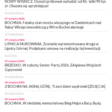
NOWY WIŚNICZ. Oszust próbował wyłudzić od 81- latki 90 tys
zł. Okazała się sprytniejsza!
WYDARZENIA
07 sierpnia 2026
BOCHNIA. Fatalny stan mostu wiszącego w Damienicach nad
Rabą! Wiceprzewodniczący RM w Bochni alarmuje
WYDARZENIA
07 sierpnia 2026
LIPNICA MUROWANA. Zostanie wyremontowana droga w
Lipnicy Górnej. Podpisano umowę na realizację tej inwestycji
KULTURA
07 sierpnia 2026
BRZESKO. W sobotę Senior Party 2026. ZAśpiewa Wojciech
Gąssowski
WYDARZENIA
06 sierpnia 2026
Z BOCHNI NA JASNĄ GÓRĘ. Trzeci dzień wędrówki [ZDJĘCIA]
WYDARZENIA
06 sierpnia 2026
BOCHNIA. W niedzielę memoriałowy Bieg Majora Bacy. Będą
zmiany w organizacji ruchu [MAPA]