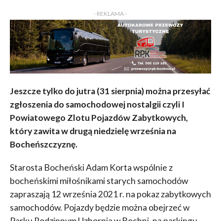
KOMENTARZY
- REKLAMA -
Jeszcze tylko do jutra (31 sierpnia) można przesyłać
zgłoszenia do samochodowej nostalgii czyli I
Powiatowego Zlotu Pojazdów Zabytkowych,
który zawita w drugą niedzielę września na
Bocheńszczyznę.
Starosta Bocheński Adam Korta wspólnie z
bocheńskimi miłośnikami starych samochodów
zapraszają 12 września 2021 r. na pokaz zabytkowych
samochodów. Pojazdy będzie można obejrzeć w
Parku Rodzinnym Uzbornia w Bochni, na parkingu