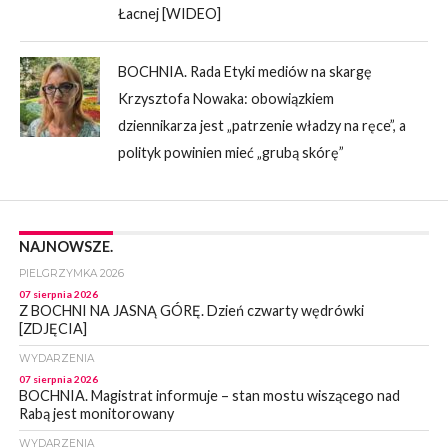
Łacnej [WIDEO]
BOCHNIA. Rada Etyki mediów na skargę
Krzysztofa Nowaka: obowiązkiem
dziennikarza jest „patrzenie władzy na ręce”, a
polityk powinien mieć „grubą skórę”
NAJNOWSZE.
PIELGRZYMKA 2026
07 sierpnia 2026
Z BOCHNI NA JASNĄ GÓRĘ. Dzień czwarty wędrówki
[ZDJĘCIA]
WYDARZENIA
07 sierpnia 2026
BOCHNIA. Magistrat informuje – stan mostu wiszącego nad
Rabą jest monitorowany
WYDARZENIA