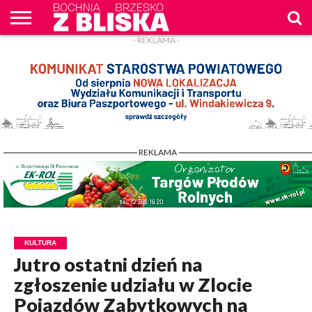
- REKLAMA -
O
NAS
WIADOMOŚCI
ZAPYTAM
CENNIK
KONTAKT
WPROST
REKLAM
- REKLAMA -
KULTURA
Jutro ostatni dzień na
zgłoszenie udziału w Zlocie
Pojazdów Zabytkowych na