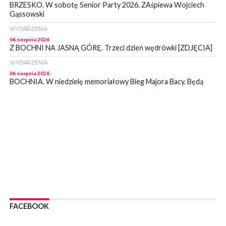
BRZESKO. W sobotę Senior Party 2026. ZAśpiewa Wojciech
Gąssowski
WYDARZENIA
06 sierpnia 2026
Z BOCHNI NA JASNĄ GÓRĘ. Trzeci dzień wędrówki [ZDJĘCIA]
WYDARZENIA
06 sierpnia 2026
BOCHNIA. W niedzielę memoriałowy Bieg Majora Bacy. Będą
zmiany w organizacji ruchu [MAPA]
WYDARZENIA
06 sierpnia 2026
BOCHNIA. Podpisano umowę na wykonanie dokumentacji
projektowej przebudowy ulicy Dołuszyckiej
WYDARZENIA
06 sierpnia 2026
POWIAT BRZESKI. Blisko dzieci, blisko rodziców – warsztaty dla
rodziców
WYDARZENIA
06 sierpnia 2026
FACEBOOK
POWIAT BRZESKI. W Wytrzyszczce karetka zderzyła się z
samochodem osobowym