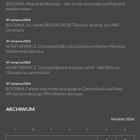
BOCHNIA. Magistrat informuje – stan mostu wiszącego nad Rabą jest
WYDARZENIA
monitorowany
05 sierpnia 2026
NASZ NEWS. Powstał Komitet Ochrony Ładu
07 sierpnia 2026
Przestrzennego Miasta Bochnia. To odpowiedź na działania
BOCHNIA. Już sobotę BKS HAL-MONT Bochnia zmierzy się z MKS
Limanovia
magistratu
07 sierpnia 2026
NOWY WIŚNICZ. Od poniedziałku ulica Lipnicka w Nowym Wiśniczu
będzie nieprzejezdna
07 sierpnia 2026
NOWY WIŚNICZ. Oszust próbował wyłudzić od 81- latki 90 tys zł.
Okazała się sprytniejsza!
07 sierpnia 2026
BOCHNIA. Fatalny stan mostu wiszącego w Damienicach nad Rabą!
Wiceprzewodniczący RM w Bochni alarmuje
ARCHIWUM
Sierpień 2026
P
W
Ś
C
P
S
N