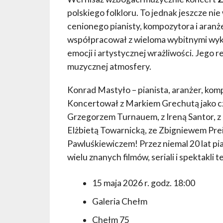
polskiego folkloru. To jednak jeszcze nie
cenionego pianisty, kompozytora i aranż
współpracował z wieloma wybitnymi wy
emocji i artystycznej wrażliwości. Jego 
muzycznej atmosfery.
Konrad Mastyło – pianista, aranżer, kom
Koncertował z Markiem Grechutą jako c
Grzegorzem Turnauem, z Ireną Santor, z 
Elżbietą Towarnicką, ze Zbigniewem Pr
Pawluśkiewiczem! Przez niemal 20 lat pi
wielu znanych filmów, seriali i spektakli t
15 maja 2026 r. godz. 18:00
Galeria Chełm
Chełm 75