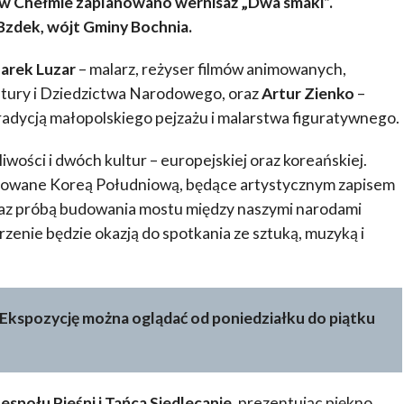
m w Chełmie zaplanowano wernisaż „Dwa smaki”.
Bzdek, wójt Gminy Bochnia.
arek Luzar
– malarz, reżyser filmów animowanych,
ltury i Dziedzictwa Narodowego, oraz
Artur Zienko
–
tradycją małopolskiego pejzażu i malarstwa figuratywnego.
wości i dwóch kultur – europejskiej oraz koreańskiej.
pirowane Koreą Południową, będące artystycznym zapisem
oraz próbą budowania mostu między naszymi narodami
zenie będzie okazją do spotkania ze sztuką, muzyką i
Ekspozycję można oglądać od poniedziałku do piątku
espołu Pieśni i Tańca Siedlecanie
, prezentując piękno