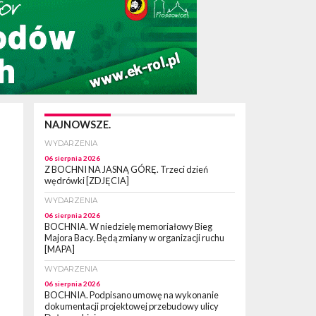
NAJNOWSZE.
WYDARZENIA
06 sierpnia 2026
Z BOCHNI NA JASNĄ GÓRĘ. Trzeci dzień
wędrówki [ZDJĘCIA]
WYDARZENIA
06 sierpnia 2026
BOCHNIA. W niedzielę memoriałowy Bieg
Majora Bacy. Będą zmiany w organizacji ruchu
[MAPA]
WYDARZENIA
06 sierpnia 2026
BOCHNIA. Podpisano umowę na wykonanie
dokumentacji projektowej przebudowy ulicy