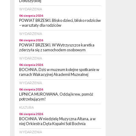
Dołuszyckiej
WYDARZENIA
06 sierpnia 2026
POWIAT BRZESKI. Blisko dzieci, blisko rodziców
– warsztaty dla rodziców
WYDARZENIA
06 sierpnia 2026
POWIAT BRZESKI. W Wytrzyszczce karetka
zderzyła się z samochodem osobowym
WYDARZENIA
06 sierpnia 2026
BOCHNIA. Dziś w muzeum kolejne spotkanie w
ramach Wakacyjnej Akademii Muzealnej
WYDARZENIA
06 sierpnia 2026
LIPNICA MUROWANA. Oddaj krew, pomóż
potrzebującym!
KULTURA
06 sierpnia 2026
BOCHNIA. W niedzielę Muzyczna Altana, a w
niej Orkiestra Dęta Kopalni Soli Bochnia
WYDARZENIA