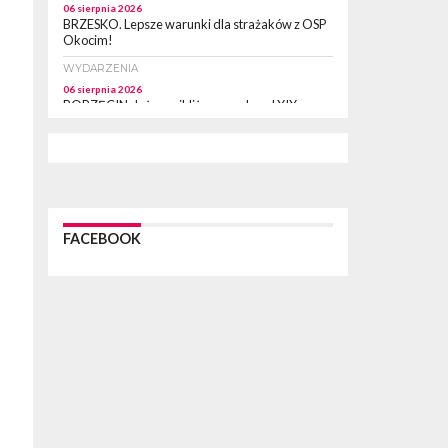
06 sierpnia 2026
BRZESKO. Lepsze warunki dla strażaków z OSP
Okocim!
WYDARZENIA
06 sierpnia 2026
BORZĘCIN. Już w najbliższy weekend XIX
Borzęckie Święto Grzyba: Zenek Martyniuk i
Justyna Steczkowska
PIELGRZYMKA 2026
05 sierpnia 2026
Z BOCHNI NA JASNĄ GÓRĘ. Drugi dzień
wędrówki [ZDJĘCIA]
FACEBOOK
WYDARZENIA
05 sierpnia 2026
NASZ NEWS. Powstał Komitet Ochrony Ładu
Przestrzennego Miasta Bochnia. To odpowiedź
na działania magistratu
WYDARZENIA
05 sierpnia 2026
LIPNICA MUROWANA. Na święcie gminy zagra
zespół Kombi [PROGRAM]
WYDARZENIA
05 sierpnia 2026