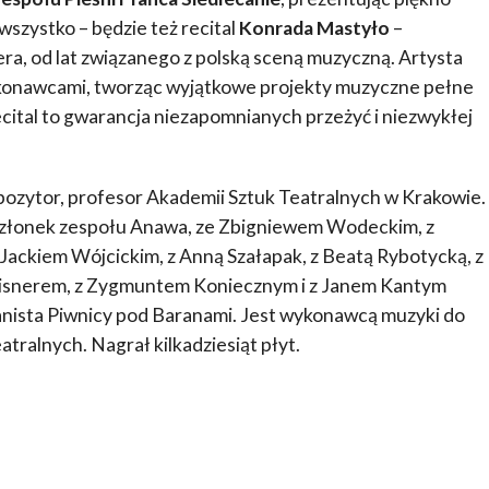
 wszystko – będzie też recital
Konrada Mastyło
–
era, od lat związanego z polską sceną muzyczną. Artysta
konawcami, tworząc wyjątkowe projekty muzyczne pełne
recital to gwarancja niezapomnianych przeżyć i niezwykłej
pozytor, profesor Akademii Sztuk Teatralnych w Krakowie.
złonek zespołu Anawa, ze Zbigniewem Wodeckim, z
Jackiem Wójcickim, z Anną Szałapak, z Beatą Rybotycką, z
eisnerem, z Zygmuntem Koniecznym i z Janem Kantym
anista Piwnicy pod Baranami. Jest wykonawcą muzyki do
eatralnych. Nagrał kilkadziesiąt płyt.