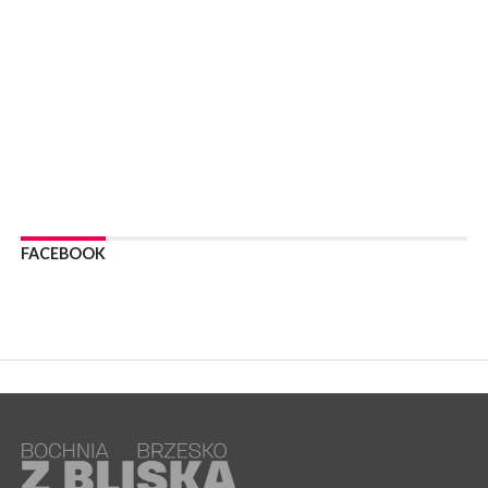
zmiany w organizacji ruchu [MAPA]
WYDARZENIA
06 sierpnia 2026
BOCHNIA. Podpisano umowę na wykonanie dokumentacji
projektowej przebudowy ulicy Dołuszyckiej
WYDARZENIA
06 sierpnia 2026
POWIAT BRZESKI. Blisko dzieci, blisko rodziców – warsztaty dla
rodziców
WYDARZENIA
06 sierpnia 2026
FACEBOOK
POWIAT BRZESKI. W Wytrzyszczce karetka zderzyła się z
samochodem osobowym
WYDARZENIA
06 sierpnia 2026
BOCHNIA. Dziś w muzeum kolejne spotkanie w ramach
Wakacyjnej Akademii Muzealnej
WYDARZENIA
06 sierpnia 2026
LIPNICA MUROWANA. Oddaj krew, pomóż potrzebującym!
KULTURA