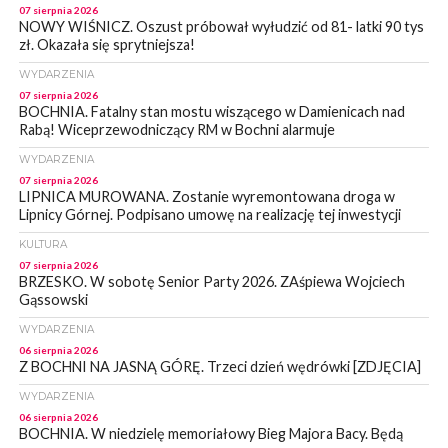
07 sierpnia 2026
NOWY WIŚNICZ. Oszust próbował wyłudzić od 81- latki 90 tys
zł. Okazała się sprytniejsza!
WYDARZENIA
07 sierpnia 2026
BOCHNIA. Fatalny stan mostu wiszącego w Damienicach nad
Rabą! Wiceprzewodniczący RM w Bochni alarmuje
WYDARZENIA
07 sierpnia 2026
LIPNICA MUROWANA. Zostanie wyremontowana droga w
Lipnicy Górnej. Podpisano umowę na realizację tej inwestycji
KULTURA
07 sierpnia 2026
BRZESKO. W sobotę Senior Party 2026. ZAśpiewa Wojciech
Gąssowski
WYDARZENIA
06 sierpnia 2026
Z BOCHNI NA JASNĄ GÓRĘ. Trzeci dzień wędrówki [ZDJĘCIA]
WYDARZENIA
06 sierpnia 2026
BOCHNIA. W niedzielę memoriałowy Bieg Majora Bacy. Będą