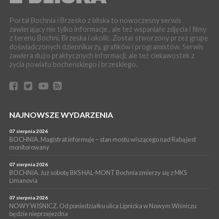
06 sierpnia 2026
BOCHNIA. W niedzielę Muzyczna Altana, a w niej Orkiestra Dęta
Portal Bochnia i Brzesko z bliska to nowoczesny serwis
Kopalni Soli Bochnia
zawierający nie tylko informacje , ale też wspaniałe zdjęcia i filmy
z terenu Bochni, Brzeska i okolic. Został stworzony przez grupę
WYDARZENIA
doświadczonych dziennikarzy, grafików i programistów. Serwis
06 sierpnia 2026
zawiera dużo praktycznych informacji, ale też ciekawostek z
BRZESKO. Lepsze warunki dla strażaków z OSP Okocim!
życia powiatu bocheńskiego i brzeskiego.
WYDARZENIA
06 sierpnia 2026
BORZĘCIN. Już w najbliższy weekend XIX Borzęckie Święto
Grzyba: Zenek Martyniuk i Justyna Steczkowska
PIELGRZYMKA 2026
NAJNOWSZE WYDARZENIA
05 sierpnia 2026
Z BOCHNI NA JASNĄ GÓRĘ. Drugi dzień wędrówki [ZDJĘCIA]
07 sierpnia 2026
BOCHNIA. Magistrat informuje – stan mostu wiszącego nad Rabą jest
WYDARZENIA
monitorowany
05 sierpnia 2026
NASZ NEWS. Powstał Komitet Ochrony Ładu
07 sierpnia 2026
Przestrzennego Miasta Bochnia. To odpowiedź na działania
BOCHNIA. Już sobotę BKS HAL-MONT Bochnia zmierzy się z MKS
Limanovia
magistratu
07 sierpnia 2026
NOWY WIŚNICZ. Od poniedziałku ulica Lipnicka w Nowym Wiśniczu
będzie nieprzejezdna