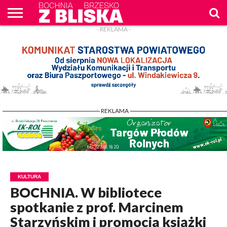
- REKLAMA -
O
NAS
WIADOMOŚCI
ZAPYTAM
CENNIK
KONTAKT
WPROST
REKLAM
- REKLAMA -
KULTURA
BOCHNIA. W bibliotece
spotkanie z prof. Marcinem
Starzyńskim i promocja książki