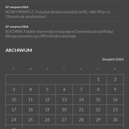
07 sierpnia 2026
NOWY WIŚNICZ. Oszust próbował wyłudzić od 81- latki 90 tys zł.
Okazała się sprytniejsza!
07 sierpnia 2026
BOCHNIA. Fatalny stan mostu wiszącego w Damienicach nad Rabą!
Wiceprzewodniczący RM w Bochni alarmuje
ARCHIWUM
Sierpień 2026
P
W
Ś
C
P
S
N
1
2
3
4
5
6
7
8
9
10
11
12
13
14
15
16
17
18
19
20
21
22
23
24
25
26
27
28
29
30