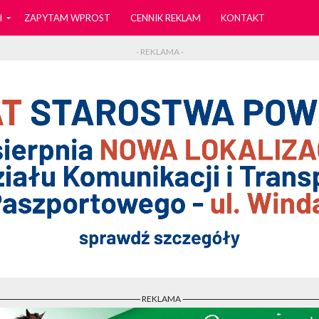
I
ZAPYTAM WPROST
CENNIK REKLAM
KONTAKT
- REKLAMA -
- REKLAMA -