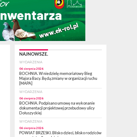
NAJNOWSZE.
WYDARZENIA
06 sierpnia 2026
BOCHNIA. W niedzielę memoriałowy Bieg
Majora Bacy. Będą zmiany w organizacji ruchu
[MAPA]
WYDARZENIA
06 sierpnia 2026
BOCHNIA. Podpisano umowę na wykonanie
dokumentacji projektowej przebudowy ulicy
Dołuszyckiej
WYDARZENIA
06 sierpnia 2026
POWIAT BRZESKI. Blisko dzieci, blisko rodziców