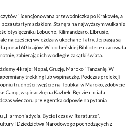
zczytów i licencjonowana przewodniczka po Krakowie, a
e poza utartym szlakiem. Stanęła na najwyższym wulkanie
ześciotysięczniku Lobuche, Kilimandżaro, Elbrusie,
ale najczęściej wyjeżdża w ukochane Tatry. Jej pasją są
ła ponad 60 krajów. W bocheńskiej Bibliotece czarowała
otnie, zabierając ich w odległe zakątki świata.
iemy 4 kraje: Nepal, Gruzję, Maroko i Tanzanię. W
zapomniany trekking lub wspinaczkę. Podczas prelekcji
opniu trudności: wejście na Toubkal w Maroko, zdobycie
se Camp, wspinaczkę na Kazbek. Będzie chciała
odczas wieczoru prelegentka odpowie na pytania
„Harmonia życia. Bycie i czas w literaturze”,
ultury i Dziedzictwa Narodowego pochodzących z