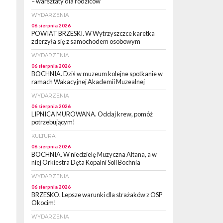
– warsztaty dla rodziców
WYDARZENIA
06 sierpnia 2026
POWIAT BRZESKI. W Wytrzyszczce karetka
zderzyła się z samochodem osobowym
WYDARZENIA
06 sierpnia 2026
BOCHNIA. Dziś w muzeum kolejne spotkanie w
ramach Wakacyjnej Akademii Muzealnej
WYDARZENIA
06 sierpnia 2026
LIPNICA MUROWANA. Oddaj krew, pomóż
potrzebującym!
KULTURA
06 sierpnia 2026
BOCHNIA. W niedzielę Muzyczna Altana, a w
niej Orkiestra Dęta Kopalni Soli Bochnia
WYDARZENIA
06 sierpnia 2026
BRZESKO. Lepsze warunki dla strażaków z OSP
Okocim!
WYDARZENIA