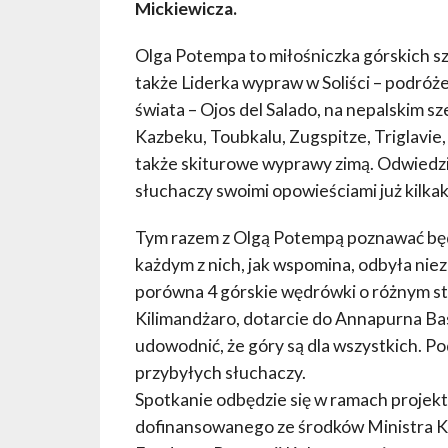
Mickiewicza.
Olga Potempa to miłośniczka górskich s
także Liderka wypraw w Soliści – podróż
świata – Ojos del Salado, na nepalskim s
Kazbeku, Toubkalu, Zugspitze, Triglavie, 
także skiturowe wyprawy zimą. Odwiedzi
słuchaczy swoimi opowieściami już kilkakr
Tym razem z Olgą Potempą poznawać będz
każdym z nich, jak wspomina, odbyła nie
porówna 4 górskie wędrówki o różnym st
Kilimandżaro, dotarcie do Annapurna Ba
udowodnić, że góry są dla wszystkich. P
przybyłych słuchaczy.
Spotkanie odbędzie się w ramach projektu 
dofinansowanego ze środków Ministra K