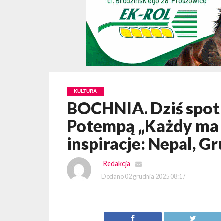
KULTURA
BOCHNIA. Dziś spot
Potempą „Każdy ma s
inspiracje: Nepal, G
Redakcja
Dodano
02 grudnia 2025 08:17