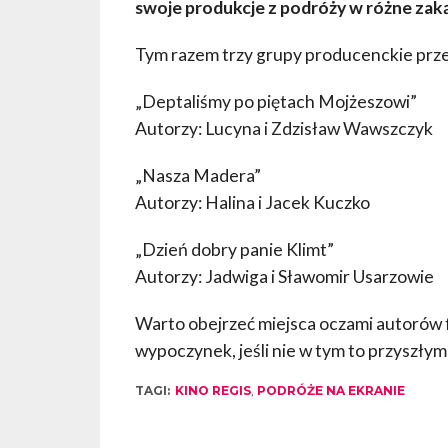
swoje produkcje z podróży w różne zaką
Tym razem trzy grupy producenckie przed
„Deptaliśmy po piętach Mojżeszowi”
Autorzy: Lucyna i Zdzisław Wawszczyk
„Nasza Madera”
Autorzy: Halina i Jacek Kuczko
„Dzień dobry panie Klimt”
Autorzy: Jadwiga i Sławomir Usarzowie
Warto obejrzeć miejsca oczami autorów f
wypoczynek, jeśli nie w tym to przyszłym
TAGI:
KINO REGIS
,
PODRÓŻE NA EKRANIE