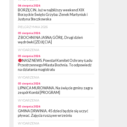
06 sierpnia 2026
BORZĘCIN. Już w najbliższy weekend XIX
Borzęckie Święto Grzyba: Zenek Martyniuk i
Justyna Steczkowska
PIELGRZYMKA 2026
05 sierpnia 2026
Z BOCHNI NA JASNĄ GÓRĘ. Drugi dzień
wędrówki [ZDJĘCIA]
WYDARZENIA
05 sierpnia 2026
NASZ NEWS. Powstał Komitet Ochrony Ładu
Przestrzennego Miasta Bochnia. To odpowiedź
na działania magistratu
WYDARZENIA
05 sierpnia 2026
LIPNICA MUROWANA. Na święcie gminy zagra
zespół Kombi [PROGRAM]
WYDARZENIA
05 sierpnia 2026
GMINA DRWINIA. 45 dzieci będzie się uczyć
pływać. Zajęcia ruszą we wrześniu
WYDARZENIA