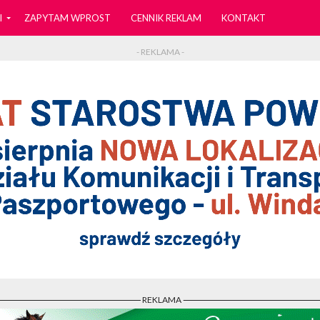
I
ZAPYTAM WPROST
CENNIK REKLAM
KONTAKT
- REKLAMA -
- REKLAMA -