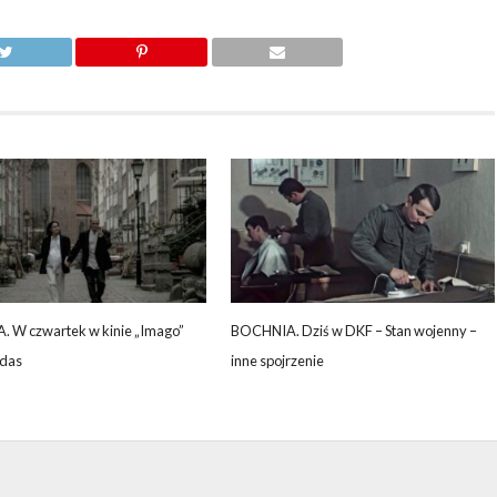
 W czwartek w kinie „Imago”
BOCHNIA. Dziś w DKF – Stan wojenny –
jdas
inne spojrzenie