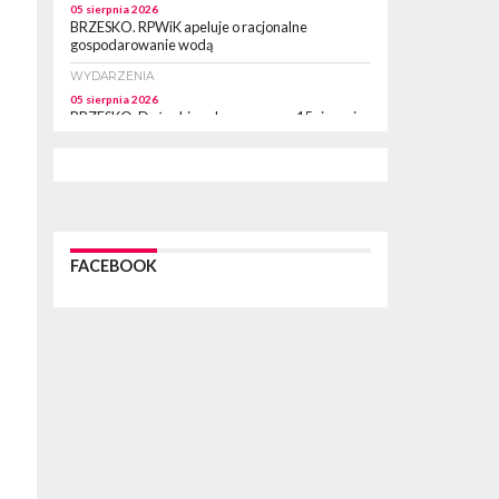
05 sierpnia 2026
BRZESKO. RPWiK apeluje o racjonalne
gospodarowanie wodą
WYDARZENIA
05 sierpnia 2026
BRZESKO. Dożynki zaplanowano na 15 sierpnia
WYDARZENIA
04 sierpnia 2026
MASZKIENICE. Pies pogryzł 3-letnią
dziewczynkę. Śmigłowiec zabrał dziecko do
szpitala w Krakowie
PIELGRZYMKA 2026
FACEBOOK
04 sierpnia 2026
Z BOCHNI NA JASNĄ GÓRĘ. Pierwszy dzień
wędrówki [ZDJĘCIA]
WYDARZENIA
04 sierpnia 2026
BRZESKO. Śledczy wyjaśniają, jak doszło do
śmierci 32-letniego mężczyzny
WYDARZENIA
04 sierpnia 2026
BOCHNIA. Rusza Gospelowe Lato. To będą
cztery dni radosnej muzyki [PROGRAM