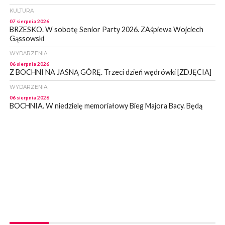
KULTURA
07 sierpnia 2026
BRZESKO. W sobotę Senior Party 2026. ZAśpiewa Wojciech
Gąssowski
WYDARZENIA
06 sierpnia 2026
Z BOCHNI NA JASNĄ GÓRĘ. Trzeci dzień wędrówki [ZDJĘCIA]
WYDARZENIA
06 sierpnia 2026
BOCHNIA. W niedzielę memoriałowy Bieg Majora Bacy. Będą
zmiany w organizacji ruchu [MAPA]
WYDARZENIA
06 sierpnia 2026
BOCHNIA. Podpisano umowę na wykonanie dokumentacji
projektowej przebudowy ulicy Dołuszyckiej
WYDARZENIA
06 sierpnia 2026
POWIAT BRZESKI. Blisko dzieci, blisko rodziców – warsztaty dla
rodziców
WYDARZENIA