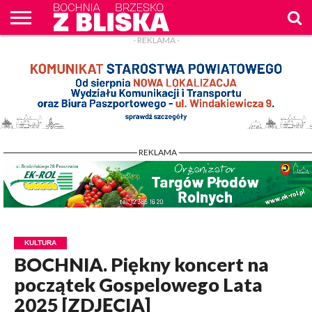
- REKLAMA -
O
NAS
WIADOMOŚCI
ZAPYTAM
CENNIK
KONTAKT
WPROST
REKLAM
- REKLAMA -
KULTURA
BOCHNIA. Piękny koncert na
początek Gospelowego Lata
2025 [ZDJĘCIA]