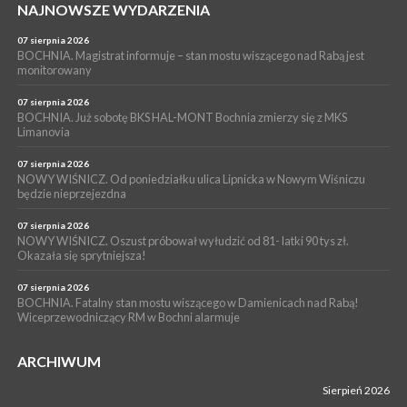
PIELGRZYMKA 2026
NAJNOWSZE WYDARZENIA
05 sierpnia 2026
Z BOCHNI NA JASNĄ GÓRĘ. Drugi dzień wędrówki [ZDJĘCIA]
07 sierpnia 2026
BOCHNIA. Magistrat informuje – stan mostu wiszącego nad Rabą jest
WYDARZENIA
monitorowany
05 sierpnia 2026
NASZ NEWS. Powstał Komitet Ochrony Ładu
07 sierpnia 2026
Przestrzennego Miasta Bochnia. To odpowiedź na działania
BOCHNIA. Już sobotę BKS HAL-MONT Bochnia zmierzy się z MKS
Limanovia
magistratu
07 sierpnia 2026
NOWY WIŚNICZ. Od poniedziałku ulica Lipnicka w Nowym Wiśniczu
będzie nieprzejezdna
07 sierpnia 2026
NOWY WIŚNICZ. Oszust próbował wyłudzić od 81- latki 90 tys zł.
Okazała się sprytniejsza!
07 sierpnia 2026
BOCHNIA. Fatalny stan mostu wiszącego w Damienicach nad Rabą!
Wiceprzewodniczący RM w Bochni alarmuje
ARCHIWUM
Sierpień 2026