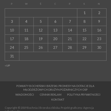
P
W
Ś
C
P
S
N
1
2
3
4
5
6
7
8
9
10
11
12
13
14
15
16
17
18
19
20
21
22
23
24
25
26
27
28
29
30
31
« LIP
POWIATY BOCHEŃSKI I BRZESKI. PROMESY NA DOTACJE DLA
MŁODZIEŻOWYCH DRUŻYN POŻARNICZYCH OSP
WIADOMOŚCI
CENNIK REKLAM
POLITYKA PRYWATNOŚCI
KONTAKT
Copyright © 2019 Bochnia i Brzesko z bliska. Projekt graficzny: Agencja