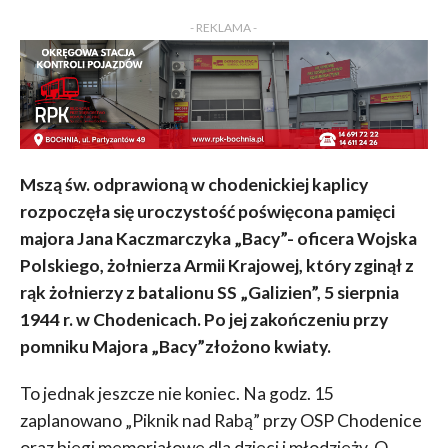
KOMENTARZY
- REKLAMA -
Mszą św. odprawioną w chodenickiej kaplicy
rozpoczęła się uroczystość poświęcona pamięci
majora Jana Kaczmarczyka „Bacy”- oficera Wojska
Polskiego, żołnierza Armii Krajowej, który zginął z
rąk żołnierzy z batalionu SS „Galizien”, 5 sierpnia
1944 r. w Chodenicach. Po jej zakończeniu przy
pomniku Majora „Bacy”złożono kwiaty.
To jednak jeszcze nie koniec. Na godz. 15
zaplanowano „Piknik nad Rabą” przy OSP Chodenice
oraz biegi memoriałowe dla dzieci i młodzieży. O