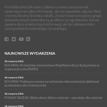
Portal Bochnia i Brzesko z bliska to nowoczesny serwis
PIELGRZYMKA 2026
zawierający nie tylko informacje , ale też wspaniałe zdjęcia i filmy
04 sierpnia 2026
z terenu Bochni, Brzeska i okolic. Został stworzony przez grupę
Z BOCHNI NA JASNĄ GÓRĘ. Pierwszy dzień wędrówki
doświadczonych dziennikarzy, grafików i programistów. Serwis
[ZDJĘCIA]
zawiera dużo praktycznych informacji, ale też ciekawostek z
WYDARZENIA
życia powiatu bocheńskiego i brzeskiego.
04 sierpnia 2026
BRZESKO. Śledczy wyjaśniają, jak doszło do śmierci 32-letniego
mężczyzny
WYDARZENIA
NAJNOWSZE WYDARZENIA
04 sierpnia 2026
BOCHNIA. Rusza Gospelowe Lato. To będą cztery dni radosnej
muzyki [PROGRAM KONCERTÓW]
06 sierpnia 2026
BOCHNIA. W niedzielę memoriałowy Bieg Majora Bacy. Będą zmiany w
SPORT
organizacji ruchu [MAPA]
04 sierpnia 2026
BOCHNIA. W niedzielę XXXII Memoriałowy Bieg Majora Bacy!
06 sierpnia 2026
BOCHNIA. Podpisano umowę na wykonanie dokumentacji projektowej
przebudowy ulicy Dołuszyckiej
06 sierpnia 2026
POWIAT BRZESKI. Blisko dzieci, blisko rodziców – warsztaty dla rodziców
06 sierpnia 2026