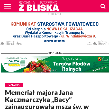
- REKLAMA -
O
NAS
WIADOMOŚCI
ZAPYTAM
CENNIK
KONTAKT
WPROST
REKLAM
- REKLAMA -
GALERIA
Memeriał majora Jana
Kaczmarczyka „Bacy”
zainaugurowała msza św. w