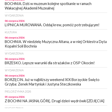
BOCHNIA. Dziś w muzeum kolejne spotkanie w ramach
Wakacyjnej Akademii Muzealnej
WYDARZENIA
06 sierpnia 2026
LIPNICA MUROWANA. Oddaj krew, pomóż potrzebującym!
KULTURA
06 sierpnia 2026
BOCHNIA. W niedzielę Muzyczna Altana, a w niej Orkiestra Dęta
Kopalni Soli Bochnia
WYDARZENIA
06 sierpnia 2026
BRZESKO. Lepsze warunki dla strażaków z OSP Okocim!
WYDARZENIA
06 sierpnia 2026
BORZĘCIN. Już w najbliższy weekend XIX Borzęckie Święto
Grzyba: Zenek Martyniuk i Justyna Steczkowska
PIELGRZYMKA 2026
05 sierpnia 2026
Z BOCHNI NA JASNĄ GÓRĘ. Drugi dzień wędrówki [ZDJĘCIA]
WYDARZENIA