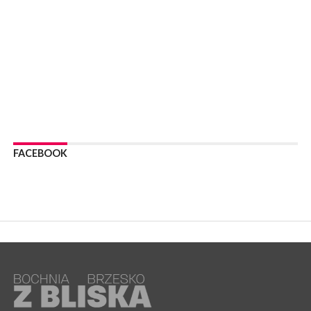
05 sierpnia 2026
NASZ NEWS. Powstał Komitet Ochrony Ładu
Przestrzennego Miasta Bochnia. To odpowiedź na działania
magistratu
WYDARZENIA
05 sierpnia 2026
LIPNICA MUROWANA. Na święcie gminy zagra zespół Kombi
[PROGRAM]
WYDARZENIA
05 sierpnia 2026
GMINA DRWINIA. 45 dzieci będzie się uczyć pływać. Zajęcia
FACEBOOK
ruszą we wrześniu
WYDARZENIA
05 sierpnia 2026
BRZESKO. RPWiK apeluje o racjonalne gospodarowanie wodą
WYDARZENIA
05 sierpnia 2026
BRZESKO. Dożynki zaplanowano na 15 sierpnia
WYDARZENIA
04 sierpnia 2026
MASZKIENICE. Pies pogryzł 3-letnią dziewczynkę. Śmigłowiec
zabrał dziecko do szpitala w Krakowie