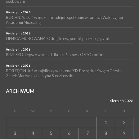
oznacza?
osobowym
06 sierpnia 2026
BOCHNIA. Dziś w muzeum kolejne spotkanie w ramach Wakacyjnej
Akademii Muzealnej
06 sierpnia 2026
LIPNICA MUROWANA. Oddaj krew, pomóż potrzebującym!
06 sierpnia 2026
BRZESKO. Lepsze warunki dla strażaków z OSP Okocim!
06 sierpnia 2026
BORZĘCIN. Już w najbliższy weekend XIX Borzęckie Święto Grzyba:
Zenek Martyniuk i Justyna Steczkowska
ARCHIWUM
Sierpień 2026
P
W
Ś
C
P
S
N
1
2
3
4
5
6
7
8
9