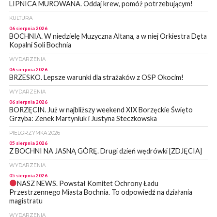
LIPNICA MUROWANA. Oddaj krew, pomóż potrzebującym!
KULTURA
06 sierpnia 2026
BOCHNIA. W niedzielę Muzyczna Altana, a w niej Orkiestra Dęta
Kopalni Soli Bochnia
WYDARZENIA
06 sierpnia 2026
BRZESKO. Lepsze warunki dla strażaków z OSP Okocim!
WYDARZENIA
06 sierpnia 2026
BORZĘCIN. Już w najbliższy weekend XIX Borzęckie Święto
Grzyba: Zenek Martyniuk i Justyna Steczkowska
PIELGRZYMKA 2026
05 sierpnia 2026
Z BOCHNI NA JASNĄ GÓRĘ. Drugi dzień wędrówki [ZDJĘCIA]
WYDARZENIA
05 sierpnia 2026
NASZ NEWS. Powstał Komitet Ochrony Ładu
Przestrzennego Miasta Bochnia. To odpowiedź na działania
magistratu
WYDARZENIA