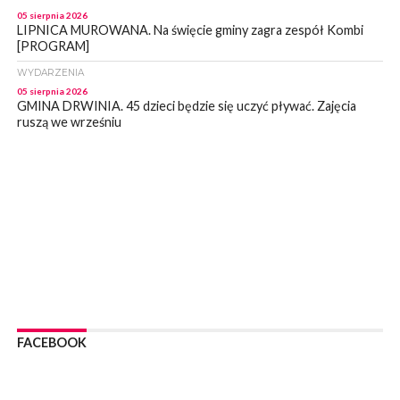
05 sierpnia 2026
LIPNICA MUROWANA. Na święcie gminy zagra zespół Kombi
[PROGRAM]
WYDARZENIA
05 sierpnia 2026
GMINA DRWINIA. 45 dzieci będzie się uczyć pływać. Zajęcia
ruszą we wrześniu
WYDARZENIA
05 sierpnia 2026
BRZESKO. RPWiK apeluje o racjonalne gospodarowanie wodą
WYDARZENIA
05 sierpnia 2026
BRZESKO. Dożynki zaplanowano na 15 sierpnia
WYDARZENIA
04 sierpnia 2026
MASZKIENICE. Pies pogryzł 3-letnią dziewczynkę. Śmigłowiec
zabrał dziecko do szpitala w Krakowie
FACEBOOK
PIELGRZYMKA 2026
04 sierpnia 2026
Z BOCHNI NA JASNĄ GÓRĘ. Pierwszy dzień wędrówki
[ZDJĘCIA]