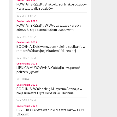
06 sierpnia 2026
POWIAT BRZESKI. Blisko dzieci, blisko rodziców
– warsztaty dla rodziców
WYDARZENIA
06 sierpnia 2026
POWIAT BRZESKI. W Wytrzyszczce karetka
zderzyła się z samochodem osobowym
WYDARZENIA
06 sierpnia 2026
BOCHNIA. Dziś w muzeum kolejne spotkanie w
ramach Wakacyjnej Akademii Muzealnej
WYDARZENIA
06 sierpnia 2026
LIPNICA MUROWANA. Oddaj krew, pomóż
potrzebującym!
KULTURA
06 sierpnia 2026
BOCHNIA. W niedzielę Muzyczna Altana, a w
niej Orkiestra Dęta Kopalni Soli Bochnia
WYDARZENIA
06 sierpnia 2026
BRZESKO. Lepsze warunki dla strażaków z OSP
Okocim!