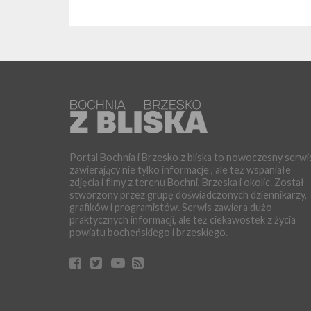
Portal Bochnia i Brzesko z bliska to nowoczesny serwi
zawierający nie tylko informacje , ale też wspaniałe
zdjęcia i filmy z terenu Bochni, Brzeska i okolic. Został
stworzony przez grupę doświadczonych dziennikarzy,
grafików i programistów. Serwis zawiera dużo
praktycznych informacji, ale też ciekawostek z życia
powiatu bocheńskiego i brzeskiego.