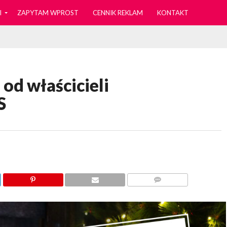
I
ZAPYTAM WPROST
CENNIK REKLAM
KONTAKT
od właścicieli
S
KOMENTARZY