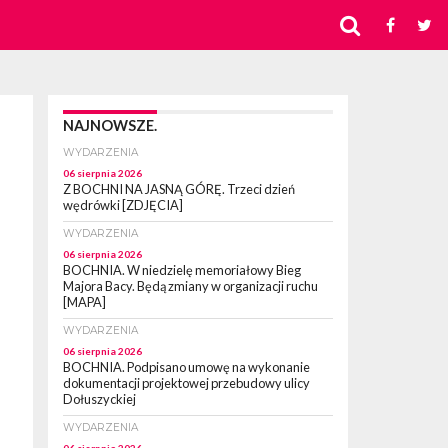
NAJNOWSZE.
WYDARZENIA
06 sierpnia 2026
Z BOCHNI NA JASNĄ GÓRĘ. Trzeci dzień
wędrówki [ZDJĘCIA]
WYDARZENIA
06 sierpnia 2026
BOCHNIA. W niedzielę memoriałowy Bieg
Majora Bacy. Będą zmiany w organizacji ruchu
[MAPA]
WYDARZENIA
06 sierpnia 2026
BOCHNIA. Podpisano umowę na wykonanie
dokumentacji projektowej przebudowy ulicy
Dołuszyckiej
WYDARZENIA