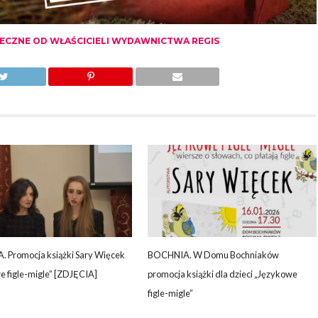
TECZNE OD WŁAŚCICIELI WYDAWNICTWA REGIS
 Promocja książki Sary Więcek
BOCHNIA. W Domu Bochniaków
e figle-migle” [ZDJĘCIA]
promocja książki dla dzieci „Językowe
figle-migle”