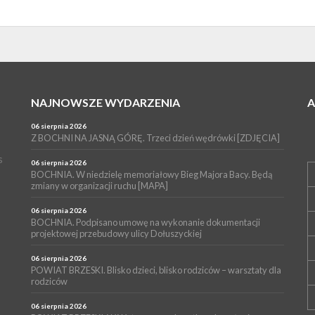
NAJNOWSZE WYDARZENIA
06 sierpnia 2026
Z BOCHNI NA JASNĄ GÓRĘ. Trzeci dzień wędrówki [ZDJĘCIA]
s
06 sierpnia 2026
BOCHNIA. W niedzielę memoriałowy Bieg Majora Bacy. Będą
zmiany w organizacji ruchu [MAPA]
06 sierpnia 2026
BOCHNIA. Podpisano umowę na wykonanie dokumentacji
projektowej przebudowy ulicy Dołuszyckiej
06 sierpnia 2026
POWIAT BRZESKI. Blisko dzieci, blisko rodziców – warsztaty dla
rodziców
06 sierpnia 2026