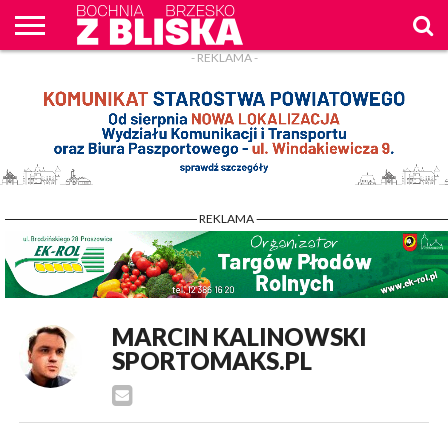
- REKLAMA -
O
NAS
WIADOMOŚCI
ZAPYTAM
CENNIK
KONTAKT
WPROST
REKLAM
- REKLAMA -
MARCIN KALINOWSKI
SPORTOMAKS.PL