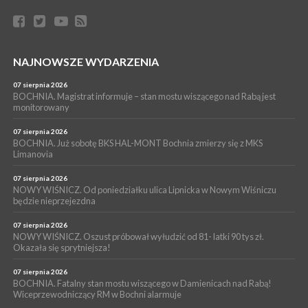
05 sierpnia 2026
Z BOCHNI NA JASNĄ GÓRĘ. Drugi dzień wędrówki [ZDJĘCIA]
WYDARZENIA
NAJNOWSZE WYDARZENIA
05 sierpnia 2026
NASZ NEWS. Powstał Komitet Ochrony Ładu
Przestrzennego Miasta Bochnia. To odpowiedź na działania
07 sierpnia 2026
magistratu
BOCHNIA. Magistrat informuje – stan mostu wiszącego nad Rabą jest
monitorowany
WYDARZENIA
05 sierpnia 2026
07 sierpnia 2026
LIPNICA MUROWANA. Na święcie gminy zagra zespół Kombi
BOCHNIA. Już sobotę BKS HAL-MONT Bochnia zmierzy się z MKS
Limanovia
[PROGRAM]
07 sierpnia 2026
NOWY WIŚNICZ. Od poniedziałku ulica Lipnicka w Nowym Wiśniczu
będzie nieprzejezdna
07 sierpnia 2026
NOWY WIŚNICZ. Oszust próbował wyłudzić od 81- latki 90 tys zł.
Okazała się sprytniejsza!
07 sierpnia 2026
BOCHNIA. Fatalny stan mostu wiszącego w Damienicach nad Rabą!
Wiceprzewodniczący RM w Bochni alarmuje