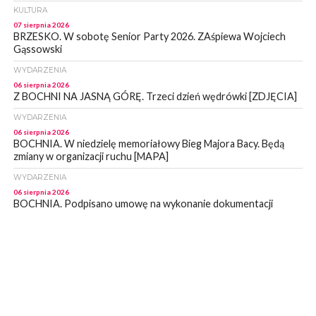
KULTURA
07 sierpnia 2026
BRZESKO. W sobotę Senior Party 2026. ZAśpiewa Wojciech
Gąssowski
WYDARZENIA
06 sierpnia 2026
Z BOCHNI NA JASNĄ GÓRĘ. Trzeci dzień wędrówki [ZDJĘCIA]
WYDARZENIA
06 sierpnia 2026
BOCHNIA. W niedzielę memoriałowy Bieg Majora Bacy. Będą
zmiany w organizacji ruchu [MAPA]
WYDARZENIA
06 sierpnia 2026
BOCHNIA. Podpisano umowę na wykonanie dokumentacji
projektowej przebudowy ulicy Dołuszyckiej
WYDARZENIA
06 sierpnia 2026
POWIAT BRZESKI. Blisko dzieci, blisko rodziców – warsztaty dla
rodziców
WYDARZENIA
06 sierpnia 2026