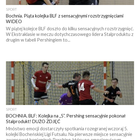
SPORT
Bochnia. Piąta kolejka BLF z sensacyjnymi rozstrzygnięciami
WIDEO
W piątej kolejce BLF doszło do kilku sensacyjnych rozstrzygnięć.
W Ekstraklasie w meczu dotychczasowego lidera Stalproduktu z
drugim w tabeli Pershingiem to...
SPORT
BOCHNIA. BLF: Kolejka na „5”. Pershing sensacyjnie pokonał
Stalprodukt! DUŻO ZDJĘĆ
Mnóstwo emocji dostarczyły spotkania rozegranej wczoraj 5.
kolejki Bocheńskiej Ligi Futsalu. Na pierwsze miejsce sensacyjnie
awansował beniaminek Pershing, który po emocjonującym