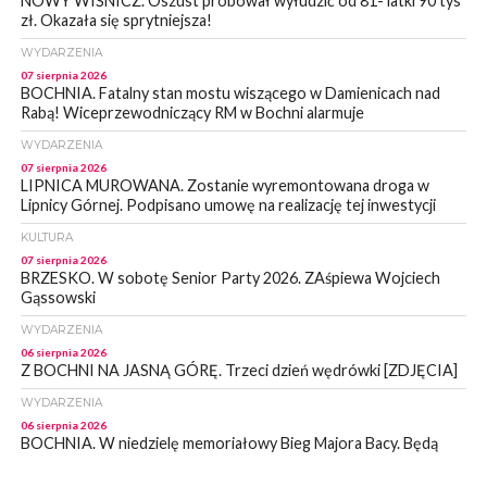
NOWY WIŚNICZ. Oszust próbował wyłudzić od 81- latki 90 tys
zł. Okazała się sprytniejsza!
WYDARZENIA
07 sierpnia 2026
BOCHNIA. Fatalny stan mostu wiszącego w Damienicach nad
Rabą! Wiceprzewodniczący RM w Bochni alarmuje
WYDARZENIA
07 sierpnia 2026
LIPNICA MUROWANA. Zostanie wyremontowana droga w
Lipnicy Górnej. Podpisano umowę na realizację tej inwestycji
KULTURA
07 sierpnia 2026
BRZESKO. W sobotę Senior Party 2026. ZAśpiewa Wojciech
Gąssowski
WYDARZENIA
06 sierpnia 2026
Z BOCHNI NA JASNĄ GÓRĘ. Trzeci dzień wędrówki [ZDJĘCIA]
WYDARZENIA
06 sierpnia 2026
BOCHNIA. W niedzielę memoriałowy Bieg Majora Bacy. Będą
zmiany w organizacji ruchu [MAPA]