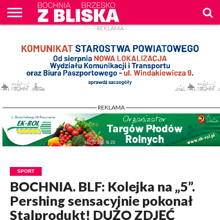
- REKLAMA -
O
NAS
WIADOMOŚCI
ZAPYTAM
CENNIK
KONTAKT
WPROST
REKLAM
- REKLAMA -
SPORT
BOCHNIA. BLF: Kolejka na „5”.
Pershing sensacyjnie pokonał
Stalprodukt! DUŻO ZDJĘĆ