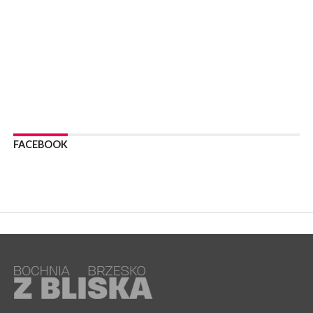
WYDARZENIA
06 sierpnia 2026
BOCHNIA. Podpisano umowę na wykonanie dokumentacji
projektowej przebudowy ulicy Dołuszyckiej
WYDARZENIA
06 sierpnia 2026
POWIAT BRZESKI. Blisko dzieci, blisko rodziców – warsztaty dla
rodziców
WYDARZENIA
06 sierpnia 2026
FACEBOOK
POWIAT BRZESKI. W Wytrzyszczce karetka zderzyła się z
samochodem osobowym
WYDARZENIA
06 sierpnia 2026
BOCHNIA. Dziś w muzeum kolejne spotkanie w ramach
Wakacyjnej Akademii Muzealnej
WYDARZENIA
06 sierpnia 2026
LIPNICA MUROWANA. Oddaj krew, pomóż potrzebującym!
KULTURA
06 sierpnia 2026