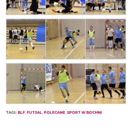
TAGI:
BLF
,
FUTSAL
,
POLECANE
,
SPORT W BOCHNI