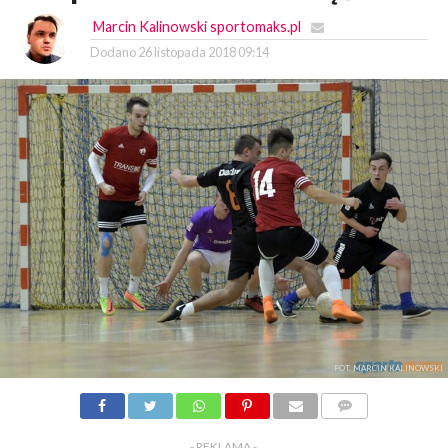
Marcin Kalinowski sportomaks.pl
Dodano
26 listopada 2018 09:14
FOT. MARCIN KALINOWSKI
KOMENTARZY
- REKLAMA -